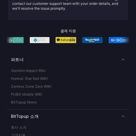
contact our customer support team with your order details, and
we'll resolve the issue promptly.
결제 지원
파트너
Genshin Impact Wiki
Honkai: Star Rail WIKI
Zenless Zone Zero WIKI
PUBG Mobile WIKI
BitTopup News
BitTopup 소개
회사 소개
고객지원