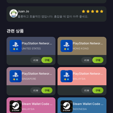
Juan Jo
훌륭하고 효율적인 앱입니다. 흠잡을 데 없이 아주 좋네요.
관련 상품
PlayStation Network Card (US)
PlayStation Network Card (HK)
UNITED STATES
HONG KONG
리뷰
구매
리뷰
구매
PlayStation Network Card (SG)
PlayStation Network Card (MY)
SINGAPORE
MALAYSIA
리뷰
구매
리뷰
구매
Steam Wallet Code (MYR)
Steam Wallet Code (IDR)
MALAYSIA
INDONESIA