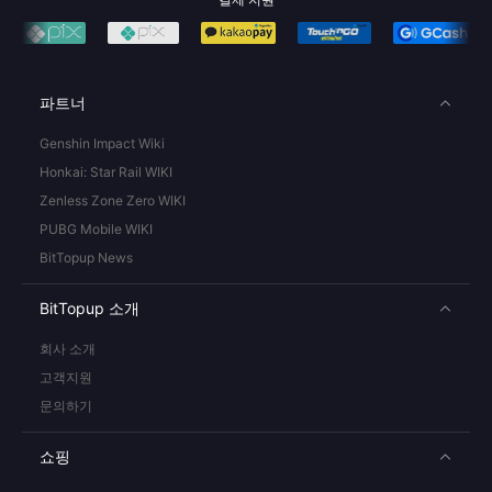
파트너
Genshin Impact Wiki
Honkai: Star Rail WIKI
Zenless Zone Zero WIKI
PUBG Mobile WIKI
BitTopup News
BitTopup 소개
회사 소개
고객지원
문의하기
쇼핑