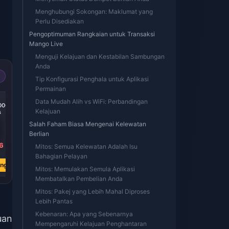
Menghubungi Sokongan: Maklumat yang
Perlu Disediakan
Pengoptimuman Rangkaian untuk Transaksi
Mango Live
Menguji Kelajuan dan Kestabilan Sambungan
Anda
Tip Konfigurasi Penghala untuk Aplikasi
Permainan
-37%
-37%
Data Mudah Alih vs WiFi: Perbandingan
0000
MangoLive 25000
MangoLive 20000
Kelajuan
s
Diamonds
Diamonds
Salah Faham Biasa Mengenai Kelewatan
Berlian
6
RM 22.23
RM 17.79
Mitos: Semua Kelewatan Adalah Isu
RM 35.11
RM 28.09
Bahagian Pelayan
ang
Beli Sekarang
Beli Sekarang
Mitos: Memulakan Semula Aplikasi
Membatalkan Pembelian Anda
Mitos: Pakej yang Lebih Mahal Diproses
Lebih Pantas
Kebenaran: Apa yang Sebenarnya
uan
Mempengaruhi Kelajuan Penghantaran