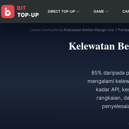
DIRECT TOP-UP
GAME
CA
Laman Utama
/
Berita
/
Kelewatan Berlian Mango Live: 7 Pemba
Kelewatan Be
85% daripada p
mengalami kelew
kadar API, k
rangkaian, d
penyelesai