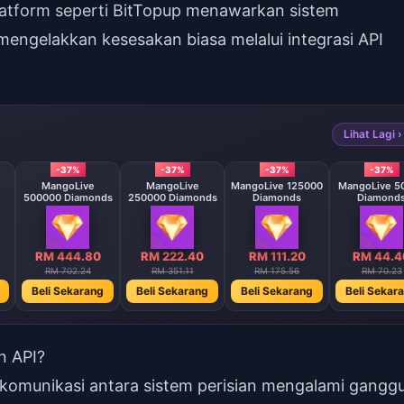
latform seperti
BitTopup
menawarkan sistem
ngelakkan kesesakan biasa melalui integrasi API
Lihat Lagi ›
-37%
-37%
-37%
-37%
MangoLive
MangoLive
MangoLive 125000
MangoLive 5
500000 Diamonds
250000 Diamonds
Diamonds
Diamond
RM 444.80
RM 222.40
RM 111.20
RM 44.4
RM 702.24
RM 351.11
RM 175.56
RM 70.23
Beli Sekarang
Beli Sekarang
Beli Sekarang
Beli Sekar
n API?
a komunikasi antara sistem perisian mengalami gangg