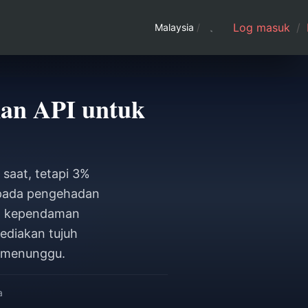
Log masuk
/
Malaysia
/
kan API untuk
saat, tetapi 3%
ipada pengehadan
), kependaman
ediakan tujuh
a menunggu.
a