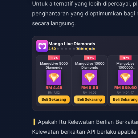
Untuk alternatif yang lebih dipercayai, p
penghantaran yang dioptimumkan bagi me
secara langsung.
Mango Live Diamonds
4.60
730 terjual
-37%
-37%
-37%
MangoLive 5000
MangoLive 10000
MangoLive
Diamonds
Diamonds
1000000
Diamonds
RM 4.45
RM 8.89
RM 889.60
RM 7.02
RM 14.05
RM 1404.47
Beli Sekarang
Beli Sekarang
Beli Sekarang
Apakah Itu Kelewatan Berlian Berkaita
Kelewatan berkaitan API berlaku apabil