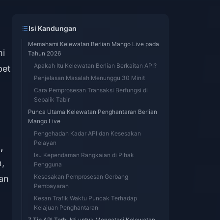
Isi Kandungan
Memahami Kelewatan Berlian Mango Live pada
mi
Tahun 2026
Apakah Itu Kelewatan Berlian Berkaitan API?
pet
Penjelasan Masalah Menunggu 30 Minit
Cara Pemprosesan Transaksi Berfungsi di
Sebalik Tabir
Punca Utama Kelewatan Penghantaran Berlian
Mango Live
Pengehadan Kadar API dan Kesesakan
Pelayan
,
Isu Kependaman Rangkaian di Pihak
,
Pengguna
Kesesakan Pemprosesan Gerbang
an
Pembayaran
Kesan Trafik Waktu Puncak Terhadap
Kelajuan Penghantaran
7 Tip API Terbukti untuk Mengatasi Kelewatan