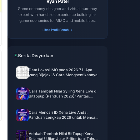
Ryan Patel
Game economy designer and virtual currency
expert with hands-on experience building in-
game economies for MMO and mobile titles.
Lihat Profil Penuh →
Berita Disyorkan
Data Lokasi IMO pada 2026.7.1: Apa
yang Dijejaki & Cara Menghentikannya
Cara Tambah Nilai Syiling Xena Live di
BitTopup (Panduan 2026): Pantas,
Selamat & Lebih Murah Setiap Syiling
Cara Mencari ID Xena Live Anda:
Panduan Lengkap 2026 untuk Mencari,
Menyalin & Menggunakannya
Adakah Tambah Nilai BitTopup Xena
Selamat? Ujian Jujur Editor bagi Tahun