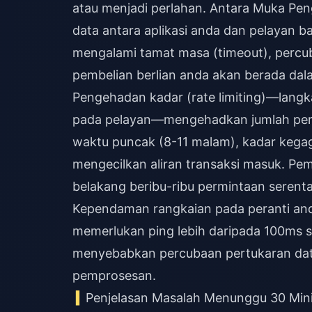
atau menjadi perlahan. Antara Muka Pen
data antara aplikasi anda dan pelayan b
mengalami tamat masa (timeout), percuba
pembelian berlian anda akan berada dal
Pengehadan kadar (rate limiting)—lang
pada pelayan—mengehadkan jumlah perm
waktu puncak (8-11 malam), kadar kega
mengecilkan aliran transaksi masuk. Pem
belakang beribu-ribu permintaan serenta
Kependaman rangkaian pada peranti an
memerlukan ping lebih daripada 100ms s
menyebabkan percubaan pertukaran dat
pemprosesan.
Penjelasan Masalah Menunggu 30 Min