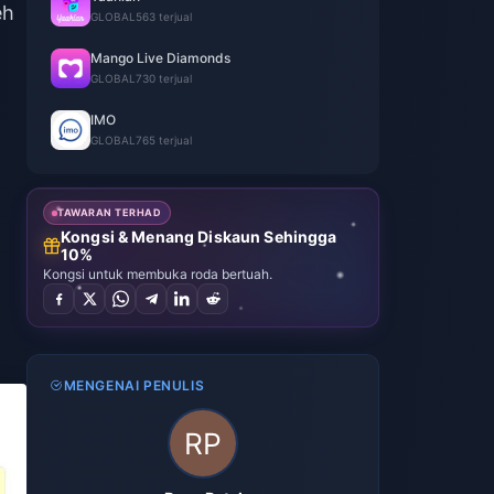
eh
GLOBAL
563 terjual
Mango Live Diamonds
GLOBAL
730 terjual
IMO
GLOBAL
765 terjual
TAWARAN TERHAD
Kongsi & Menang Diskaun Sehingga
10%
Kongsi untuk membuka roda bertuah.
MENGENAI PENULIS