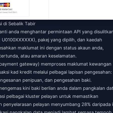
 di Sebalik Tabir
nti anda menghantar permintaan API yang disulitka
U0100XXXXXX), pakej yang dipilih, dan kaedah
sahkan maklumat ini dengan status akaun anda,
tertunda, atau amaran keselamatan.
 (payment gateway) memproses maklumat kewangan
aksi kad kredit melalui pelbagai lapisan pengesahan:
engesanan penipuan, dan pengesahan baki.
engemas kini baki berlian anda dalam pangkalan dat
tasi pelbagai kluster pelayan untuk memastikan
an penyelarasan pelayan menyumbang 28% daripada 
ikasi pangkalan data menjadi lambat semasa tempoh