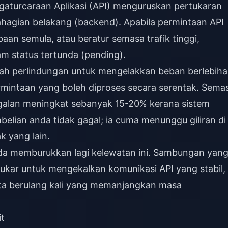
gaturcaraan Aplikasi (API) menguruskan pertukaran
ahagian belakang (backend). Apabila permintaan API
an semula, atau beratur semasa trafik tinggi,
am status tertunda (pending).
kah perlindungan untuk mengelakkan beban berlebih
intaan yang boleh diproses secara serentak. Sema
galan meningkat sebanyak 15-20% kerana sistem
belian anda tidak gagal; ia cuma menunggu giliran di
k yang lain.
da memburukkan lagi kelewatan ini. Sambungan yan
ukar untuk mengekalkan komunikasi API yang stabil,
a berulang kali yang memanjangkan masa
it