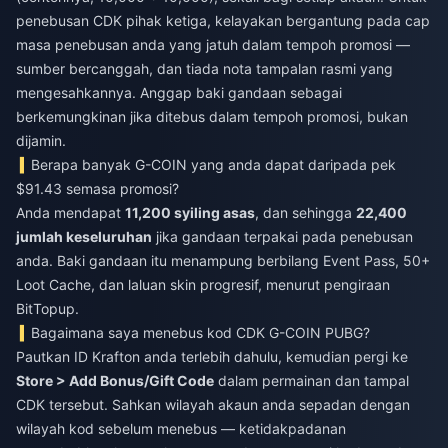
penebusan CDK pihak ketiga, kelayakan bergantung pada cap
masa penebusan anda yang jatuh dalam tempoh promosi —
sumber bercanggah, dan tiada nota tampalan rasmi yang
mengesahkannya. Anggap baki gandaan sebagai
berkemungkinan jika ditebus dalam tempoh promosi, bukan
dijamin.
Berapa banyak G-COIN yang anda dapat daripada pek
$91.43 semasa promosi?
Anda mendapat
11,200 syiling asas
, dan sehingga
22,400
jumlah keseluruhan
jika gandaan terpakai pada penebusan
anda. Baki gandaan itu menampung berbilang Event Pass, 50+
Loot Cache, dan laluan skin progresif, menurut pengiraan
BitTopup.
Bagaimana saya menebus kod CDK G-COIN PUBG?
Pautkan ID Krafton anda terlebih dahulu, kemudian pergi ke
Store > Add Bonus/Gift Code
dalam permainan dan tampal
CDK tersebut. Sahkan wilayah akaun anda sepadan dengan
wilayah kod sebelum menebus — ketidakpadanan