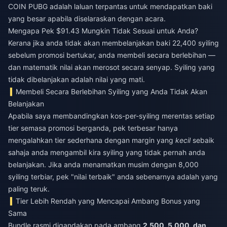
COIN PUBG
adalah laluan terpantas untuk mendapatkan baki
yang besar apabila diselaraskan dengan acara.
Mengapa Pek $91.43 Mungkin Tidak Sesuai untuk Anda?
Kerana jika anda tidak akan membelanjakan baki 22,400 syiling
sebelum promosi bertukar, anda membeli secara berlebihan —
dan matematik nilai akan merosot secara senyap. Syiling yang
tidak dibelanjakan adalah nilai yang mati.
Membeli Secara Berlebihan Syiling yang Anda Tidak Akan
Belanjakan
Apabila saya membandingkan kos-per-syiling merentas setiap
tier semasa promosi berganda, pek terbesar hanya
mengalahkan tier sederhana dengan margin yang
kecil
sebaik
sahaja anda mengambil kira syiling yang tidak pernah anda
belanjakan. Jika anda menamatkan musim dengan 8,000
syiling terbiar, pek "nilai terbaik" anda sebenarnya adalah yang
paling teruk.
Tier Lebih Rendah yang Mencapai Ambang Bonus yang
Sama
Bundle rasmi digandakan pada ambang
2,500, 5,000, dan