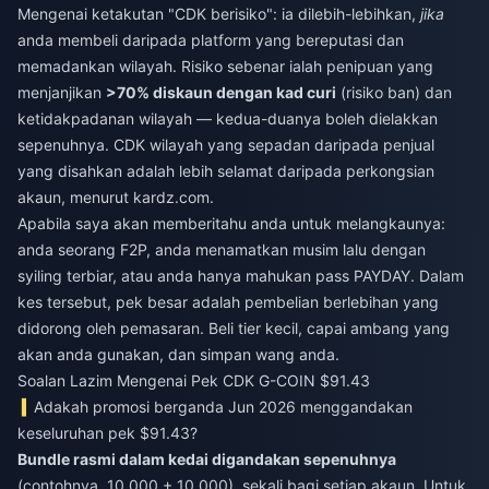
Mengenai ketakutan "CDK berisiko": ia dilebih-lebihkan,
jika
anda membeli daripada platform yang bereputasi dan
memadankan wilayah. Risiko sebenar ialah penipuan yang
menjanjikan
>70% diskaun dengan kad curi
(risiko ban) dan
ketidakpadanan wilayah — kedua-duanya boleh dielakkan
sepenuhnya. CDK wilayah yang sepadan daripada penjual
yang disahkan adalah lebih selamat daripada perkongsian
akaun, menurut kardz.com.
Apabila saya akan memberitahu anda untuk melangkaunya:
anda seorang F2P, anda menamatkan musim lalu dengan
syiling terbiar, atau anda hanya mahukan pass PAYDAY. Dalam
kes tersebut, pek besar adalah pembelian berlebihan yang
didorong oleh pemasaran. Beli tier kecil, capai ambang yang
akan anda gunakan, dan simpan wang anda.
Soalan Lazim Mengenai Pek CDK G-COIN $91.43
Adakah promosi berganda Jun 2026 menggandakan
keseluruhan pek $91.43?
Bundle rasmi dalam kedai digandakan sepenuhnya
(contohnya, 10,000 + 10,000), sekali bagi setiap akaun. Untuk