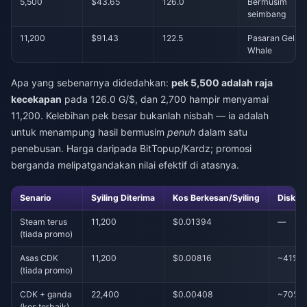
5,500
$43.65
126.0
Bermusim
seimbang
11,200
$91.43
122.5
Pasaran Gelap
Whale
Apa yang sebenarnya didedahkan:
pek 5,500 adalah raja
kecekapan
pada 126.0 G/$, dan 2,700 hampir menyamai
11,200. Kelebihan pek besar bukanlah nisbah — ia adalah
untuk menampung hasil bermusim
penuh
dalam satu
penebusan. Harga daripada BitTopup/Kardz; promosi
berganda melipatgandakan nilai efektif di atasnya.
Senario
Syiling Diterima
Kos Berkesan/Syiling
Diskau
Steam terus
11,200
$0.01394
—
(tiada promo)
Asas CDK
11,200
$0.00816
~41%
(tiada promo)
CDK + ganda
22,400
$0.00408
~70%+
(kes terbaik)