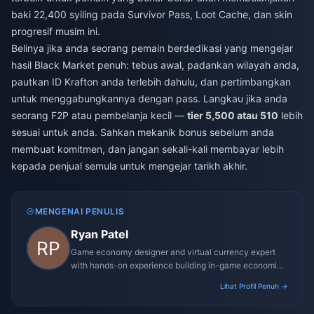
baki 22,400 syiling pada Survivor Pass, Loot Cache, dan skin
progresif musim ini.
Belinya jika anda seorang pemain berdedikasi yang mengejar
hasil Black Market penuh: tebus awal, padankan wilayah anda,
pautkan ID Krafton anda terlebih dahulu, dan pertimbangkan
untuk menggabungkannya dengan pass. Langkau jika anda
seorang F2P atau pembelanja kecil —
tier 5,500 atau 510
lebih
sesuai untuk anda. Sahkan mekanik bonus sebelum anda
membuat komitmen, dan jangan sekali-kali membayar lebih
kepada penjual semula untuk mengejar tarikh akhir.
MENGENAI PENULIS
Ryan Patel
Game economy designer and virtual currency expert
with hands-on experience building in-game economies
for MMO and mobile titles.
Lihat Profil Penuh →