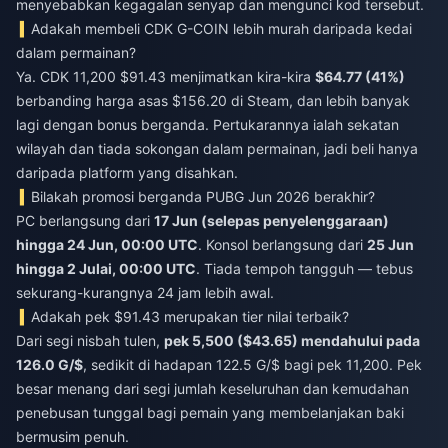
menyebabkan kegagalan senyap dan mengunci kod tersebut.
Adakah membeli CDK G-COIN lebih murah daripada kedai
dalam permainan?
Ya. CDK 11,200 $91.43 menjimatkan kira-kira
$64.77 (41%)
berbanding harga asas $156.20 di Steam, dan lebih banyak
lagi dengan bonus berganda. Pertukarannya ialah sekatan
wilayah dan tiada sokongan dalam permainan, jadi beli hanya
daripada platform yang disahkan.
Bilakah promosi berganda PUBG Jun 2026 berakhir?
PC berlangsung dari
17 Jun (selepas penyelenggaraan)
hingga 24 Jun, 00:00 UTC
. Konsol berlangsung dari
25 Jun
hingga 2 Julai, 00:00 UTC
. Tiada tempoh tangguh — tebus
sekurang-kurangnya 24 jam lebih awal.
Adakah pek $91.43 merupakan tier nilai terbaik?
Dari segi nisbah tulen,
pek 5,500 ($43.65) mendahului pada
126.0 G/$
, sedikit di hadapan 122.5 G/$ bagi pek 11,200. Pek
besar menang dari segi jumlah keseluruhan dan kemudahan
penebusan tunggal bagi pemain yang membelanjakan baki
bermusim penuh.