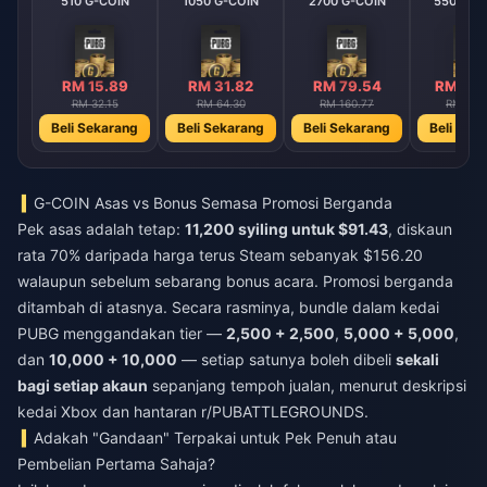
510 G-COIN
1050 G-COIN
2700 G-COIN
5500 G-
RM 15.89
RM 31.82
RM 79.54
RM 159
RM 32.15
RM 64.30
RM 160.77
RM 321
Beli Sekarang
Beli Sekarang
Beli Sekarang
Beli Sek
G-COIN Asas vs Bonus Semasa Promosi Berganda
Pek asas adalah tetap:
11,200 syiling untuk $91.43
, diskaun
rata 70% daripada harga terus Steam sebanyak $156.20
walaupun sebelum sebarang bonus acara. Promosi berganda
ditambah di atasnya. Secara rasminya, bundle dalam kedai
PUBG menggandakan tier —
2,500 + 2,500
,
5,000 + 5,000
,
dan
10,000 + 10,000
— setiap satunya boleh dibeli
sekali
bagi setiap akaun
sepanjang tempoh jualan, menurut deskripsi
kedai Xbox dan hantaran r/PUBATTLEGROUNDS.
Adakah "Gandaan" Terpakai untuk Pek Penuh atau
Pembelian Pertama Sahaja?