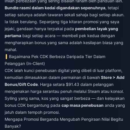
Inilah perbezaan yang sering disalah faham oleh panduan lain.
Bundle rasmi dalam kedai digandakan sepenuhnya
, tetapi
setiap satunya adalah tawaran sekali sahaja bagi setiap akaun.
Ia tidak berulang. Sepanjang tiga kitaran promosi yang saya
jejaki, gandaan hanya terpakai pada
pembelian layak yang
pertama
bagi setiap acara — membeli pek kedua dengan
mengharapkan bonus yang sama adalah kesilapan biasa yang
mahal.
Bagaimana Pek CDK Berbeza Daripada Tier Dalam
Pelanggan (In-Client)
CDK ialah kunci penebusan digital yang dibeli di luar platform,
kemudian dimasukkan dalam permainan di bawah
Store > Add
Bonus/Gift Code
. Harga setara $91.43 dalam pelanggan
mengenakan harga serantau penuh melalui Steam atau konsol.
Syiling yang sama, kos yang sangat berbeza — dan kelayakan
bonus CDK bergantung pada
cap masa penebusan
anda yang
jatuh dalam tempoh promosi.
Mengapa Promosi Berganda Mengubah Pengiraan Nilai Begitu
Banyak?