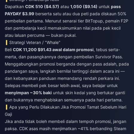
Dapatkan
CDK 510 ($4.57)
atau
1,050 ($9.14)
untuk
pass
PAYDAY $3.99
berserta satu atau dua peti pada diskaun 50%
pembelian pertama. Menurut senarai tier BitTopup, pemain F2P
dan pembelanja kecil memaksimumkan nilai pada pek kecil
atau laluan percuma — bukan pukal.
Strategi Veteran / "Whale"
Beli
CDK 11,200 $91.43 awal dalam promosi
, tebus serta-
merta, dan pasangkannya dengan pembelian Survivor Pass.
Menggabungkan promosi berganda dengan pass adalah, pada
pandangan saya, langkah bernilai tertinggi dalam acara ini —
dan kebanyakan panduan memandang rendah perkara ini.
Selepas membeli pek besar lebih awal, saya belajar untuk
menyimpan ~30% baki
untuk skin kedai yang bertukar ganti
dan bukannya menghabiskan semuanya pada hari pertama.
Apa yang Perlu Dilakukan Jika Promosi Tamat Sebelum Hari
Gaji
Jika anda tidak boleh membeli dalam tempoh promosi, jangan
paksa. CDK asas masih menjimatkan ~41% berbanding Steam