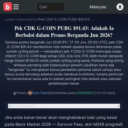
Cari
Malaysia
/
Laman Utama
/
Berita
/
Pek CDK G-COIN PUBG $91.43: Adakah Ia Berbaloi dalam Promo Berganda Jun 2026?
Pek CDK G-COIN PUBG $91.43: Adakah Ia
Berbaloi dalam Promo Berganda Jun 2026?
Semasa promo berganda Jun 2026 (PC: 17–24 Jun, 00:00 UTC), pek CDK
G-COIN $91.43 memberikan nilai terbaik apabila bonus dikenakan pada
jumlah syiling penuh — menjadikan pek 11,200 G-COIN mencapai kadar
efektif 122.5 G-COIN bagi setiap USD, kira-kira 70% lebih murah daripada
harga Steam $156.20 untuk jumlah syiling yang sama. Perkara yang sering
terlepas pandang oleh kebanyakan pemain: pastikan sama ada
"berganda" itu merupakan bonus pembelian pertama sekali sahaja atau
bonus acara berulang sebelum anda membuat komitmen, kerana perincian
itu menentukan sama ada ini adalah peringkat nilai terbaik atau sekadar
perbelanjaan besar.
Penulis:
Ryan Patel
Diterbitkan pada:
2026/06/21
13 min baca
Isi Kandungan
Jika anda benar-benar akan menghabiskan baki yang besar
pada Black Market 2026 — Survivor Pass, skin M249 progresif,