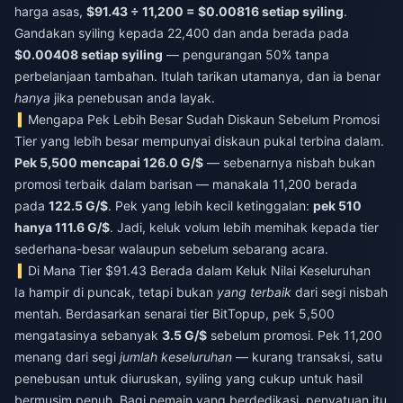
harga asas,
$91.43 ÷ 11,200 = $0.00816 setiap syiling
.
Gandakan syiling kepada 22,400 dan anda berada pada
$0.00408 setiap syiling
— pengurangan 50% tanpa
perbelanjaan tambahan. Itulah tarikan utamanya, dan ia benar
hanya
jika penebusan anda layak.
Mengapa Pek Lebih Besar Sudah Diskaun Sebelum Promosi
Tier yang lebih besar mempunyai diskaun pukal terbina dalam.
Pek 5,500 mencapai 126.0 G/$
— sebenarnya nisbah bukan
promosi terbaik dalam barisan — manakala 11,200 berada
pada
122.5 G/$
. Pek yang lebih kecil ketinggalan:
pek 510
hanya 111.6 G/$
. Jadi, keluk volum lebih memihak kepada tier
sederhana-besar walaupun sebelum sebarang acara.
Di Mana Tier $91.43 Berada dalam Keluk Nilai Keseluruhan
Ia hampir di puncak, tetapi bukan
yang terbaik
dari segi nisbah
mentah. Berdasarkan senarai tier BitTopup, pek 5,500
mengatasinya sebanyak
3.5 G/$
sebelum promosi. Pek 11,200
menang dari segi
jumlah keseluruhan
— kurang transaksi, satu
penebusan untuk diuruskan, syiling yang cukup untuk hasil
bermusim penuh. Bagi pemain yang berdedikasi, penyatuan itu