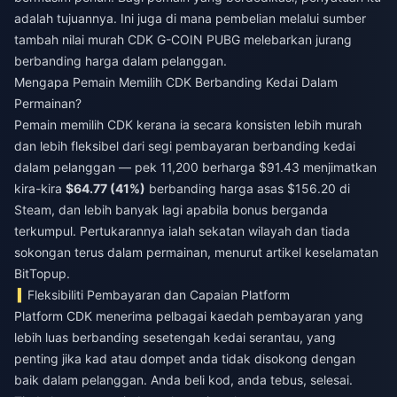
adalah tujuannya. Ini juga di mana pembelian melalui sumber
tambah nilai murah CDK G-COIN PUBG
melebarkan jurang
berbanding harga dalam pelanggan.
Mengapa Pemain Memilih CDK Berbanding Kedai Dalam
Permainan?
Pemain memilih CDK kerana ia secara konsisten lebih murah
dan lebih fleksibel dari segi pembayaran berbanding kedai
dalam pelanggan — pek 11,200 berharga $91.43 menjimatkan
kira-kira
$64.77 (41%)
berbanding harga asas $156.20 di
Steam, dan lebih banyak lagi apabila bonus berganda
terkumpul. Pertukarannya ialah sekatan wilayah dan tiada
sokongan terus dalam permainan, menurut artikel keselamatan
BitTopup.
Fleksibiliti Pembayaran dan Capaian Platform
Platform CDK menerima pelbagai kaedah pembayaran yang
lebih luas berbanding sesetengah kedai serantau, yang
penting jika kad atau dompet anda tidak disokong dengan
baik dalam pelanggan. Anda beli kod, anda tebus, selesai.