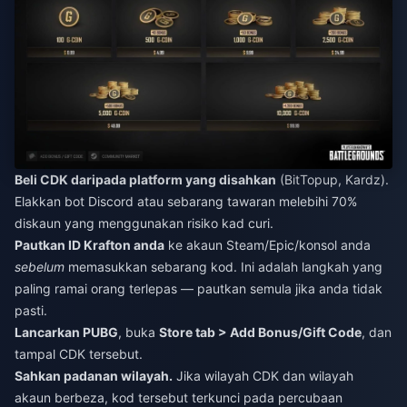
Beli CDK daripada platform yang disahkan
(BitTopup, Kardz).
Elakkan bot Discord atau sebarang tawaran melebihi 70%
diskaun yang menggunakan risiko kad curi.
Pautkan ID Krafton anda
ke akaun Steam/Epic/konsol anda
sebelum
memasukkan sebarang kod. Ini adalah langkah yang
paling ramai orang terlepas — pautkan semula jika anda tidak
pasti.
Lancarkan PUBG
, buka
Store tab > Add Bonus/Gift Code
, dan
tampal CDK tersebut.
Sahkan padanan wilayah.
Jika wilayah CDK dan wilayah
akaun berbeza, kod tersebut terkunci pada percubaan