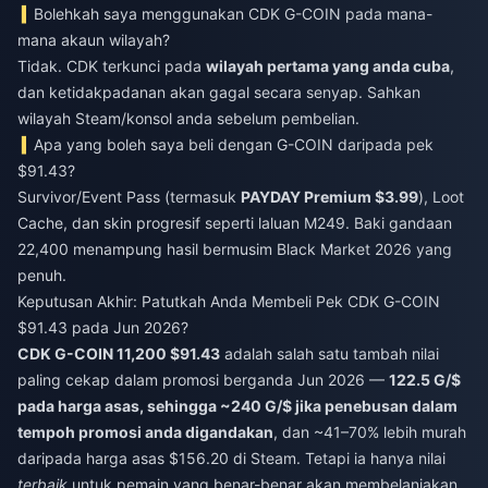
Bolehkah saya menggunakan CDK G-COIN pada mana-
mana akaun wilayah?
Tidak. CDK terkunci pada
wilayah pertama yang anda cuba
,
dan ketidakpadanan akan gagal secara senyap. Sahkan
wilayah Steam/konsol anda sebelum pembelian.
Apa yang boleh saya beli dengan G-COIN daripada pek
$91.43?
Survivor/Event Pass (termasuk
PAYDAY Premium $3.99
), Loot
Cache, dan skin progresif seperti laluan M249. Baki gandaan
22,400 menampung hasil bermusim Black Market 2026 yang
penuh.
Keputusan Akhir: Patutkah Anda Membeli Pek CDK G-COIN
$91.43 pada Jun 2026?
CDK G-COIN 11,200 $91.43
adalah salah satu tambah nilai
paling cekap dalam promosi berganda Jun 2026 —
122.5 G/$
pada harga asas, sehingga ~240 G/$ jika penebusan dalam
tempoh promosi anda digandakan
, dan ~41–70% lebih murah
daripada harga asas $156.20 di Steam. Tetapi ia hanya nilai
terbaik
untuk pemain yang benar-benar akan membelanjakan