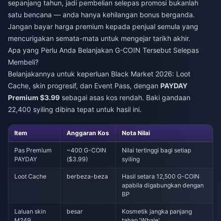
sepanjang tahun, jadi pembelian selepas promosi bukanlah
satu bencana — anda hanya kehilangan bonus berganda.
Jangan bayar harga premium kepada penjual semula yang
mencurigakan semata-mata untuk mengejar tarikh akhir.
Apa yang Perlu Anda Belanjakan G-COIN Tersebut Selepas
Membeli?
Belanjakannya untuk keperluan Black Market 2026: Loot
Cache, skin progresif, dan Event Pass, dengan
PAYDAY
Premium $3.99
sebagai asas kos rendah. Baki gandaan
22,400 syiling dibina tepat untuk hasil ini.
Item
Anggaran Kos
Nota Nilai
Pas Premium
~400 G-COIN
Nilai tertinggi bagi setiap
PAYDAY
($3.99)
syiling
Loot Cache
berbeza-beza
Hasil setara 12,500 G-COIN
apabila digabungkan dengan
BP
Laluan skin
besar
Kosmetik jangka panjang
M249
tahap 'Whale'