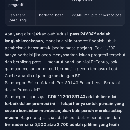
progresif
Pas Acara
berbeza-beza
22,400 meliputi beberapa pas
(berbilang)
Apa yang ditunjukkan oleh jadual:
pass PAYDAY adalah
langkah kecekapan
, manakala skin progresif adalah lubuk
pembelanja besar untuk jangka masa panjang. Pek 11,200
hanya berbaloi jika anda menyasarkan laluan progresif tersebut
dan berbilang pass — menurut panduan nilai BitTopup, baki
gandaan menampung hasil bermusim penuh termasuk Loot
Cache apabila digabungkan dengan BP.
Pandangan Editor: Adakah Pek $91.43 Benar-benar Berbaloi
dalam Promosi Ini?
Pandangan jujur saya:
CDK 11,200 $91.43 adalah tier nilai
terbaik dalam promosi ini — tetapi hanya untuk pemain yang
secara konsisten membelanjakan baki penuh mereka setiap
musim.
Bagi orang lain, ia adalah pembelian berlebihan, dan
tier sederhana 5,500 atau 2,700 adalah pilihan yang lebih