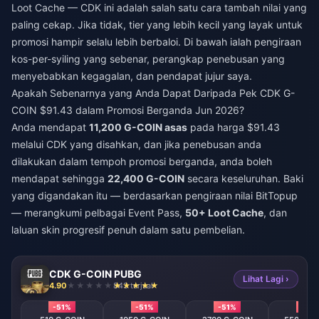
Loot Cache — CDK ini adalah salah satu cara tambah nilai yang
paling cekap. Jika tidak, tier yang lebih kecil yang layak untuk
promosi hampir selalu lebih berbaloi. Di bawah ialah pengiraan
kos-per-syiling yang sebenar, perangkap penebusan yang
menyebabkan kegagalan, dan pendapat jujur saya.
Apakah Sebenarnya yang Anda Dapat Daripada Pek CDK G-
COIN $91.43 dalam Promosi Berganda Jun 2026?
Anda mendapat
11,200 G-COIN asas
pada harga $91.43
melalui CDK yang disahkan, dan jika penebusan anda
dilakukan dalam tempoh promosi berganda, anda boleh
mendapat sehingga
22,400 G-COIN
secara keseluruhan. Baki
yang digandakan itu — berdasarkan pengiraan nilai BitTopup
— merangkumi pelbagai Event Pass,
50+ Loot Cache
, dan
laluan skin progresif penuh dalam satu pembelian.
CDK G-COIN PUBG
Lihat Lagi ›
4.90
843 terjual
-51%
-51%
-51%
-51%