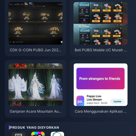
asinya
CDK G-COIN PUBG Jun 2026:
Beli PUBG Mobile UC Murah u
Adakah Promo Berkembar $91.
ntuk Kolaborasi Naruto Shippu
43 Ini Benar-benar Berbaloi?
den (Julai 2026): Kos, Pek Terb
aik & Tambah Nilai Selamat
Ganjaran Acara Mountain Autu
Cara Menggunakan Aplikasi P
mn Where Winds Meet Julai 20
oppo Live: Panduan Lengkap P
26: Senarai Penuh, Mata Wang
emula | Julai 2026
& Keutamaan
PRODUK YANG DISYORKAN