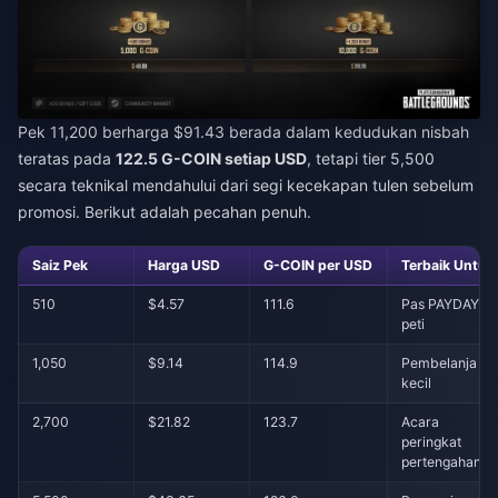
Pek 11,200 berharga $91.43 berada dalam kedudukan nisbah
teratas pada
122.5 G-COIN setiap USD
, tetapi tier 5,500
secara teknikal mendahului dari segi kecekapan tulen sebelum
promosi. Berikut adalah pecahan penuh.
Saiz Pek
Harga USD
G-COIN per USD
Terbaik Untuk
510
$4.57
111.6
Pas PAYDAY +
peti
1,050
$9.14
114.9
Pembelanja
kecil
2,700
$21.82
123.7
Acara
peringkat
pertengahan