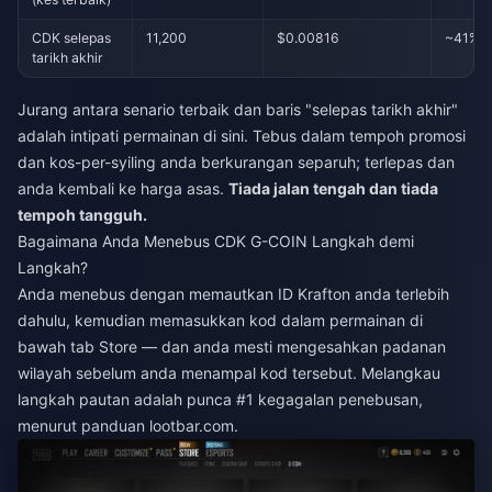
CDK selepas
11,200
$0.00816
~41% (b
tarikh akhir
Jurang antara senario terbaik dan baris "selepas tarikh akhir"
adalah intipati permainan di sini. Tebus dalam tempoh promosi
dan kos-per-syiling anda berkurangan separuh; terlepas dan
anda kembali ke harga asas.
Tiada jalan tengah dan tiada
tempoh tangguh.
Bagaimana Anda Menebus CDK G-COIN Langkah demi
Langkah?
Anda menebus dengan memautkan ID Krafton anda terlebih
dahulu, kemudian memasukkan kod dalam permainan di
bawah tab Store — dan anda mesti mengesahkan padanan
wilayah sebelum anda menampal kod tersebut. Melangkau
langkah pautan adalah punca #1 kegagalan penebusan,
menurut panduan lootbar.com.