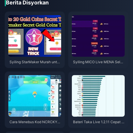
Berita Disyorkan
Syiling StarMaker Murah untuk
Syiling MICO Live MENA Selep
Ujibakat SupernovaX 2026 (Di
as v5.2: Tawaran Termurah 20
skaun 12-23%)
26
Cara Menebus Kod NCRCKYT
Bateri Taka Live 1.2.11 Cepat H
8EF untuk Dapatkan Eggy Coin
abis Selepas Kemas Kini Julai
s Percuma (Ogos 2026)
2026? Punca dan Cara Mengat