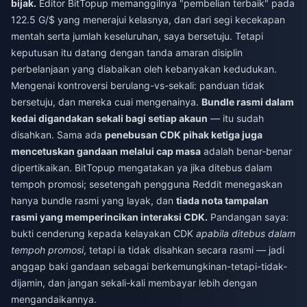
bijak.
Editor BitTopup memanggilnya "pembelian terbaik" pada
122.5 G/$ yang menerajui kelasnya, dan dari segi kecekapan
mentah serta jumlah keseluruhan, saya bersetuju. Tetapi
keputusan itu datang dengan tanda amaran disiplin
perbelanjaan yang diabaikan oleh kebanyakan kedudukan.
Mengenai kontroversi berulang-vs-sekali: panduan tidak
bersetuju, dan mereka cuai mengenainya.
Bundle rasmi dalam
kedai digandakan sekali bagi setiap akaun
— itu sudah
disahkan. Sama ada
penebusan CDK pihak ketiga juga
mencetuskan gandaan melalui cap masa
adalah benar-benar
dipertikaikan. BitTopup mengatakan ya jika ditebus dalam
tempoh promosi; sesetengah pengguna Reddit menegaskan
hanya bundle rasmi yang layak, dan
tiada nota tampalan
rasmi yang memperincikan interaksi CDK.
Pandangan saya:
bukti cenderung kepada kelayakan CDK
apabila ditebus dalam
tempoh promosi
, tetapi ia tidak disahkan secara rasmi — jadi
anggap baki gandaan sebagai berkemungkinan-tetapi-tidak-
dijamin, dan jangan sekali-kali membayar lebih dengan
mengandaikannya.