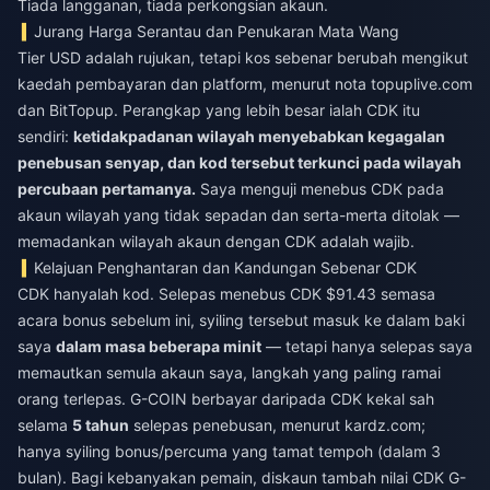
Tiada langganan, tiada perkongsian akaun.
Jurang Harga Serantau dan Penukaran Mata Wang
Tier USD adalah rujukan, tetapi kos sebenar berubah mengikut
kaedah pembayaran dan platform, menurut nota topuplive.com
dan BitTopup. Perangkap yang lebih besar ialah CDK itu
sendiri:
ketidakpadanan wilayah menyebabkan kegagalan
penebusan senyap, dan kod tersebut terkunci pada wilayah
percubaan pertamanya.
Saya menguji menebus CDK pada
akaun wilayah yang tidak sepadan dan serta-merta ditolak —
memadankan wilayah akaun dengan CDK adalah wajib.
Kelajuan Penghantaran dan Kandungan Sebenar CDK
CDK hanyalah kod. Selepas menebus CDK $91.43 semasa
acara bonus sebelum ini, syiling tersebut masuk ke dalam baki
saya
dalam masa beberapa minit
— tetapi hanya selepas saya
memautkan semula akaun saya, langkah yang paling ramai
orang terlepas. G-COIN berbayar daripada CDK kekal sah
selama
5 tahun
selepas penebusan, menurut kardz.com;
hanya syiling bonus/percuma yang tamat tempoh (dalam 3
bulan). Bagi kebanyakan pemain,
diskaun tambah nilai CDK G-