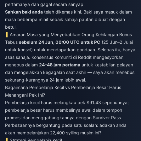
pertamanya dan gagal secara senyap.
Sahkan baki anda
telah dikemas kini. Baki saya masuk dalam
masa beberapa minit sebaik sahaja pautan dibuat dengan
betul.
Amaran Masa yang Menyebabkan Orang Kehilangan Bonus
Tebus
sebelum 24 Jun, 00:00 UTC untuk PC
(25 Jun–2 Julai
untuk konsol) untuk mendapatkan gandaan. Selepas itu, hanya
asas sahaja. Konsensus komuniti di Reddit mengesyorkan
menebus dalam
24–48 jam pertama
untuk kestabilan pelayan
dan mengelakkan kegagalan saat akhir — saya akan menebus
sekurang-kurangnya 24 jam lebih awal.
Bagaimana Pembelanja Kecil vs Pembelanja Besar Harus
Menangani Pek Ini?
Pembelanja kecil harus melangkau pek $91.43 sepenuhnya;
pembelanja besar harus membelinya awal dalam tempoh
promosi dan menggabungkannya dengan Survivor Pass.
Perbezaannya bergantung pada satu soalan: adakah anda
akan membelanjakan 22,400 syiling musim ini?
Strategi Pembelanja Kecil