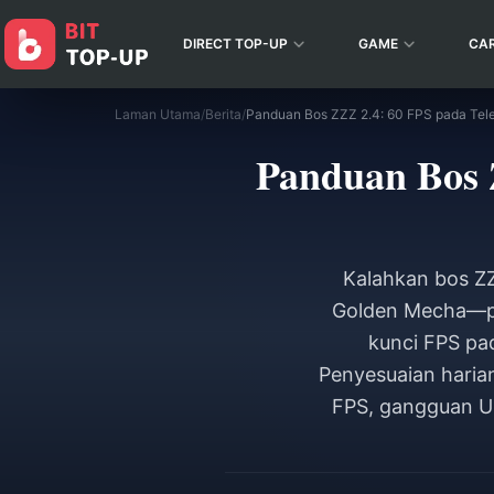
DIRECT TOP-UP
GAME
CA
Laman Utama
/
Berita
/
Panduan Bos ZZZ 2.4: 60 FPS pada Tele
Panduan Bos Z
Kalahkan bos ZZ
Golden Mecha—pad
kunci FPS pa
Penyesuaian haria
FPS, gangguan UI