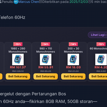
Penulis:
Marcus Chen
Diterbitkan pada:
2025/12/03
5 min bac
Telefon 60Hz
Lihat Lagi ›
-15%
-14%
-14%
-15%
1980 + 260
980 + 110
300 + 30
60 Monochr
Monochromes
Monochromes
Monochromes
RM 107.37
RM 55.91
RM 18.03
RM 4.2
RM 126.10
RM 65.25
RM 21.03
RM 4.92
Beli Sekarang
Beli Sekarang
Beli Sekarang
Beli Sekar
ergelut dengan Pertarungan Bos
han 60Hz anda—fikirkan 8GB RAM, 50GB storan—