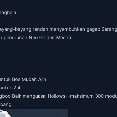
enghala.
. Bayang-bayang rendah menyembuhkan gagap Seran
n penurunan Neo Golden Mecha.
untuk Bos Mudah Alih
untuk 2.4
ngboo Baik menguasai Hollows—maksimum 300 modu
mbang.