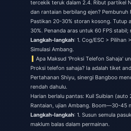
tercekik teruk dalam 2.4. Ribut partik
dan rantaian berbilang ejen? Pembunuh F
Pastikan 20-30% storan kosong. Tutup a
30%. Penanda aras untuk 60 FPS stabil; 
Langkah-langkah
: 1. Cog/ESC > Pilihan
Simulasi Ambang.
Apa Maksud 'Proksi Telefon Sahaja' u
Proksi telefon sahaja? Ia adalah tiket
Pertahanan Shiyu, sinergi Bangboo menc
rendah dahulu.
Harian berlalu pantas: Kuil Suibian (aut
Rantaian, ujian Ambang. Boom—30-45 mi
Langkah-langkah
: 1. Susun semula pasu
maklum balas dalam permainan.