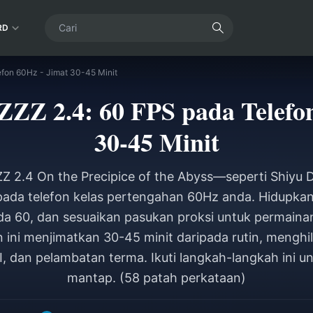
RD
fon 60Hz - Jimat 30-45 Minit
ZZ 2.4: 60 FPS pada Telefo
30-45 Minit
Z 2.4 On the Precipice of the Abyss—seperti Shiyu
a telefon kelas pertengahan 60Hz anda. Hidupkan 
da 60, dan sesuaikan pasukan proksi untuk permainan
n ini menjimatkan 30-45 minit daripada rutin, mengh
, dan pelambatan terma. Ikuti langkah-langkah ini un
mantap. (58 patah perkataan)