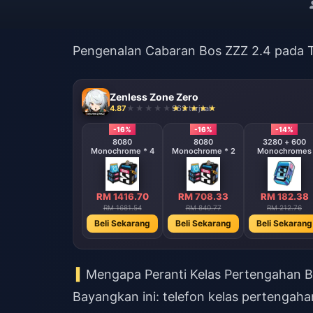
Pengenalan Cabaran Bos ZZZ 2.4 pada 
Zenless Zone Zero
4.87
963 terjual
-16%
-16%
-16%
-14%
8080
8080
8080
3280 + 600
Monochrome * 8
Monochrome * 4
Monochrome * 2
Monochromes
RM 2833.40
RM 1416.70
RM 708.33
RM 182.38
RM 3363.07
RM 1681.54
RM 840.77
RM 212.76
Beli Sekarang
Beli Sekarang
Beli Sekarang
Beli Sekarang
Mengapa Peranti Kelas Pertengahan B
Bayangkan ini: telefon kelas pertenga