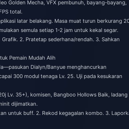
el Neo Golden Mecha, VFX pembunuh, bayang-bayang,
PS total.
plikasi latar belakang. Masa muat turun berkurang 2
mulakan semula setiap 1-2 jam untuk kekal segar.
 > Grafik. 2. Pratetap sederhana/rendah. 3. Sahkan
ntuk Pemain Mudah Alih
 anda—pasukan Dialyn/Banyue menghancurkan
apai 300 modul tenaga Lv. 25. Uji pada kesukaran
o 20j Lv. 35+), komisen, Bangboo Hollows Baik, ladang
nit dijimatkan.
kan untuk buff. 2. Rekod kegagalan kombo. 3. Lapor