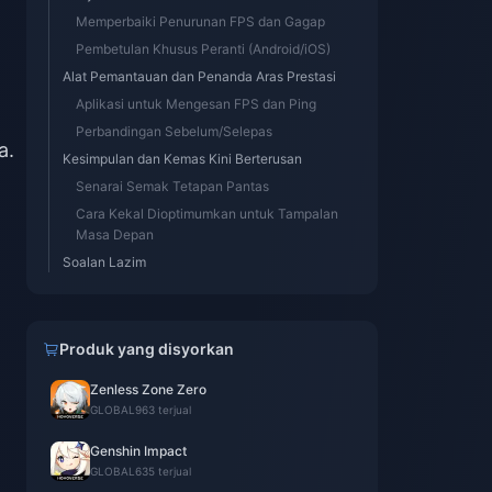
Memperbaiki Penurunan FPS dan Gagap
Pembetulan Khusus Peranti (Android/iOS)
Alat Pemantauan dan Penanda Aras Prestasi
Aplikasi untuk Mengesan FPS dan Ping
Perbandingan Sebelum/Selepas
a.
Kesimpulan dan Kemas Kini Berterusan
Senarai Semak Tetapan Pantas
Cara Kekal Dioptimumkan untuk Tampalan
Masa Depan
Soalan Lazim
Produk yang disyorkan
Zenless Zone Zero
GLOBAL
963 terjual
Genshin Impact
GLOBAL
635 terjual