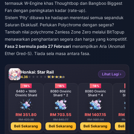
termasuk W-Engine khas Thoughtbop dan Bangboo Biggest
Fan dengan peningkatan kadar (rate-up).
Sistem 'Pity' dibawa ke hadapan merentasi semua sepanduk
Saluran Eksklusif. Perlukan Polychrome dengan segera?
Tambah nilai polychrome Zenless Zone Zero
melalui BitTopup
menawarkan penghantaran segera dan harga yang kompetitif.
Fasa 2 bermula pada 27 Februari
menampilkan Aria (Anomali
Ether Gred-S). Tiada sela masa antara fasa.
Honkai: Star Rail
Lihat Lagi ›
4.36
928 terjual
-16%
-16%
-16%
-16%
6480 + 1600
8080 Oneiric
8080 Oneiric
8080 One
Oneiric Shard
Shard * 2
Shard * 4
Shard 
RM 351.80
RM 703.55
RM 1407.15
RM 281
RM 420.38
RM 840.77
RM 1681.54
RM 3363
Beli Sekarang
Beli Sekarang
Beli Sekarang
Beli Sek