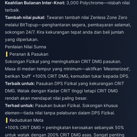
Keahlian Bulanan Inter-Knot:
3,000 Polychrome—nisbah nilai
terbaik.
Tambah nilai pukal:
Tawaran tambah nilai Zenless Zone Zero
melalui BitTopup—penghantaran segera, pembayaran selamat,
sokongan 24/7. Kira kekurangan tepat anda dan beli jumlah
yang diperlukan.
Penilaian Nilai Sunna
Peranan & Pasukan
Sokongan Fizikal yang meningkatkan CRIT DMG pasukan.
Masa di medan tempur yang minimum—aktifkan 'Mesmerized',
berikan 'buff' +100% CRIT DMG, kemudian tukar kepada DPS.
Terbaik untuk:
Pasukan DPS Fizikal yang kekurangan CRIT
DMG. Watak dengan Kadar CRIT tinggi tetapi CRIT DMG
rendah akan mendapat nilai paling besar.
Terhad untuk:
Pasukan bukan Fizikal. Sokongan khusus
elemen—tiada nilai tanpa pelaburan dalam DPS Fizikal.
Kedudukan Meta
+100% CRIT DMG = peningkatan kerosakan sebanyak 50%
untuk watak dengan 200% CRIT DMG asas. Sangat penting