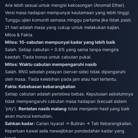
Aria lebih sesuai untuk mengisi kekosongan (Anomali Ether).
Versi masa hadapan mempunyai keutamaan yang lebih tinggi.
Tunggu ujian komuniti semasa minggu pertama jika tidak pasti.
21 hari adalah masa yang cukup untuk melakukan kajian.
Mitos & Fakta
Mitos: 10-cabutan mempunyai kadar yang lebih baik
Salah. Setiap cabutan = 0.6% yang sama tanpa mengira
kaedah. Tiada bonus untuk cabutan pukal.
Mitos: Waktu cabutan mempengaruhi nasib
Salah. RNG sebelah pelayan (server-side) tidak dipengaruhi
oleh masa. Tiada kelebihan pada jam atau hari tertentu.
Fakta: Kebebasan kebarangkalian
Setiap cabutan adalah peristiwa bebas. Keputusan sebelumnya
tidak mempengaruhi cabutan masa hadapan (kecuali sistem
'pity').
Rentetan nasib malang
tidak menjamin hasil yang baik
akan muncul kemudian.
Sahkan kadar:
Carian Isyarat → Butiran → Tab Kebarangkalian.
Keperluan kawal selia mewajibkan pendedahan kadar yang