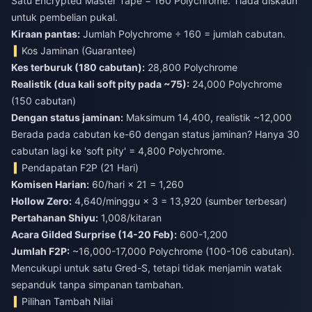
Satu Encrypted Master Tape = 160 Polychrome. Tiada diskaun
untuk pembelian pukal.
Kiraan pantas:
Jumlah Polychrome ÷ 160 = jumlah cabutan.
Kos Jaminan (Guarantee)
Kes terburuk (180 cabutan):
28,800 Polychrome
Realistik (dua kali soft pity pada ~75):
24,000 Polychrome
(150 cabutan)
Dengan status jaminan:
Maksimum 14,400, realistik ~12,000
Berada pada cabutan ke-60 dengan status jaminan? Hanya 30
cabutan lagi ke 'soft pity' = 4,800 Polychrome.
Pendapatan F2P (21 Hari)
Komisen Harian:
60/hari × 21 = 1,260
Hollow Zero:
4,640/minggu × 3 = 13,920 (sumber terbesar)
Pertahanan Shiyu:
1,008/kitaran
Acara Gilded Surprise (14-20 Feb):
600-1,200
Jumlah F2P:
~16,000-17,000 Polychrome (100-106 cabutan).
Mencukupi untuk satu Gred-S, tetapi tidak menjamin watak
sepanduk tanpa simpanan tambahan.
Pilihan Tambah Nilai