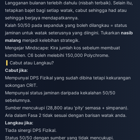
Langganan bulanan terlebih dahulu (nisbah terbaik). Selain itu,
tetapkan bajet bagi setiap watak, cabut sehingga had atau
sehingga berjaya mendapatkannya.
Kalah 50/50 pada sepanduk yang boleh dilangkau = status
jaminan untuk watak seterusnya yang diingini. Tukarkan
nasib
malang
menjadi kelebihan strategik.
Mengejar Mindscape: Kira jumlah kos sebelum membuat
komitmen. C6 boleh melebihi 150,000 Polychrome.
Cabut atau Langkau?
Cabut jika:
Mempunyai DPS Fizikal yang sudah dibina tetapi kekurangan
sokongan CRIT.
Mempunyai status jaminan daripada kekalahan 50/50
sebelumnya.
Sumber mencukupi (28,800 atau 'pity' semasa + simpanan).
Aria dalam Fasa 2 tidak sesuai dengan barisan watak anda.
Langkau jika:
Tiada sinergi DPS Fizikal.
Status 50/50 dengan sumber yang tidak mencukupi.