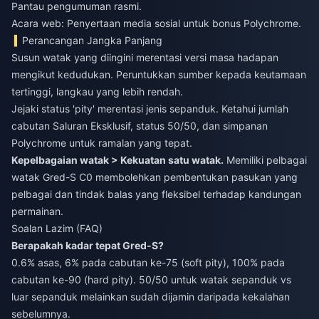
Pantau pengumuman rasmi.
Acara web: Penyertaan media sosial untuk bonus Polychrome.
Perancangan Jangka Panjang
Susun watak yang diingini merentasi versi masa hadapan
mengikut kedudukan. Peruntukkan sumber kepada keutamaan
tertinggi, langkau yang lebih rendah.
Jejaki status 'pity' merentasi jenis sepanduk. Ketahui jumlah
cabutan Saluran Eksklusif, status 50/50, dan simpanan
Polychrome untuk ramalan yang tepat.
Kepelbagaian watak > Kekuatan satu watak.
Memiliki pelbagai
watak Gred-S C0 membolehkan pembentukan pasukan yang
pelbagai dan tindak balas yang fleksibel terhadap kandungan
permainan.
Soalan Lazim (FAQ)
Berapakah kadar tepat Gred-S?
0.6% asas, 6% pada cabutan ke-75 (soft pity), 100% pada
cabutan ke-90 (hard pity). 50/50 untuk watak sepanduk vs
luar sepanduk melainkan sudah dijamin daripada kekalahan
sebelumnya.