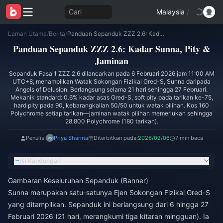
Cari
Malaysia
/
Laman Utama
/
Berita
/
Panduan Sepanduk ZZZ 2.6: Kadar Sunna, Pity & Jaminan
Panduan Sepanduk ZZZ 2.6: Kadar Sunna, Pity &
Jaminan
Sepanduk Fasa 1 ZZZ 2.6 dilancarkan pada 6 Februari 2026 jam 11:00 AM
UTC+8, menampilkan Watak Sokongan Fizikal Gred-S, Sunna daripada
Angels of Delusion. Berlangsung selama 21 hari sehingga 27 Februari.
Mekanik standard: 0.6% kadar asas Gred-S, soft pity pada tarikan ke-75,
hard pity pada 90, kebarangkalian 50/50 untuk watak pilihan. Kos 160
Polychrome setiap tarikan—jaminan watak pilihan memerlukan sehingga
28,800 Polychrome (180 tarikan).
Penulis:
Priya Sharma
Diterbitkan pada:
2026/02/06
7 min baca
Isi Kandungan
Gambaran Keseluruhan Sepanduk (Banner)
Sunna merupakan satu-satunya Ejen Sokongan Fizikal Gred-S
yang ditampilkan. Sepanduk ini berlangsung dari 6 hingga 27
Februari 2026 (21 hari, merangkumi tiga kitaran mingguan). Ia