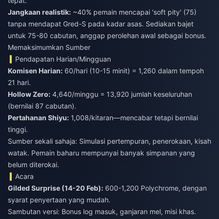
tepat.
Jangkaan realistik:
~40% pemain mencapai 'soft pity' (75)
tanpa mendapat Gred-S pada kadar asas. Sediakan bajet
untuk 75-80 cabutan, anggap perolehan awal sebagai bonus.
Memaksimumkan Sumber
Pendapatan Harian/Mingguan
Komisen Harian:
60/hari (10-15 minit) = 1,260 dalam tempoh
21 hari.
Hollow Zero:
4,640/minggu = 13,920 jumlah keseluruhan
(bernilai 87 cabutan).
Pertahanan Shiyu:
1,008/kitaran—mencabar tetapi bernilai
tinggi.
Sumber sekali sahaja: Simulasi pertempuran, penerokaan, kisah
watak. Pemain baharu mempunyai banyak simpanan yang
belum diterokai.
Acara
Gilded Surprise (14-20 Feb):
600-1,200 Polychrome, dengan
syarat penyertaan yang mudah.
Sambutan versi: Bonus log masuk, ganjaran mel, misi khas.