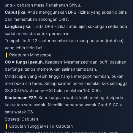
untuk cabaran masa Pertahanan Shiyu.
Cabut jika:
Anda menggunakan DPS Fizikal yang sudah dibina
dan memerlukan sokongan CRIT.
Langkau jika:
Tiada DPS Fizikal, atau ejen sokongan sedia ada
sudah memadai untuk peranan ini.
Tempoh 'buff' 12 saat = memberikan ruang putaran (rotation)
yang lebih fleksibel.
Pelaburan Mindscape
C0 = fungsi penuh.
Keadaan 'Mesmerized' dan 'buff' pasukan
berfungsi tanpa memerlukan salinan tambahan.
Mindscape yang lebih tinggi hanya mengoptimumkan, bukan
membuka ciri teras. Setiap salinan boleh menelan kos sehingga
28,800 Polychrome—C6 boleh melebihi 150,000.
Keutamaan F2P:
Kepelbagaian watak lebih penting daripada
kekuatan satu watak. Memiliki beberapa watak Gred-S C0 >
satu watak C6.
Strategi Cabutan
Cabutan Tunggal vs 10-Cabutan