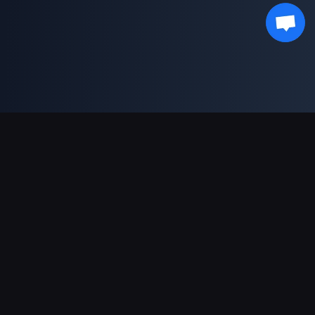
Sokongan Pembayaran
Rakan Kongsi
Genshin Impact Wiki
Honkai: Star Rail WIKI
Zenless Zone Zero WIKI
PUBG Mobile WIKI