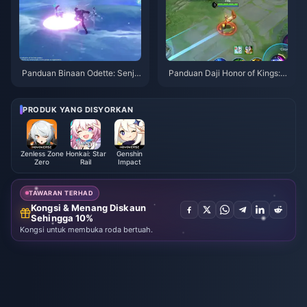
Panduan Binaan Odette: Senja
Panduan Daji Honor of Kings: 1
ta, Artefik & Pasukan Terbaik |
0 Tip Teratas | Ogos 2026
Ogos 2026
PRODUK YANG DISYORKAN
Zenless Zone
Honkai: Star
Genshin
Zero
Rail
Impact
TAWARAN TERHAD
Kongsi & Menang Diskaun
Sehingga 10%
Kongsi untuk membuka roda bertuah.