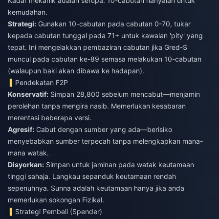
Kadar mekanik adalah serupa. 10-cabutan hanyalah untuk
kemudahan.
Strategi:
Gunakan 10-cabutan pada cabutan 0-70, tukar
kepada cabutan tunggal pada 71+ untuk kawalan 'pity' yang
tepat. Ini mengelakkan pembaziran cabutan jika Gred-S
muncul pada cabutan ke-89 semasa melakukan 10-cabutan
(walaupun baki akan dibawa ke hadapan).
Pendekatan F2P
Konservatif:
Simpan 28,800 sebelum mencabut—menjamin
perolehan tanpa mengira nasib. Memerlukan kesabaran
merentasi beberapa versi.
Agresif:
Cabut dengan sumber yang ada—berisiko
menyebabkan sumber terpecah tanpa melengkapkan mana-
mana watak.
Disyorkan:
Simpan untuk jaminan pada watak keutamaan
tinggi sahaja. Langkau sepanduk keutamaan rendah
sepenuhnya. Sunna adalah keutamaan hanya jika anda
memerlukan sokongan Fizikal.
Strategi Pembeli (Spender)