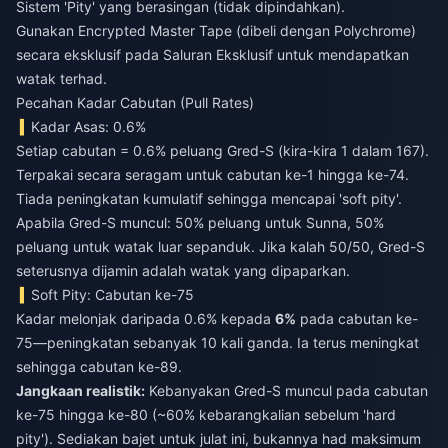
Sistem 'Pity' yang berasingan (tidak dipindahkan).
Gunakan Encrypted Master Tape (dibeli dengan Polychrome)
secara eksklusif pada Saluran Eksklusif untuk mendapatkan
watak terhad.
Pecahan Kadar Cabutan (Pull Rates)
Kadar Asas: 0.6%
Setiap cabutan = 0.6% peluang Gred-S (kira-kira 1 dalam 167).
Terpakai secara seragam untuk cabutan ke-1 hingga ke-74.
Tiada peningkatan kumulatif sehingga mencapai 'soft pity'.
Apabila Gred-S muncul: 50% peluang untuk Sunna, 50%
peluang untuk watak luar sepanduk. Jika kalah 50/50, Gred-S
seterusnya dijamin adalah watak yang dipaparkan.
Soft Pity: Cabutan ke-75
Kadar melonjak daripada 0.6% kepada
6%
pada cabutan ke-
75—peningkatan sebanyak 10 kali ganda. Ia terus meningkat
sehingga cabutan ke-89.
Jangkaan realistik:
Kebanyakan Gred-S muncul pada cabutan
ke-75 hingga ke-80 (~60% kebarangkalian sebelum 'hard
pity'). Sediakan bajet untuk julat ini, bukannya had maksimum