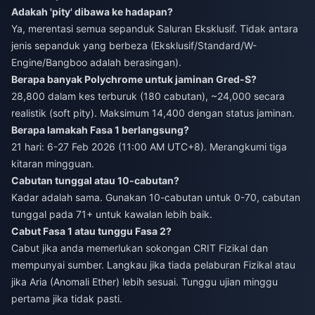
Adakah 'pity' dibawa ke hadapan?
Ya, merentasi semua sepanduk Saluran Eksklusif. Tidak antara
jenis sepanduk yang berbeza (Eksklusif/Standard/W-
Engine/Bangboo adalah berasingan).
Berapa banyak Polychrome untuk jaminan Gred-S?
28,800 dalam kes terburuk (180 cabutan), ~24,000 secara
realistik (soft pity). Maksimum 14,400 dengan status jaminan.
Berapa lamakah Fasa 1 berlangsung?
21 hari: 6-27 Feb 2026 (11:00 AM UTC+8). Merangkumi tiga
kitaran mingguan.
Cabutan tunggal atau 10-cabutan?
Kadar adalah sama. Gunakan 10-cabutan untuk 0-70, cabutan
tunggal pada 71+ untuk kawalan lebih baik.
Cabut Fasa 1 atau tunggu Fasa 2?
Cabut jika anda memerlukan sokongan CRIT Fizikal dan
mempunyai sumber. Langkau jika tiada pelaburan Fizikal atau
jika Aria (Anomali Ether) lebih sesuai. Tunggu ujian minggu
pertama jika tidak pasti.