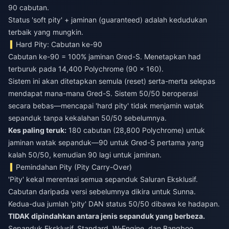
90 cabutan.
Status 'soft pity' + jaminan (guaranteed) adalah kedudukan
terbaik yang mungkin.
Hard Pity: Cabutan ke-90
Cabutan ke-90 = 100% jaminan Gred-S. Menetapkan had
terburuk pada 14,400 Polychrome (90 × 160).
Sistem ini akan ditetapkan semula (reset) serta-merta selepas
mendapat mana-mana Gred-S. Sistem 50/50 beroperasi
secara bebas—mencapai 'hard pity' tidak menjamin watak
sepanduk tanpa kekalahan 50/50 sebelumnya.
Kes paling teruk:
180 cabutan (28,800 Polychrome) untuk
jaminan watak sepanduk—90 untuk Gred-S pertama yang
kalah 50/50, kemudian 90 lagi untuk jaminan.
Pemindahan Pity (Pity Carry-Over)
'Pity' kekal merentasi semua sepanduk Saluran Eksklusif.
Cabutan daripada versi sebelumnya dikira untuk Sunna.
Kedua-dua jumlah 'pity' DAN status 50/50 dibawa ke hadapan.
TIDAK dipindahkan antara jenis sepanduk yang berbeza.
Sepanduk Eksklusif, Standard, W-Engine, dan Bangboo