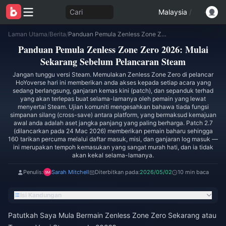
Cari
Malaysia
/
Laman Utama
/
Berita
/
Panduan Pemula Zenless Zone Zero 2026: Mulai Sekarang Sebelum Pelancaran Steam
Panduan Pemula Zenless Zone Zero 2026: Mulai
Sekarang Sebelum Pelancaran Steam
Jangan tunggu versi Steam. Memulakan Zenless Zone Zero di pelancar
HoYoverse hari ini memberikan anda akses kepada setiap acara yang
sedang berlangsung, ganjaran kemas kini (patch), dan sepanduk terhad
yang akan terlepas buat selama-lamanya oleh pemain yang lewat
menyertai Steam. Ujian komuniti mengesahkan bahawa tiada fungsi
simpanan silang (cross-save) antara platform, yang bermaksud kemajuan
awal anda adalah aset jangka panjang yang paling berharga. Patch 2.7
(dilancarkan pada 24 Mac 2026) memberikan pemain baharu sehingga
160 tarikan percuma melalui daftar masuk, misi, dan ganjaran log masuk —
ini merupakan tempoh kemasukan yang sangat murah hati, dan ia tidak
akan kekal selama-lamanya.
Penulis:
Sarah Mitchell
Diterbitkan pada:
2026/05/02
10 min baca
Isi Kandungan
Patutkah Saya Mula Bermain Zenless Zone Zero Sekarang atau