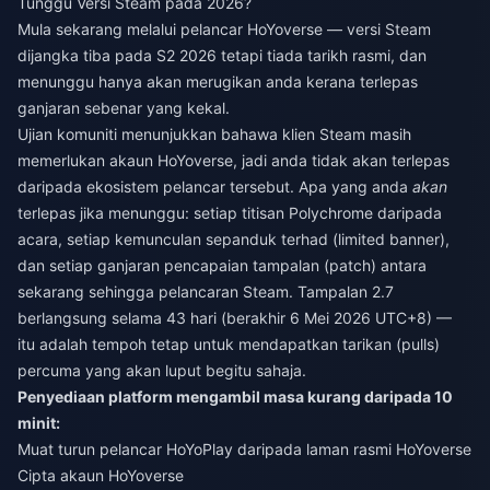
Tunggu Versi Steam pada 2026?
Mula sekarang melalui pelancar HoYoverse — versi Steam
dijangka tiba pada S2 2026 tetapi tiada tarikh rasmi, dan
menunggu hanya akan merugikan anda kerana terlepas
ganjaran sebenar yang kekal.
Ujian komuniti menunjukkan bahawa klien Steam masih
memerlukan akaun HoYoverse, jadi anda tidak akan terlepas
daripada ekosistem pelancar tersebut. Apa yang anda
akan
terlepas jika menunggu: setiap titisan Polychrome daripada
acara, setiap kemunculan sepanduk terhad (limited banner),
dan setiap ganjaran pencapaian tampalan (patch) antara
sekarang sehingga pelancaran Steam. Tampalan 2.7
berlangsung selama 43 hari (berakhir 6 Mei 2026 UTC+8) —
itu adalah tempoh tetap untuk mendapatkan tarikan (pulls)
percuma yang akan luput begitu sahaja.
Penyediaan platform mengambil masa kurang daripada 10
minit:
Muat turun pelancar HoYoPlay daripada laman rasmi HoYoverse
Cipta akaun HoYoverse