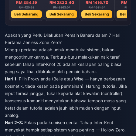
RM 354.19
RM 2833.40
RM 1416.70
RM 708
RM 420.38
RM 3363.07
RM 1681.54
RM 840
Beli Sekarang
Beli Sekarang
Beli Sekarang
Beli Sek
Apakah yang Perlu Dilakukan Pemain Baharu dalam 7 Hari
Pertama Zenless Zone Zero?
Minggu pertama adalah untuk membuka sistem, bukan
mengoptimumkannya. Terburu-buru melakukan naik taraf
sebelum tahap Inter-Knot 20 adalah kesilapan paling biasa
yang saya lihat dilakukan oleh pemain baharu.
Hari 1:
Pilih Proxy anda (Belle atau Wise — hanya perbezaan
kosmetik, tiada kesan pada permainan). Harungi tutorial. Jika
input terasa janggal, tukar kepada alat kawalan (controller);
konsensus komuniti menyatakan bahawa tempoh masa yang
ketat dalam tutorial adalah jauh lebih mudah dengan input
analog.
Hari 2–3:
Fokus pada komisen cerita. Tahap Inter-Knot
menyekat hampir setiap sistem yang penting — Hollow Zero,