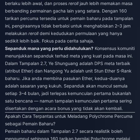
berlaku lebih awal, dan proses
reroll
jauh lebih memakan masa
berbanding permainan gacha lain yang setara. Dengan 160
tarikan percuma tersedia untuk pemain baharu pada tampalan
ini, pengiraannya tidak berbaloi untuk menghabiskan 2–3 jam
melakukan
reroll
demi kedudukan permulaan yang hanya
sedikit lebih baik. Fokus pada cerita sahaja.
Sepanduk mana yang perlu didahulukan?
Konsensus komuniti
menunjukkan sepanduk terhad meta yang kuat pada masa ini.
Dalam Tampalan 2.7, Ye Shunguang adalah DPS meta terbaik
(atribut Ether) dan Nangong Yu adalah unit Stun Ether S-Rank
baharu. Jika anda membina pasukan Ether, kedua-duanya
adalah sasaran yang kukuh. Sepanduk akan muncul semula
setiap 3–4 bulan, jadi terlepas kemunculan pertama bukanlah
satu bencana — namun tampalan kemunculan pertama sering
disertakan dengan acara bonus yang tidak akan kembali.
Apakah Cara Terpantas untuk Meladang Polychrome Percuma
sebagai Pemain Baharu?
Pemain baharu dalam Tampalan 2.7 secara realistik boleh
mengumpul sehingga 160 tarikan bernilai Polychrome melalui