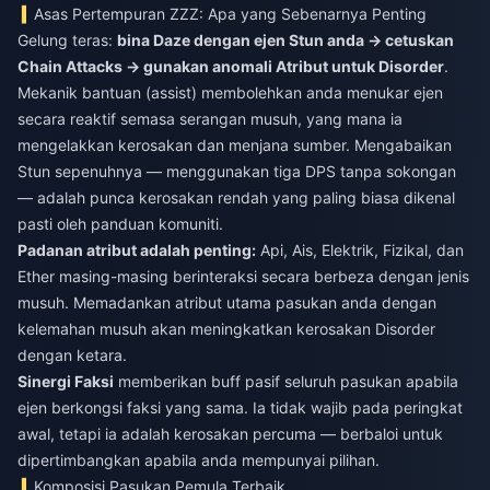
Asas Pertempuran ZZZ: Apa yang Sebenarnya Penting
Gelung teras:
bina Daze dengan ejen Stun anda → cetuskan
Chain Attacks → gunakan anomali Atribut untuk Disorder
.
Mekanik bantuan (assist) membolehkan anda menukar ejen
secara reaktif semasa serangan musuh, yang mana ia
mengelakkan kerosakan dan menjana sumber. Mengabaikan
Stun sepenuhnya — menggunakan tiga DPS tanpa sokongan
— adalah punca kerosakan rendah yang paling biasa dikenal
pasti oleh panduan komuniti.
Padanan atribut adalah penting:
Api, Ais, Elektrik, Fizikal, dan
Ether masing-masing berinteraksi secara berbeza dengan jenis
musuh. Memadankan atribut utama pasukan anda dengan
kelemahan musuh akan meningkatkan kerosakan Disorder
dengan ketara.
Sinergi Faksi
memberikan buff pasif seluruh pasukan apabila
ejen berkongsi faksi yang sama. Ia tidak wajib pada peringkat
awal, tetapi ia adalah kerosakan percuma — berbaloi untuk
dipertimbangkan apabila anda mempunyai pilihan.
Komposisi Pasukan Pemula Terbaik