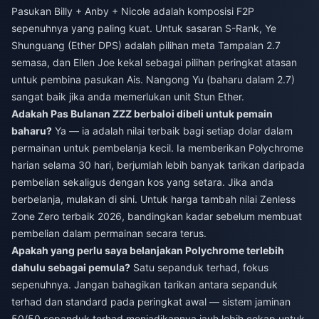
Pasukan Billy + Anby + Nicole adalah komposisi F2P
sepenuhnya yang paling kuat. Untuk sasaran S-Rank, Ye
Shunguang (Ether DPS) adalah pilihan meta Tampalan 2.7
semasa, dan Ellen Joe kekal sebagai pilihan peringkat atasan
untuk pembina pasukan Ais. Nangong Yu (baharu dalam 2.7)
sangat baik jika anda memerlukan unit Stun Ether.
Adakah Pas Bulanan ZZZ berbaloi dibeli untuk pemain
baharu?
Ya — ia adalah nilai terbaik bagi setiap dolar dalam
permainan untuk pembelanja kecil. Ia memberikan Polychrome
harian selama 30 hari, berjumlah lebih banyak tarikan daripada
pembelian sekaligus dengan kos yang setara. Jika anda
berbelanja, mulakan di sini. Untuk
harga tambah nilai Zenless
Zone Zero terbaik 2026
, bandingkan kadar sebelum membuat
pembelian dalam permainan secara terus.
Apakah yang perlu saya belanjakan Polychrome terlebih
dahulu sebagai pemula?
Satu sepanduk terhad, fokus
sepenuhnya. Jangan bahagikan tarikan antara sepanduk
terhad dan standard pada peringkat awal — sistem jaminan
50/50 sepanduk terhad menjadikannya jauh lebih cekap untuk