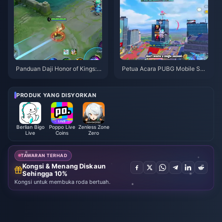
Panduan Daji Honor of Kings: 1
Petua Acara PUBG Mobile Spi
0 Tip Teratas | Ogos 2026
der-Man | Ogos 2026
PRODUK YANG DISYORKAN
Berlian Bigo
Poppo Live
Zenless Zone
Live
Coins
Zero
TAWARAN TERHAD
Kongsi & Menang Diskaun
Sehingga 10%
Kongsi untuk membuka roda bertuah.