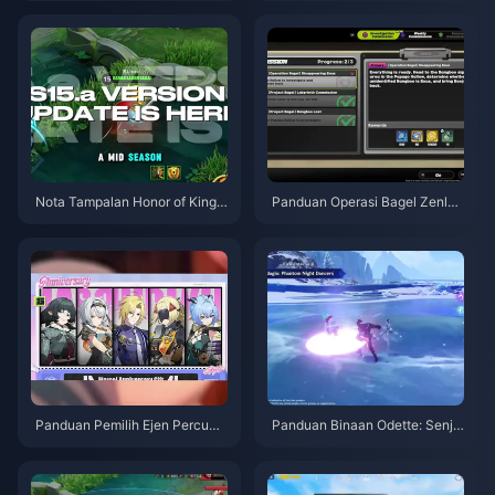
skaun 12-23%)
26
Nota Tampalan Honor of Kings
Panduan Operasi Bagel Zenles
S15.a | Ogos 2026
s Zone Zero | Ogos 2026
Panduan Pemilih Ejen Percuma
Panduan Binaan Odette: Senja
ZZZ 3.1 | Ogos 2026
ta, Artefik & Pasukan Terbaik |
Ogos 2026