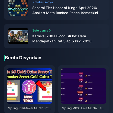
Sebelumnya
Senarai Tier Honor of Kings April 2026:
Analisis Meta Ranked Pasca-Kemaskini
Seterusnya
Karnival 200J Blood Strike: Cara
Mendapatkan Cat Slap & Pug 2026
Percuma
Berita Disyorkan
Syiling StarMaker Murah untuk
Syiling MICO Live MENA Selep
Ujibakat SupernovaX 2026 (Di
as v5.2: Tawaran Termurah 20