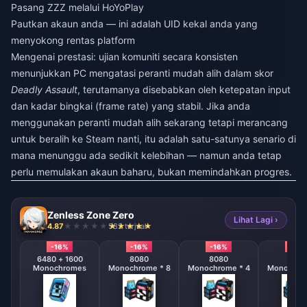
Pasang ZZZ melalui HoYoPlay
Pautkan akaun anda — ini adalah UID kekal anda yang
menyokong rentas platform
Mengenai prestasi: ujian komuniti secara konsisten
menunjukkan PC mengatasi peranti mudah alih dalam skor
Deadly Assault
, terutamanya disebabkan oleh ketepatan input
dan kadar bingkai (frame rate) yang stabil. Jika anda
menggunakan peranti mudah alih sekarang tetapi merancang
untuk beralih ke Steam nanti, itu adalah satu-satunya senario di
mana menunggu ada sedikit kelebihan — namun anda tetap
perlu memulakan akaun baharu, bukan memindahkan progres.
Zenless Zone Zero
Lihat Lagi ›
4.87
582 terjual
-16%
-16%
-16%
-16%
6480 + 1600
8080
8080
808
Monochromes
Monochrome * 8
Monochrome * 4
Monochrom