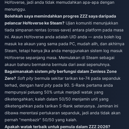
HoYoverse, jadi anda tidak memudahkan apa-apa dengan
menunggu.
Bolehkah saya memindahkan progres ZZZ saya daripada
pelancar HoYoverse ke Steam?
Ujian komuniti menunjukkan
tiada simpanan rentas (cross-save) antara platform pada masa
ini. Akaun HoYoverse anda adalah UID anda — anda boleh log
masuk ke akaun yang sama pada PC, mudah alih, dan akhirnya
Steam, tetapi hanya jika anda menggunakan sistem log masuk
HoYoverse sepanjang masa. Memulakan di Steam sebagai
akaun baharu bermakna bermula dari awal sepenuhnya.
Bagaimanakah sistem
pity
berfungsi dalam Zenless Zone
Zero?
Soft pity
bermula sekitar tarikan ke-74 pada sepanduk
terhad, dengan
hard pity
pada 90. S-Rank pertama anda
mempunyai peluang 50% untuk menjadi watak yang
diketengahkan; kalah dalam 50/50 menjamin unit yang
diketengahkan pada tarikan S-Rank seterusnya. Jaminan ini
dibawa merentasi pertukaran sepanduk, jadi anda tidak akan
pernah "membazir" 50/50 yang kalah.
Apakah watak terbaik untuk pemula dalam ZZZ 2026?