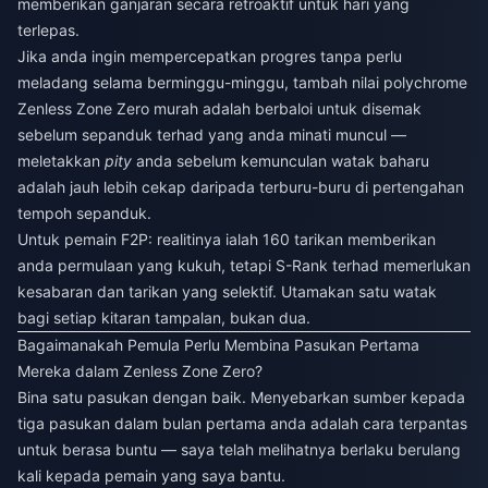
memberikan ganjaran secara retroaktif untuk hari yang
terlepas.
Jika anda ingin mempercepatkan progres tanpa perlu
meladang selama berminggu-minggu,
tambah nilai polychrome
Zenless Zone Zero murah
adalah berbaloi untuk disemak
sebelum sepanduk terhad yang anda minati muncul —
meletakkan
pity
anda sebelum kemunculan watak baharu
adalah jauh lebih cekap daripada terburu-buru di pertengahan
tempoh sepanduk.
Untuk pemain F2P: realitinya ialah 160 tarikan memberikan
anda permulaan yang kukuh, tetapi S-Rank terhad memerlukan
kesabaran dan tarikan yang selektif. Utamakan satu watak
bagi setiap kitaran tampalan, bukan dua.
Bagaimanakah Pemula Perlu Membina Pasukan Pertama
Mereka dalam Zenless Zone Zero?
Bina satu pasukan dengan baik. Menyebarkan sumber kepada
tiga pasukan dalam bulan pertama anda adalah cara terpantas
untuk berasa buntu — saya telah melihatnya berlaku berulang
kali kepada pemain yang saya bantu.