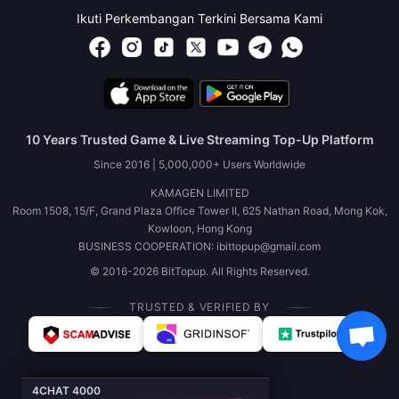
Ikuti Perkembangan Terkini Bersama Kami
10 Years Trusted Game & Live Streaming Top-Up Platform
Since 2016 | 5,000,000+ Users Worldwide
KAMAGEN LIMITED
Room 1508, 15/F, Grand Plaza Office Tower II, 625 Nathan Road, Mong Kok,
Kowloon, Hong Kong
BUSINESS COOPERATION: ibittopup@gmail.com
© 2016-2026 BitTopup. All Rights Reserved.
TRUSTED & VERIFIED BY
4CHAT 4000