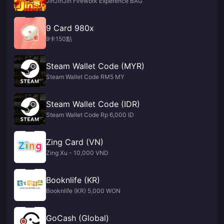
JinJinJin Firework Experence BAG
9 Card 980x
9卡150點
Steam Wallet Code (MYR)
Steam Wallet Code RM5 MY
Steam Wallet Code (IDR)
Steam Wallet Code Rp 6,000 ID
Zing Card (VN)
Zing Xu - 10,000 VND
Booknlife (KR)
Booknlife (KR) 5,000 WON
GoCash (Global)