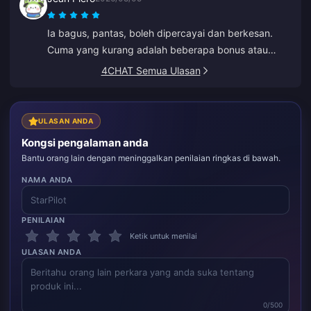
Ia bagus, pantas, boleh dipercayai dan berkesan.
Cuma yang kurang adalah beberapa bonus atau
hadiah untuk tambah nilai yang kerap.
4CHAT Semua Ulasan
ULASAN ANDA
Kongsi pengalaman anda
Bantu orang lain dengan meninggalkan penilaian ringkas di bawah.
NAMA ANDA
PENILAIAN
Ketik untuk menilai
ULASAN ANDA
0/500