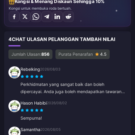
Kongsi & Menang Diskaun Sehingga 10%
Kongsi untuk membuka roda bertuah.
4CHAT ULASAN PELANGGAN TAMBAH NILAI
Jumlah Ulasan:
856
Purata Penarafan
4.5
Rebelking
2026/08/03
Perkhidmatan yang sangat baik dan boleh
dipercayai. Anda juga boleh mendapatkan tawaran
istimewa dari semasa ke semasa.
Hason Habibi
2026/08/02
Sempurna!
Samantha
2026/08/05