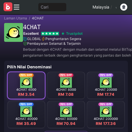
Cari
Malaysia
/
Laman Utama
/
4CHAT
4CHAT
Excellent
Trustpilot
GLOBAL
Penghantaran Segera
Pembayaran Selamat & Terjamin
Berbual dengan 4CHAT dengan mudah dan selamat melalui BitTop
pengalaman terbaik dengan penghantaran yang pantas dan boleh 
Sertai kami sekarang untuk tawaran eksklusif dan diskaun hebat!
Pilih Nilai Denominasi
70% OFF
70% OFF
70% OFF
4CHAT 4000
4CHAT 8000
4CHAT 20000
RM 3.54
RM 7.08
RM 17.74
70% OFF
70% OFF
70% OFF
4CHAT 40000
4CHAT 80000
4CHAT 200000
RM 35.49
RM 70.94
RM 177.36