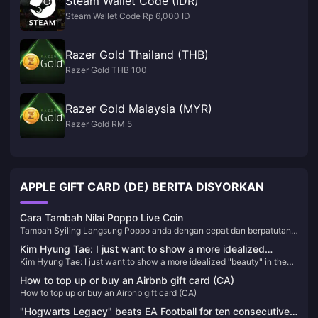
Steam Wallet Code (IDR)
Steam Wallet Code Rp 6,000 ID
Razer Gold Thailand (THB)
Razer Gold THB 100
Razer Gold Malaysia (MYR)
Razer Gold RM 5
APPLE GIFT CARD (DE) BERITA DISYORKAN
Cara Tambah Nilai Poppo Live Coin
Tambah Syiling Langsung Poppo anda dengan cepat dan berpatutan
dengan BitTopup. Nikmati harga yang kompetitif, transaksi selamat
Kim Hyung Tae: I just want to show a more idealized
dan penghantaran segera, menjadikannya pilihan terbaik untuk semua
Kim Hyung Tae: I just want to show a more idealized "beauty" in the
"beauty" in the game!
keperluan cas semula anda.
game!
How to top up or buy an Airbnb gift card (CA)
How to top up or buy an Airbnb gift card (CA)
"Hogwarts Legacy" beats EA Football for ten consecutive