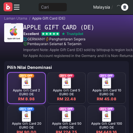
Cari
Malaysia
/
Laman Utama
/
Apple Gift Card (DE)
APPLE GIFT CARD (DE)
Excellent
Trustpilot
GERMANY
Penghantaran Segera
Pembayaran Selamat & Terjamin
Important Note: Apple Gift Card (DE) sold by bittopup is region lo
for Apple Account registered in the Germany and it is Non-Return
Non-Refundable.
Pilih Nilai Denominasi
20% OFF
20% OFF
20% OFF
Apple Gift Card 2
Apple Gift Card 5
Apple Gift Card 10
EURO DE
EURO DE
EURO DE
RM 8.98
RM 22.48
RM 45.08
20% OFF
20% OFF
20% OFF
Apple Gift Card 20
Apple Gift Card 50
Apple Gift Card 100
EURO DE
EURO DE
EURO DE
RM 90.00
RM 224.75
RM 449.16