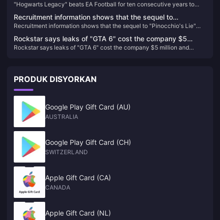
"Hogwarts Legacy" beats EA Football for ten consecutive years to
years to take the top spot on the UK regional game list in
take the top spot on the UK regional game list in 2023
2023
Recruitment information shows that the sequel to
Recruitment information shows that the sequel to "Pinocchio's Lie"
"Pinocchio's Lie" will be created using Unreal 5
will be created using Unreal 5
Rockstar says leaks of "GTA 6" cost the company $5
Rockstar says leaks of "GTA 6" cost the company $5 million and
million and thousands of employee hours
thousands of employee hours
PRODUK DISYORKAN
Google Play Gift Card (AU)
AUSTRALIA
Google Play Gift Card (CH)
SWITZERLAND
Apple Gift Card (CA)
CANADA
Apple Gift Card (NL)