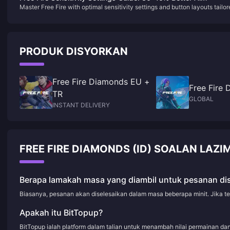
pengoptimuman rangkaian yang mengurangkan ping di bawah 50ms
Master Free Fire with optimal sensitivity settings and button layouts tailo
kepada tetapan peranti yang mencapai 60 FPS yang stabil, kaedah ini
for both 2-finger and claw grip players. This comprehensive guide covers
berfungsi merentasi semua peranti termasuk Android bajet dan iPhone
device-specific configurations, pro player settings, and proven strategies
mewah dengan lag berkaitan ProMotion.
enhance your aim, reaction time, and overall gameplay performance acro
all skill levels.
PRODUK DISYORKAN
Free Fire Diamonds EU +
Free Fire
TR
GLOBAL
INSTANT DELIVERY
FREE FIRE DIAMONDS (ID) SOALAN LAZI
Berapa lamakah masa yang diambil untuk pesanan di
Biasanya, pesanan akan diselesaikan dalam masa beberapa minit. Jika t
Apakah itu BitTopup?
BitTopup ialah platform dalam talian untuk menambah nilai permainan d