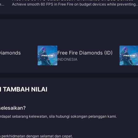
permainan. Pelajari laluan clear terpantas, waktu gank optimum, dan
red
Achieve smooth 60 FPS in Free Fire on budget devices while preventing
koordinasi tahap pro untuk memenangi permainan ranked secara konsist
overheating through optimized graphics settings, thermal management
 to
techniques, and device-specific configurations that maintain stable
ss
performance during extended gameplay sessions.
 Diamonds
Free Fire Diamonds (ID)
INDONESIA
M TAMBAH NILAI
selesaikan?
erdapat sebarang kelewatan, sila hubungi sokongan pelanggan kami.
an perkhidmatan dengan selamat dan cepat.