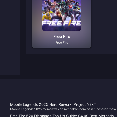
Free Fire
Free Fire
Mobile Legends 2025 Hero Rework: Project NEXT
Mobile Legends 2025 membawakan rombakan hero besar-besaran melal
Project NEXT pada 17 September, menampilkan hero Abyss Alice, Dyrroth
Free Fire 520 Diamonds Top Up Guide: $4.99 Best Methods