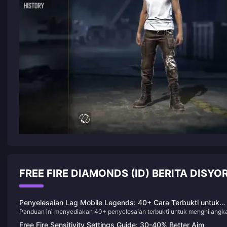
FREE FIRE DIAMONDS (ID) BERITA DISY
Penyelesaian Lag Mobile Legends: 40+ Cara Terbukti untuk
Panduan ini menyediakan 40+ penyelesaian terbukti untuk menghilangk
Mendapatkan Bawah 50ms
lag Mobile Legends dan ping tinggi pada tahun 2025. Daripada
Free Fire Sensitivity Settings Guide: 30-40% Better Aim