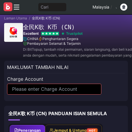
Cari
Malaysia
/
Laman Utama
/
全民K歌 K币 (CN)
全民K歌 K币 (CN)
Excellent
Trustpilot
CHINA
Penghantaran Segera
Pembayaran Selamat & Terjamin
Di BitTopup, tambah nilai permainan, siaran langsung, dan beli ka
anda dengan mudah, serta nikmati pengalaman pembayaran yan
diskaun hebat!
MAKLUMAT TAMBAH NILAI
Charge Account
全民K歌 K币 (CN) PANDUAN ISIAN SEMULA
Penerangan
Jemput & Untung
HOT