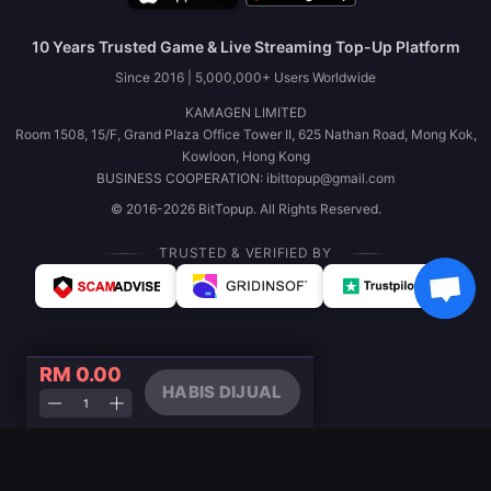
10 Years Trusted Game & Live Streaming Top-Up Platform
Since 2016 | 5,000,000+ Users Worldwide
KAMAGEN LIMITED
Room 1508, 15/F, Grand Plaza Office Tower II, 625 Nathan Road, Mong Kok,
Kowloon, Hong Kong
BUSINESS COOPERATION: ibittopup@gmail.com
© 2016-2026 BitTopup. All Rights Reserved.
TRUSTED & VERIFIED BY
RM 0.00
HABIS DIJUAL