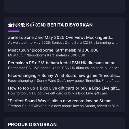
全民K歌 K币 (CN) BERITA DISYORKAN
Zenless Zone Zero May 2025 Overview: Mockingbird
As we step into May 2025, Zenless Zone Zero (ZZZ) is brimming with
Dominance, 2.0 Preview, and Exciting Events!
activities, rewards, and significant updates. here's everything you
Muat turun "Bloodborne Kart" melebihi 300,000
need to know to maximize your in-game experience this month.
Muat turun "Bloodborne Kart" melebihi 300,000
Permainan PS+ 2/3 baharu kedai PSN HK diumumkan pada
Permainan PS+ 2/3 baharu kedai PSN HK diumumkan pada bulan Mei
bulan Mei
Face-changing + Sunny Wind Soul’s new game “Ennotilia:
Face-changing + Sunny Wind Soul’s new game “Ennotilia: Finale” is
Finale” is scheduled to be released on June 21
scheduled to be released on June 21
How to top up a Bigo Live gift card or buy a Bigo Live gift
How to top up a Bigo Live gift card or buy a Bigo Live gift card
card
"Perfect Sound Wave" hits a new record low on Steam,
"Perfect Sound Wave" hits a new record low on Steam, priced at 81.25
priced at 81.25 yuan after discount
yuan after discount
PRODUK DISYORKAN