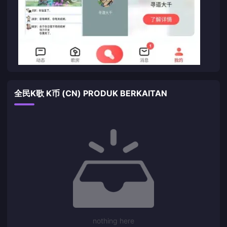
全民K歌 K币 (CN) PRODUK BERKAITAN
nothing here