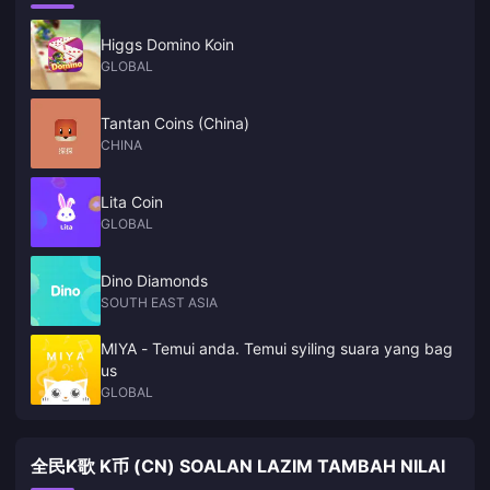
Higgs Domino Koin
GLOBAL
Tantan Coins (China)
CHINA
Lita Coin
GLOBAL
Dino Diamonds
SOUTH EAST ASIA
MIYA - Temui anda. Temui syiling suara yang bag
us
GLOBAL
全民K歌 K币 (CN) SOALAN LAZIM TAMBAH NILAI