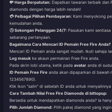
💸 Harga Berpatutan:
Dapatkan tawaran terbaik dan F
diamonds dengan harga lebih rendah!
💳 Pelbagai Pilihan Pembayaran:
Kami menyokong pel
kemudahan anda.
🕒 Sokongan Pelanggan 24/7:
Pasukan kami sentiasa
sebarang pertanyaan.
Bagaimana Cara Mencari ID Pemain Free Fire Anda?
Mencari ID Pemain anda sangat mudah. Ikuti sahaja l
Log masuk
ke akaun permainan Free Fire anda.
Pada skrin lobi utama, ketik pada
avatar
anda di sudut
ID Pemain Free Fire
anda akan dipaparkan di bawah n
1234567890).
Klik ikon "salin" di sebelah ID anda untuk menyalinn
Cara Tambah Nilai Free Fire Diamonds di bittopup:
Bersedia untuk mendapatkan diamonds anda? Ia hany
Pilih Jumlah Diamond:
Pilih pakej diamond yang ingin 