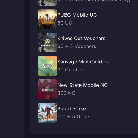
PUBG Mobile UC
60 UC
Knives Out Vouchers
60 + 5 Vouchers
Sausage Man Candies
30 Candies
New State Mobile NC
300 NC
Blood Strike
100 + 5 Golds