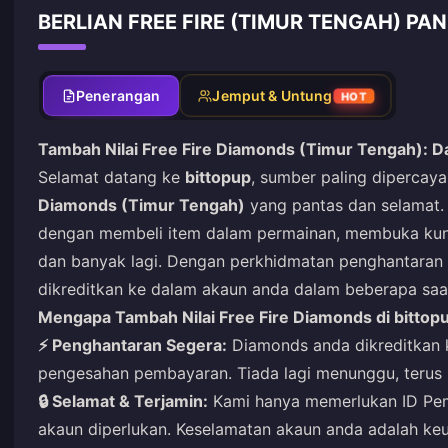
BERLIAN FREE FIRE (TIMUR TENGAH) PA
Penerangan
Jemput & Untung
HOT
Tambah Nilai Free Fire Diamonds (Timur Tengah): 
Selamat datang ke
bittopup
, sumber paling dipercay
Diamonds (Timur Tengah)
yang pantas dan selamat.
dengan membeli item dalam permainan, membuka kunci
dan banyak lagi. Dengan perkhidmatan penghantaran
dikreditkan ke dalam akaun anda dalam beberapa saat
Mengapa Tambah Nilai Free Fire Diamonds di bittop
⚡ Penghantaran Segera:
Diamonds anda dikreditkan 
pengesahan pembayaran. Tiada lagi menunggu, terus 
🔒 Selamat & Terjamin:
Kami hanya memerlukan ID Pema
akaun diperlukan. Keselamatan akaun anda adalah ke