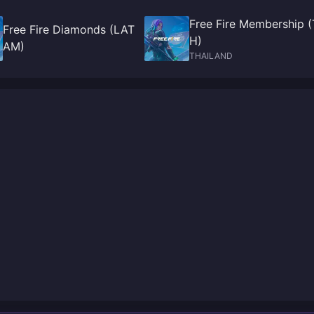
Free Fire Membership (
Free Fire Diamonds (LAT
H)
AM)
THAILAND