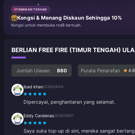
TAWARAN TERHAD
Kongsi & Menang Diskaun Sehingga 10%
Kongsi untuk membuka roda bertuah.
BERLIAN FREE FIRE (TIMUR TENGAH) U
Jumlah Ulasan:
860
Purata Penarafan
4.6
ibad khan
2026/08/04
Dipercayai, penghantaran yang selamat.
Eddy Cardenas
2026/08/01
Saya suka top-up di sini, mereka sangat bertan