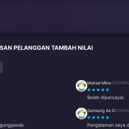
LASAN PELANGGAN TAMBAH NILAI
Muksal Mina
2026/08/0
Boleh dipercayai.
Samsung As G
2026/08
ggungjawab.
Pengalaman saya di