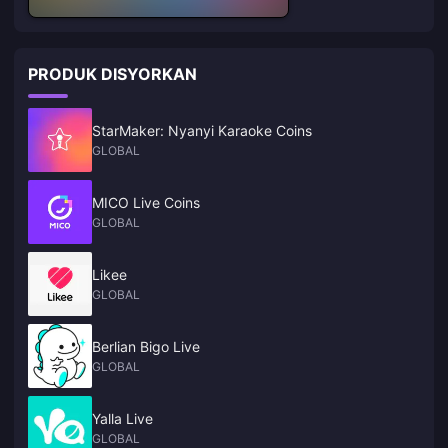
PRODUK DISYORKAN
StarMaker: Nyanyi Karaoke Coins
GLOBAL
MICO Live Coins
GLOBAL
Likee
GLOBAL
Berlian Bigo Live
GLOBAL
Yalla Live
GLOBAL