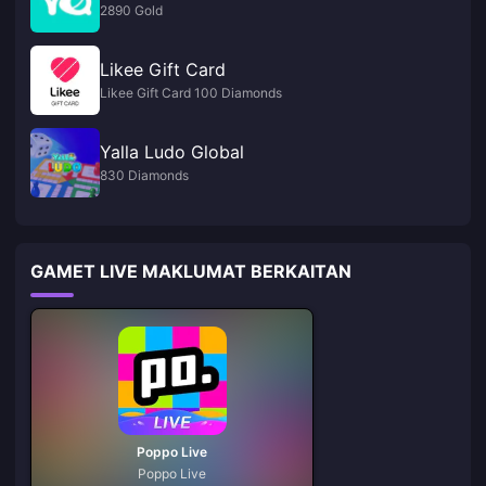
2890 Gold
Likee Gift Card
Likee Gift Card 100 Diamonds
Yalla Ludo Global
830 Diamonds
GAMET LIVE MAKLUMAT BERKAITAN
Poppo Live
Poppo Live