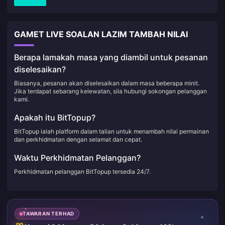
GAMET LIVE SOALAN LAZIM TAMBAH NILAI
Berapa lamakah masa yang diambil untuk pesanan
diselesaikan?
Biasanya, pesanan akan diselesaikan dalam masa beberapa minit.
Jika terdapat sebarang kelewatan, sila hubungi sokongan pelanggan
kami.
Apakah itu BitTopup?
BitTopup ialah platform dalam talian untuk menambah nilai permainan
dan perkhidmatan dengan selamat dan cepat.
Waktu Perkhidmatan Pelanggan?
Perkhidmatan pelanggan BitTopup tersedia 24/7.
TAWARAN TERHAD