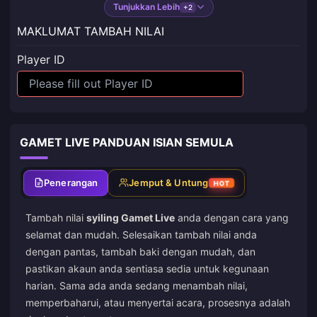
Tunjukkan Lebih
+2
MAKLUMAT TAMBAH NILAI
Player ID
GAMET LIVE PANDUAN ISIAN SEMULA
Penerangan
Jemput & Untung
HOT
Tambah nilai
syiling Gamet Live
anda dengan cara yang
selamat dan mudah. Selesaikan tambah nilai anda
dengan pantas, tambah baki dengan mudah, dan
pastikan akaun anda sentiasa sedia untuk kegunaan
harian. Sama ada anda sedang menambah nilai,
memperbaharui, atau menyertai acara, prosesnya adalah