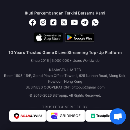
Ikuti Perkembangan Terkini Bersama Kami
10 Years Trusted Game & Live Streaming Top-Up Platform
Since 2016 | 5,000,000+ Users Worldwide
KAMAGEN LIMITED
Room 1508, 15/F, Grand Plaza Office Tower II, 625 Nathan Road, Mong Kok,
Kowloon, Hong Kong
BUSINESS COOPERATION: ibittopup@gmail.com
© 2016-2026 BitTopup. All Rights Reserved.
TRUSTED & VERIFIED BY