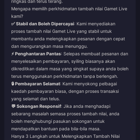
ringkas dan terus terang.
Mengapa memilih perkhidmatan tambah nilai Gamet Live
kami?
✅ Stabil dan Boleh Dipercayai
: Kami menyediakan
proses tambah nilai Gamet Live yang stabil untuk
membantu anda melengkapkan pesanan dengan cepat
dan mengurangkan masa menunggu.
⚡ Penghantaran Pantas
: Selepas membuat pesanan dan
menyelesaikan pembayaran, syiling biasanya akan
dikreditkan dalam masa yang singkat supaya anda boleh
terus menggunakan perkhidmatan tanpa berlengah.
🔒 Pembayaran Selamat
: Kami menyokong pelbagai
kaedah pembayaran biasa, dengan proses transaksi
yang selamat dan telus.
💬 Sokongan Responsif
: Jika anda menghadapi
sebarang masalah semasa proses tambah nilai, anda
boleh menghubungi pasukan sokongan untuk
mendapatkan bantuan pada bila-bila masa.
Hanya 3 Langkah untuk Melengkapkan Tambah Nilai