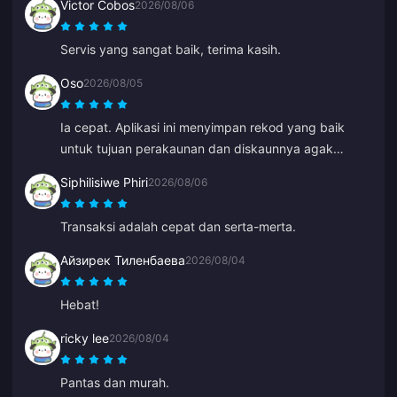
Victor Cobos
2026/08/06
Servis yang sangat baik, terima kasih.
Oso
2026/08/05
Ia cepat. Aplikasi ini menyimpan rekod yang baik
untuk tujuan perakaunan dan diskaunnya agak
kompetitif.
Siphilisiwe Phiri
2026/08/06
Transaksi adalah cepat dan serta-merta.
Айзирек Тиленбаева
2026/08/04
Hebat!
ricky lee
2026/08/04
Pantas dan murah.