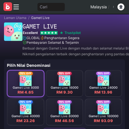
Cari
Malaysia
/
Laman Utama
/
Gamet Live
GAMET LIVE
Excellent
Trustpilot
GLOBAL
Penghantaran Segera
Pembayaran Selamat & Terjamin
Berbual dengan Gamet Live dengan mudah dan selamat melalui B
Nikmati pengalaman terbaik dengan penghantaran yang pantas d
dipercayai. Sertai kami sekarang untuk tawaran eksklusif dan dis
Pilih Nilai Denominasi
✨
70% OFF
70% OFF
70% OFF
Gamet Live 8000
Gamet Live 16000
Gamet Live 24000
RM 4.65
RM 9.30
RM 13.96
70% OFF
70% OFF
70% OFF
Gamet Live 40000
Gamet Live 80000
Gamet Live 160000
RM 23.26
RM 46.56
RM 93.09