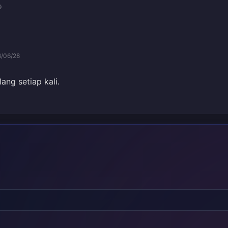
9
/06/28
ng setiap kali.