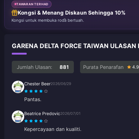
TAWARAN TERHAD
Kongsi & Menang Diskaun Sehingga 10%
Kongsi untuk membuka roda bertuah.
GARENA DELTA FORCE TAIWAN ULASAN 
Jumlah Ulasan:
881
Purata Penarafan
4.9
Chester Beer
2026/06/29
Pantas.
Beatrice Predovic
2026/07/01
Kepercayaan dan kualiti.