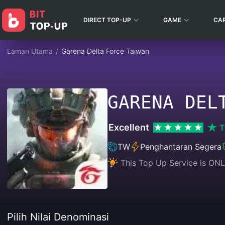
DIRECT TOP-UP
GAME
CA
Laman Utama
/
Garena Delta Force Taiwan
GARENA DEL
Excellent
T
TW
Penghantaran Segera
This Top Up Service is ONL
Pilih Nilai Denominasi