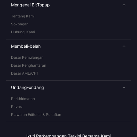
Mengenai BitTopup
Tentang Kami
Sokongan
Hubungi Kami
Membeli-belah
Dasar Pemulangan
Dasar Penghantaran
Dasar AML/CFT
Undang-undang
Perkhidmatan
Privasi
Piawaian Editorial & Penafian
Ikuti Perkembangan Terkini Bersama Kami