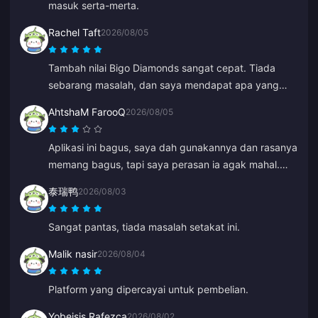
masuk serta-merta.
Rachel Taft
2026/08/05
Tambah nilai Bigo Diamonds sangat cepat. Tiada
sebarang masalah, dan saya mendapat apa yang
saya mahukan.
AhtshaM FarooQ
2026/08/05
Aplikasi ini bagus, saya dah gunakannya dan rasanya
memang bagus, tapi saya perasan ia agak mahal.
Bagaimanapun ia tetap bagus, anda patut berikan
泰瑞鸭
2026/08/03
beberapa tawaran yang menarik.
Sangat pantas, tiada masalah setakat ini.
Malik nasir
2026/08/04
Platform yang dipercayai untuk pembelian.
Yobeisis Rafezca
2026/08/02