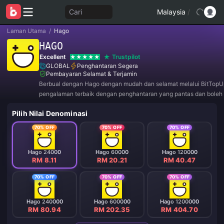
Cari
Malaysia
/
Laman Utama
/
Hago
HAGO
Excellent
Trustpilot
GLOBAL
Penghantaran Segera
Pembayaran Selamat & Terjamin
Berbual dengan Hago dengan mudah dan selamat melalui BitTopU
pengalaman terbaik dengan penghantaran yang pantas dan boleh 
Sertai kami sekarang untuk tawaran eksklusif dan diskaun hebat!
Pilih Nilai Denominasi
70% OFF
70% OFF
70% OFF
Hago 24000
Hago 60000
Hago 120000
RM 8.11
RM 20.21
RM 40.47
70% OFF
70% OFF
70% OFF
Hago 240000
Hago 600000
Hago 1200000
RM 80.94
RM 202.35
RM 404.70