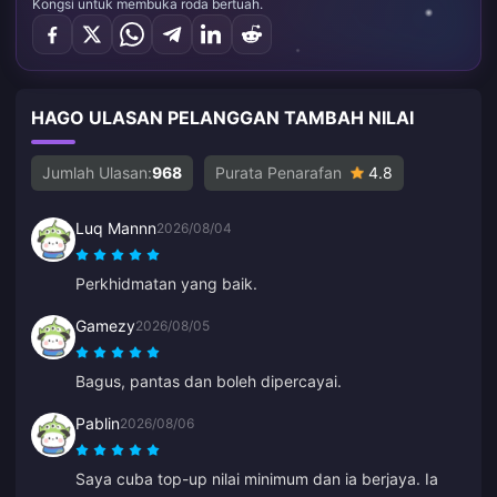
Kongsi untuk membuka roda bertuah.
HAGO ULASAN PELANGGAN TAMBAH NILAI
Jumlah Ulasan:
968
Purata Penarafan
4.8
Luq Mannn
2026/08/04
Perkhidmatan yang baik.
Gamezy
2026/08/05
Bagus, pantas dan boleh dipercayai.
Pablin
2026/08/06
Saya cuba top-up nilai minimum dan ia berjaya. Ia