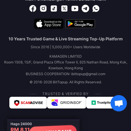
10 Years Trusted Game & Live Streaming Top-Up Platform
Since 2016 | 5,000,000+ Users Worldwide
KAMAGEN LIMITED
Room 1508, 15/F, Grand Plaza Office Tower II, 625 Nathan Road, Mong Kok,
Kowloon, Hong Kong
BUSINESS COOPERATION: ibittopup@gmail.com
© 2016-2026 BitTopup. All Rights Reserved.
TRUSTED & VERIFIED BY
Hago 24000
RM 8.11