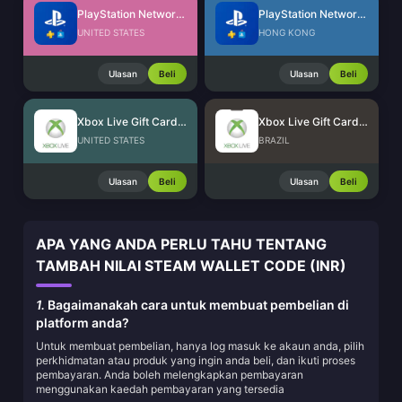
PlayStation Network Card (US)
PlayStation Network Card (HK)
UNITED STATES
HONG KONG
Ulasan
Beli
Ulasan
Beli
Xbox Live Gift Card (US)
Xbox Live Gift Card (BR)
UNITED STATES
BRAZIL
Ulasan
Beli
Ulasan
Beli
APA YANG ANDA PERLU TAHU TENTANG
TAMBAH NILAI STEAM WALLET CODE (INR)
1.
Bagaimanakah cara untuk membuat pembelian di
platform anda?
Untuk membuat pembelian, hanya log masuk ke akaun anda, pilih
perkhidmatan atau produk yang ingin anda beli, dan ikuti proses
pembayaran. Anda boleh melengkapkan pembayaran
menggunakan kaedah pembayaran yang tersedia