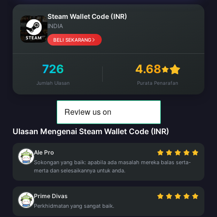
Steam Wallet Code (INR)
INDIA
BELI SEKARANG
726
4.68
Jumlah Ulasan
Purata Penarafan
Ulasan Mengenai Steam Wallet Code (INR)
Ale Pro
Sokongan yang baik: apabila ada masalah mereka balas serta-
merta dan selesaikannya untuk anda.
Prime Divas
Perkhidmatan yang sangat baik.