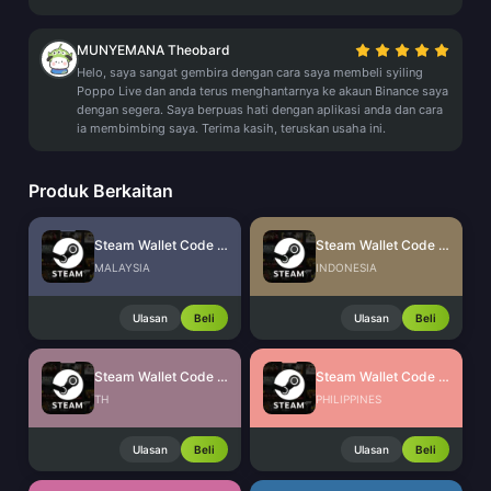
MUNYEMANA Theobard
Helo, saya sangat gembira dengan cara saya membeli syiling
Poppo Live dan anda terus menghantarnya ke akaun Binance saya
dengan segera. Saya berpuas hati dengan aplikasi anda dan cara
ia membimbing saya. Terima kasih, teruskan usaha ini.
Produk Berkaitan
Steam Wallet Code (MYR)
Steam Wallet Code (IDR)
MALAYSIA
INDONESIA
Ulasan
Beli
Ulasan
Beli
Steam Wallet Code (THB)
Steam Wallet Code (PHP)
TH
PHILIPPINES
Ulasan
Beli
Ulasan
Beli