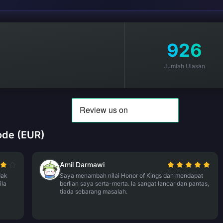
926
Jumlah Ulasan
ode (EUR)
Amil Darmawi
dak
Saya menambah nilai Honor of Kings dan mendapat
ila
berlian saya serta-merta. Ia sangat lancar dan pantas,
tiada sebarang masalah.