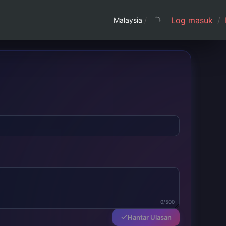
Log masuk
/
Malaysia
/
0/500
Hantar Ulasan