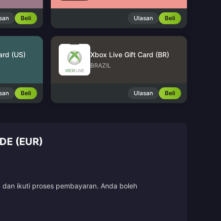
san
Beli
Ulasan
Beli
ard (US)
Xbox Live Gift Card (BR)
BRAZIL
san
Beli
Ulasan
Beli
DE (EUR)
, dan ikuti proses pembayaran. Anda boleh