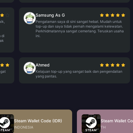
Samsung As G
ik,
Pengalaman saya di sini sangat hebat. Mudah untuk
top-up dan saya tidak pernah mengalami kelewatan.
Perkhidmatannya sangat cemerlang. Teruskan usaha
 di
ini.
yak
Ahmed
ngat
Kelajuan top-up yang sangat baik dan pengendalian
yang pantas.
Steam Wallet Code (IDR)
Steam Wallet Co
INDONESIA
TH