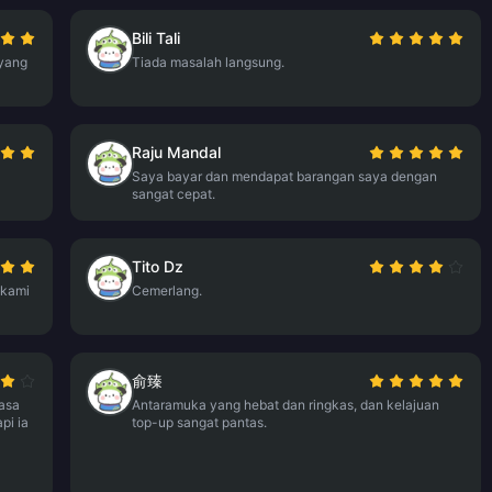
Bili Tali
 yang
Tiada masalah langsung.
Raju Mandal
Saya bayar dan mendapat barangan saya dengan
sangat cepat.
Tito Dz
 kami
Cemerlang.
俞臻
asa
Antaramuka yang hebat dan ringkas, dan kelajuan
pi ia
top-up sangat pantas.