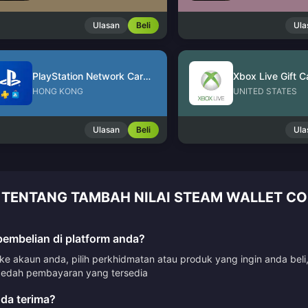
Ulasan
Beli
Ula
PlayStation Network Card (HK)
Xbox Live Gift C
HONG KONG
UNITED STATES
Ulasan
Beli
Ula
 TENTANG TAMBAH NILAI STEAM WALLET CO
mbelian di platform anda?
 akaun anda, pilih perkhidmatan atau produk yang ingin anda beli
dah pembayaran yang tersedia
da terima?