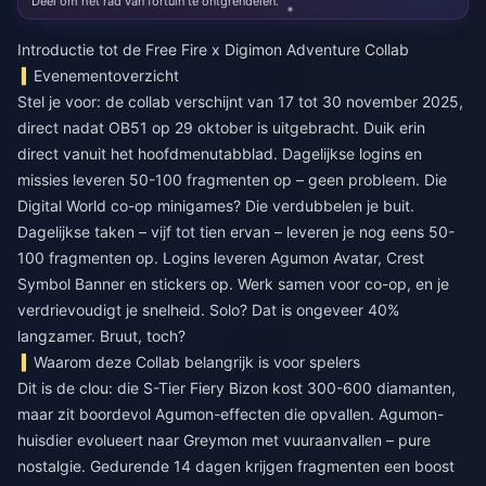
Deel om het rad van fortuin te ontgrendelen.
Introductie tot de Free Fire x Digimon Adventure Collab
Evenementoverzicht
Stel je voor: de collab verschijnt van 17 tot 30 november 2025,
direct nadat OB51 op 29 oktober is uitgebracht. Duik erin
direct vanuit het hoofdmenutabblad. Dagelijkse logins en
missies leveren 50-100 fragmenten op – geen probleem. Die
Digital World co-op minigames? Die verdubbelen je buit.
Dagelijkse taken – vijf tot tien ervan – leveren je nog eens 50-
100 fragmenten op. Logins leveren Agumon Avatar, Crest
Symbol Banner en stickers op. Werk samen voor co-op, en je
verdrievoudigt je snelheid. Solo? Dat is ongeveer 40%
langzamer. Bruut, toch?
Waarom deze Collab belangrijk is voor spelers
Dit is de clou: die S-Tier Fiery Bizon kost 300-600 diamanten,
maar zit boordevol Agumon-effecten die opvallen. Agumon-
huisdier evolueert naar Greymon met vuuraanvallen – pure
nostalgie. Gedurende 14 dagen krijgen fragmenten een boost