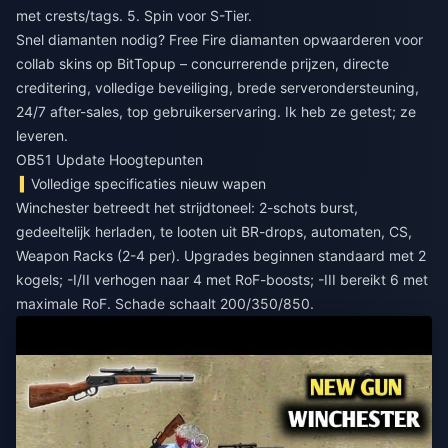
met crests/tags. 5. Spin voor S-Tier.
Snel diamanten nodig?
Free Fire diamanten opwaarderen voor
collab skins
op BitTopup – concurrerende prijzen, directe
creditering, volledige beveiliging, brede serverondersteuning,
24/7 after-sales, top gebruikerservaring. Ik heb ze getest; ze
leveren.
OB51 Update Hoogtepunten
Volledige specificaties nieuw wapen
Winchester betreedt het strijdtoneel: 2-schots burst,
gedeeltelijk herladen, te looten uit BR-drops, automaten, CS,
Weapon Racks (2-4 per). Upgrades beginnen standaard met 2
kogels; -I/II verhogen naar 4 met RoF-boosts; -III bereikt 6 met
maximale RoF. Schade schaalt 200/350/850.