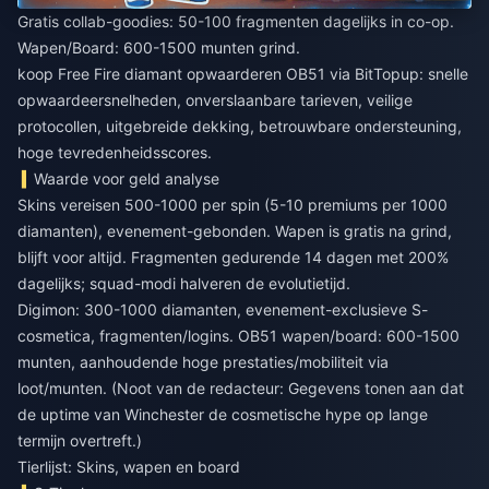
Gratis collab-goodies: 50-100 fragmenten dagelijks in co-op.
Wapen/Board: 600-1500 munten grind.
koop Free Fire diamant opwaarderen OB51
via BitTopup: snelle
opwaardeersnelheden, onverslaanbare tarieven, veilige
protocollen, uitgebreide dekking, betrouwbare ondersteuning,
hoge tevredenheidsscores.
Waarde voor geld analyse
Skins vereisen 500-1000 per spin (5-10 premiums per 1000
diamanten), evenement-gebonden. Wapen is gratis na grind,
blijft voor altijd. Fragmenten gedurende 14 dagen met 200%
dagelijks; squad-modi halveren de evolutietijd.
Digimon: 300-1000 diamanten, evenement-exclusieve S-
cosmetica, fragmenten/logins. OB51 wapen/board: 600-1500
munten, aanhoudende hoge prestaties/mobiliteit via
loot/munten. (Noot van de redacteur: Gegevens tonen aan dat
de uptime van Winchester de cosmetische hype op lange
termijn overtreft.)
Tierlijst: Skins, wapen en board