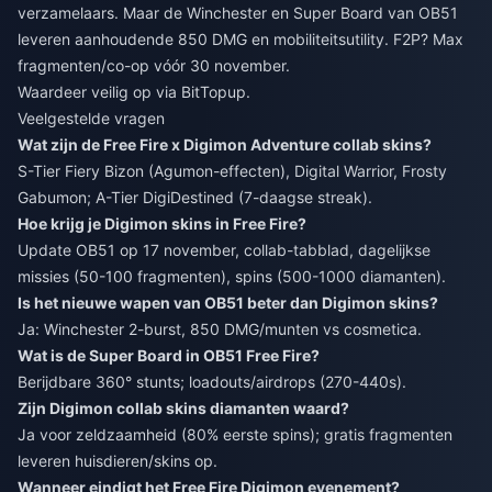
verzamelaars. Maar de Winchester en Super Board van OB51
leveren aanhoudende 850 DMG en mobiliteitsutility. F2P? Max
fragmenten/co-op vóór 30 november.
Waardeer veilig op via BitTopup.
Veelgestelde vragen
Wat zijn de Free Fire x Digimon Adventure collab skins?
S-Tier Fiery Bizon (Agumon-effecten), Digital Warrior, Frosty
Gabumon; A-Tier DigiDestined (7-daagse streak).
Hoe krijg je Digimon skins in Free Fire?
Update OB51 op 17 november, collab-tabblad, dagelijkse
missies (50-100 fragmenten), spins (500-1000 diamanten).
Is het nieuwe wapen van OB51 beter dan Digimon skins?
Ja: Winchester 2-burst, 850 DMG/munten vs cosmetica.
Wat is de Super Board in OB51 Free Fire?
Berijdbare 360° stunts; loadouts/airdrops (270-440s).
Zijn Digimon collab skins diamanten waard?
Ja voor zeldzaamheid (80% eerste spins); gratis fragmenten
leveren huisdieren/skins op.
Wanneer eindigt het Free Fire Digimon evenement?