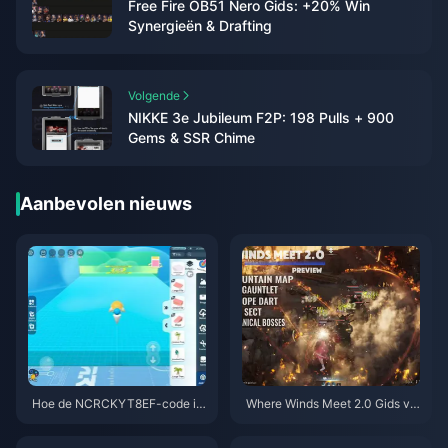
Free Fire OB51 Nero Gids: +20% Win
Synergieën & Drafting
Volgende
NIKKE 3e Jubileum F2P: 198 Pulls + 900
Gems & SSR Chime
Aanbevolen nieuws
Hoe de NCRCKYT8EF-code in
Where Winds Meet 2.0 Gids vo
te wisselen voor gratis Eggy C
or Verborgen Berg | Juli 2026
oins (aug 2026)