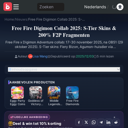
Zoeken
Nederlands
/
Home
/
Nieuws
/
Free Fire Digimon Collab 2025: S-Tier Skins & 200% F2P Fragmenten
Free Fire Digimon Collab 2025: S-Tier Skins &
200% F2P Fragmenten
Free Fire x Digimon Adventure collab: 17-30 november 2025, na OB51 (29
oktober 2025). S-Tier skins: Fiery Bizon, Agumon-huisdier via
fragmenten/diamanten. OB51: Winchester (2-schots burst, 850 DMG-
upgrades), Super Board stunts. Gratis fragmenten max F2P; munten
Auteur:
Lisa Wang
Gepubliceerd op:
2025/12/03
5 min lezen
verdienen wapen/board.
Inhoudsopgave
AANBEVOLEN PRODUCTEN
Eggy Party
Goddess of
Mobile
Free Fire
Eggy Coins
Victory
Legends
Diamonds
NIKKE
Bang Bang
TIJDELIJKE AANBIEDING
Deel & win tot 10% korting