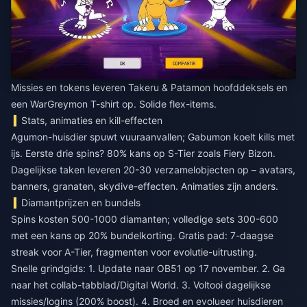
Missies en tokens leveren Takeru & Patamon hoofddeksels en
een WarGreymon T-shirt op. Solide flex-items.
Stats, animaties en kill-effecten
Agumon-huisdier spuwt vuuraanvallen; Gabumon koelt kills met
ijs. Eerste drie spins? 80% kans op S-Tier zoals Fiery Bizon.
Dagelijkse taken leveren 20-30 verzamelobjecten op – avatars,
banners, granaten, skydive-effecten. Animaties zijn anders.
Diamantprijzen en bundels
Spins kosten 500-1000 diamanten; volledige sets 300-600
met een kans op 20% bundelkorting. Gratis pad: 7-daagse
streak voor A-Tier, fragmenten voor evolutie-uitrusting.
Snelle grindgids: 1. Update naar OB51 op 17 november. 2. Ga
naar het collab-tabblad/Digital World. 3. Voltooi dagelijkse
missies/logins (200% boost). 4. Broed en evolueer huisdieren