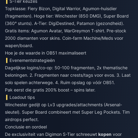
S-Tier keuzes
Topklasse: Fiery Bizon, Digital Warrior, Agumon-huisdier
(fragmenten). Hoge tier: Winchester (850 DMG), Super Board
(360° stunts). A-Tier: DigiDestined, Patamon (gezondheid).
Gratis items: Agumon Avatar, WarGreymon T-shirt. Pre-stock
2000 diamanten voor skins. Coin-farm Machine/Meds voor
wapen/board.
Hoe je de waarde in OB51 maximaliseert
Evenementstrategieën
Dagelijkse logins/co-op: 50-100 fragmenten, 2x thematische
beloningen. 2. Fragmenten naar crests/tags voor evos. 3. Laat
solo spelen achterwege. 4. Ruim opslag op vóór OB51.
Pak eerst die gratis 200% boost – spins later.
Loadout tips
Winchester gedijt op Lv3 upgrades/attachments (Arsenal-
sleutel). Super Board combineert met Super Leg Pockets. Tim
airdrops perfect.
Conclusie en oordeel
De exclusiviteit van Digimon S-Tier schreeuwt
kopen
voor