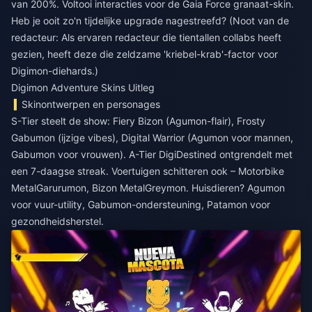
van 200%. Voltooi interacties voor de Gaia Force granaat-skin.
Heb je ooit zo'n tijdelijke upgrade nagestreefd? (Noot van de
redacteur: Als ervaren redacteur die tientallen collabs heeft
gezien, heeft deze die zeldzame 'kriebel-krab'-factor voor
Digimon-diehards.)
Digimon Adventure Skins Uitleg
Skinontwerpen en personages
S-Tier steelt de show: Fiery Bizon (Agumon-flair), Frosty
Gabumon (ijzige vibes), Digital Warrior (Agumon voor mannen,
Gabumon voor vrouwen). A-Tier DigiDestined ontgrendelt met
een 7-daagse streak. Voertuigen schitteren ook – Motorbike
MetalGarurumon, Bizon MetalGreymon. Huisdieren? Agumon
voor vuur-utility, Gabumon-ondersteuning, Patamon voor
gezondheidsherstel.