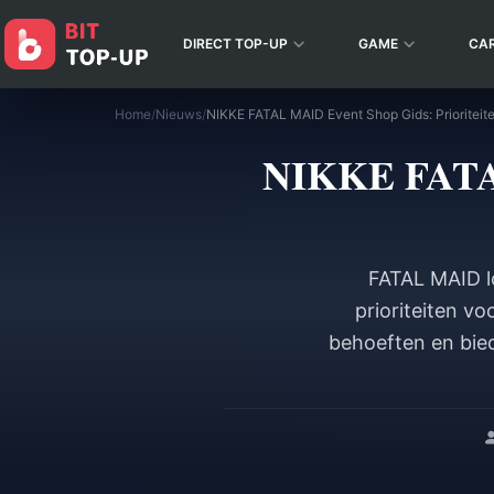
DIRECT TOP-UP
GAME
CA
Home
/
Nieuws
/
NIKKE FATAL 
FATAL MAID lo
prioriteiten v
behoeften en bie