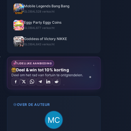
Mobile Legends Bang Bang
GLOBAL
528 verkocht
Eggy Party Eggy Coins
GLOBAL
677 verkocht
Goddess of Victory NIKKE
GLOBAL
643 verkocht
÷
TIJDELIJKE AANBIEDING
Deel & win tot 10% korting
Deel om het rad van fortuin te ontgrendelen.
OVER DE AUTEUR