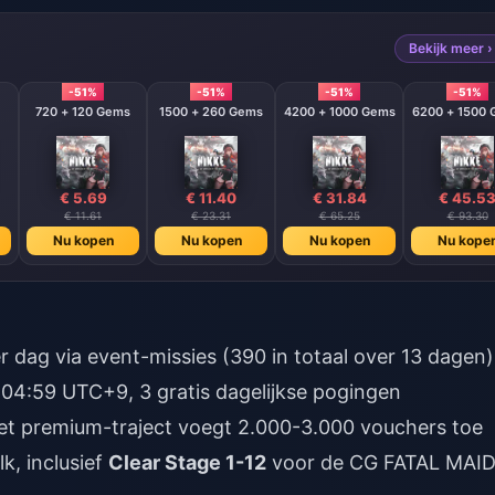
Bekijk meer ›
-51%
-51%
-51%
-51%
720 + 120 Gems
1500 + 260 Gems
4200 + 1000 Gems
6200 + 1500
€ 5.69
€ 11.40
€ 31.84
€ 45.5
€ 11.61
€ 23.31
€ 65.25
€ 93.30
Nu kopen
Nu kopen
Nu kopen
Nu kope
k, inclusief
Clear Stage 1-12
voor de CG FATAL MAI