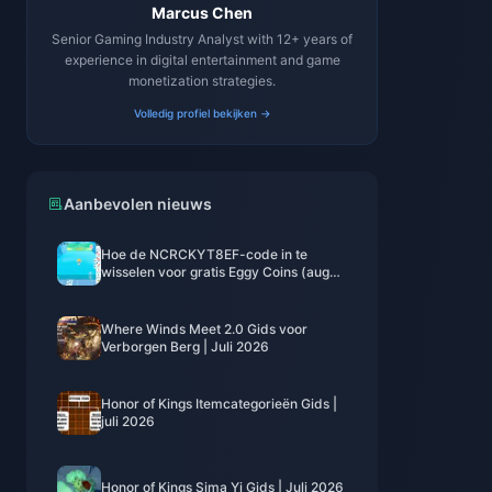
Marcus Chen
Senior Gaming Industry Analyst with 12+ years of
experience in digital entertainment and game
monetization strategies.
Volledig profiel bekijken →
Aanbevolen nieuws
Hoe de NCRCKYT8EF-code in te
wisselen voor gratis Eggy Coins (aug
2026)
Where Winds Meet 2.0 Gids voor
Verborgen Berg | Juli 2026
Honor of Kings Itemcategorieën Gids |
juli 2026
Honor of Kings Sima Yi Gids | Juli 2026