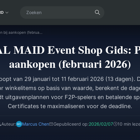
RD
NIKKE FATAL MAID Event Shop Gids: Prioriteiten bij aankopen (februari 2026)
MAID Event Shop Gids: Pri
aankopen (februari 2026)
opt van 29 januari tot 11 februari 2026 (13 dagen). D
oor winkelitems op basis van waarde, berekent de dage
dt uitgavenplannen voor F2P-spelers en betalende sp
Certificates te maximaliseren voor de deadline.
Auteur:
Marcus Chen
Gepubliceerd op:
2026/02/07
10 min lez