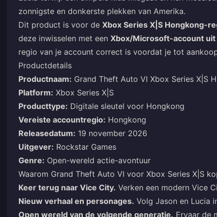
zonnigste en donkerste plekken van Amerika.
Dit product is voor de
Xbox Series X|S Hongkong-re
deze inwisselen met een
Xbox/Microsoft-account uit
regio van je account correct is voordat je tot aankoo
Productdetails
Productnaam:
Grand Theft Auto VI Xbox Series X|S 
Platform:
Xbox Series X|S
Producttype:
Digitale sleutel voor Hongkong
Vereiste accountregio:
Hongkong
Releasedatum:
19 november 2026
Uitgever:
Rockstar Games
Genre:
Open-wereld actie-avontuur
Waarom Grand Theft Auto VI voor Xbox Series X|S k
Keer terug naar Vice City.
Verken een modern Vice Cit
Nieuw verhaal en personages.
Volg Jason en Lucia i
Open wereld van de volgende generatie.
Ervaar de 