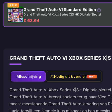
SALE
Grand Theft Auto VI Standard Edition
Grand Theft Auto VI Xbox Series X|S HK Digitale Sleutel
€ 63.64
GRAND THEFT AUTO VI XBOX SERIES X|
Beschrijving
Nodig uit & verdien
HOT
Grand Theft Auto VI Xbox Series X|S - Digitale sleut
Grand Theft Auto VI brengt spelers terug naar Vice Ci
meest meeslepende Grand Theft Auto-ervaring van Ro
Lucia terwijl een simpele klus misgaat en hen meesleu