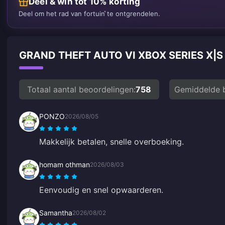
Deel & win tot 10% korting
Deel om het rad van fortuin te ontgrendelen.
GRAND THEFT AUTO VI XBOX SERIES X|
Totaal aantal beoordelingen:
758
Gemiddelde 
PONZO
2026/08/05
Makkelijk betalen, snelle overboeking.
homam othman
2026/08/03
Eenvoudig en snel opwaarderen.
Samantha
2026/08/02