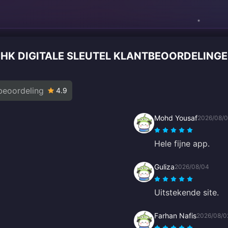
S HK DIGITALE SLEUTEL KLANTBEOORDELIN
beoordeling
4.9
Mohd Yousaf
2026/08/
Hele fijne app.
Guliza
2026/08/04
Uitstekende site.
Farhan Nafis
2026/08/0