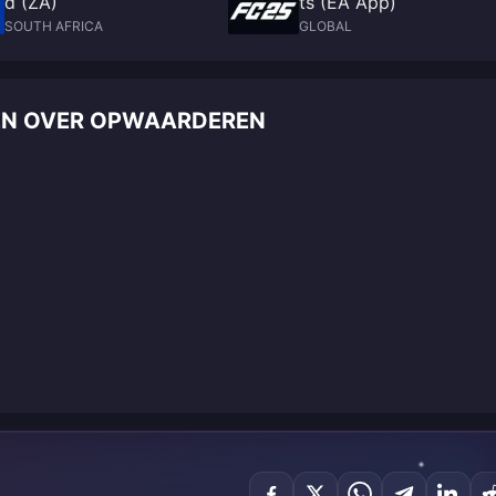
d (ZA)
ts (EA App)
SOUTH AFRICA
GLOBAL
AGEN OVER OPWAARDEREN