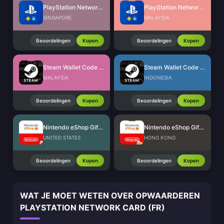
PlayStation Network Card (SG)
PlayStation Network Card (MY)
SINGAPORE
MALAYSIA
Beoordelingen
Kopen
Beoordelingen
Kopen
Steam Wallet Code (MYR)
Steam Wallet Code (IDR)
MALAYSIA
INDONESIA
Beoordelingen
Kopen
Beoordelingen
Kopen
Nintendo eShop Gift Card (US)
Nintendo eShop Gift Card (HK)
UNITED STATES
HONG KONG
Beoordelingen
Kopen
Beoordelingen
Kopen
WAT JE MOET WETEN OVER OPWAARDEREN
PLAYSTATION NETWORK CARD (FR)