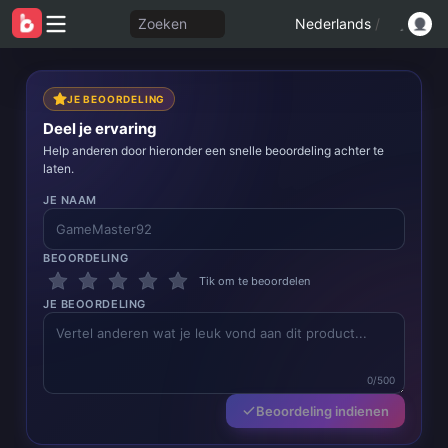
Zoeken
Nederlands
/
JE BEOORDELING
Deel je ervaring
Help anderen door hieronder een snelle beoordeling achter te
laten.
JE NAAM
BEOORDELING
Tik om te beoordelen
JE BEOORDELING
0/500
Beoordeling indienen