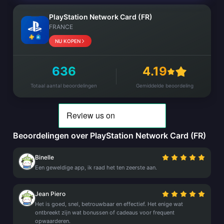
PlayStation Network Card (FR)
FRANCE
NU KOPEN
636
4.19
Totaal aantal beoordelingen
Gemiddelde beoordeling
Beoordelingen over PlayStation Network Card (FR)
Binelle
Een geweldige app, ik raad het ten zeerste aan.
Jean Piero
Het is goed, snel, betrouwbaar en effectief. Het enige wat
ontbreekt zijn wat bonussen of cadeaus voor frequent
opwaarderen.