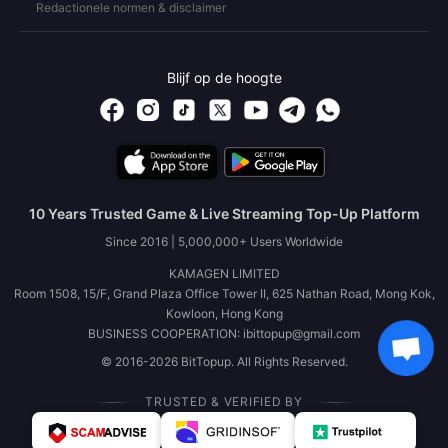
Redactionele normen & disclaimer
Blijf op de hoogte
10 Years Trusted Game & Live Streaming Top-Up Platform
Since 2016 | 5,000,000+ Users Worldwide
KAMAGEN LIMITED
Room 1508, 15/F, Grand Plaza Office Tower II, 625 Nathan Road, Mong Kok,
Kowloon, Hong Kong
BUSINESS COOPERATION: ibittopup@gmail.com
© 2016-2026 BitTopup. All Rights Reserved.
TRUSTED & VERIFIED BY