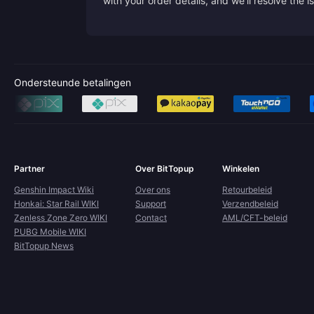
with your order details, and we'll resolve the 
Ondersteunde betalingen
Partner
Over BitTopup
Winkelen
Genshin Impact Wiki
Over ons
Retourbeleid
Honkai: Star Rail WIKI
Support
Verzendbeleid
Zenless Zone Zero WIKI
Contact
AML/CFT-beleid
PUBG Mobile WIKI
BitTopup News