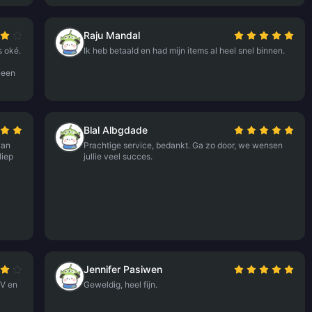
Raju Mandal
s oké.
Ik heb betaald en had mijn items al heel snel binnen.
Geen
Blal Albgdade
van
Prachtige service, bedankt. Ga zo door, we wensen
liep
jullie veel succes.
Jennifer Pasiwen
 V en
Geweldig, heel fijn.