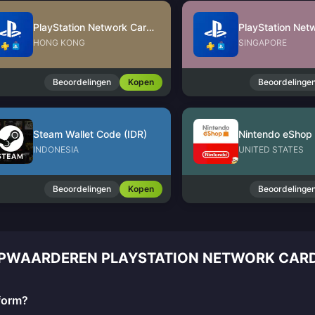
PlayStation Network Card (HK)
HONG KONG
SINGAPORE
Beoordelingen
Kopen
Beoordelinge
Steam Wallet Code (IDR)
INDONESIA
UNITED STATES
Beoordelingen
Kopen
Beoordelinge
OPWAARDEREN PLAYSTATION NETWORK CARD
tform?