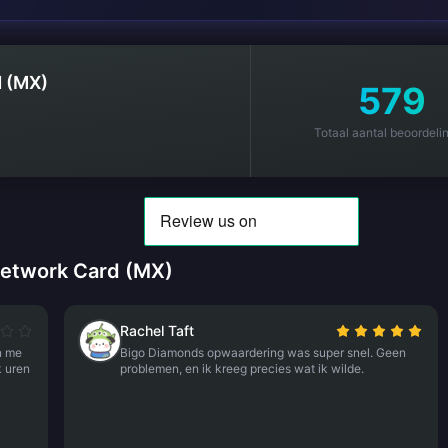
d (MX)
579
Totaal aantal beoordeli
Network Card (MX)
Rachel Taft
n me
Bigo Diamonds opwaardering was super snel. Geen
k uren
problemen, en ik kreeg precies wat ik wilde.