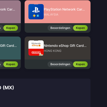
PlayStation Network Card (SG)
PlayStation Network Card (MY)
MALAYSIA
n
Kopen
Beoordelingen
Kopen
Nintendo eShop Gift Card (US)
Nintendo eShop Gift Card (HK)
HONG KONG
n
Kopen
Beoordelingen
Kopen
 (MX)