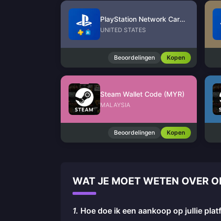
PlayStation Network Card (US)
UNITED STATES
Beoordelingen
Kopen
Steam Wallet Code (MYR)
MALAYSIA
Beoordelingen
Kopen
WAT JE MOET WETEN OVER 
1.
Hoe doe ik een aankoop op jullie pla