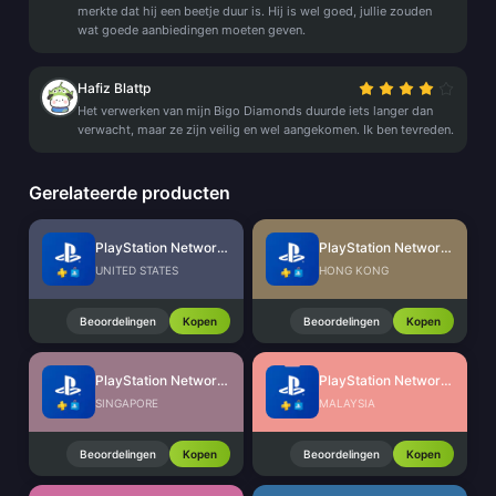
merkte dat hij een beetje duur is. Hij is wel goed, jullie zouden
wat goede aanbiedingen moeten geven.
Hafiz Blattp
Het verwerken van mijn Bigo Diamonds duurde iets langer dan
verwacht, maar ze zijn veilig en wel aangekomen. Ik ben tevreden.
Gerelateerde producten
PlayStation Network Card (US)
PlayStation Network Card (HK)
UNITED STATES
HONG KONG
Beoordelingen
Kopen
Beoordelingen
Kopen
PlayStation Network Card (SG)
PlayStation Network Card (MY)
SINGAPORE
MALAYSIA
Beoordelingen
Kopen
Beoordelingen
Kopen