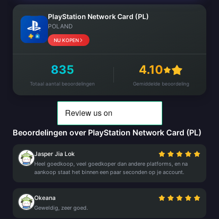
PlayStation Network Card (PL)
POLAND
NU KOPEN
835
4.10
Totaal aantal beoordelingen
Gemiddelde beoordeling
Beoordelingen over PlayStation Network Card (PL)
Jasper Jia Lok
Heel goedkoop, veel goedkoper dan andere platforms, en na
aankoop staat het binnen een paar seconden op je account.
Okeana
Geweldig, zeer goed.