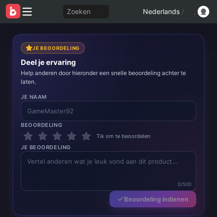
Zoeken
Nederlands
/
JE BEOORDELING
Deel je ervaring
Help anderen door hieronder een snelle beoordeling achter te
laten.
JE NAAM
BEOORDELING
Tik om te beoordelen
JE BEOORDELING
0/500
Beoordeling indienen