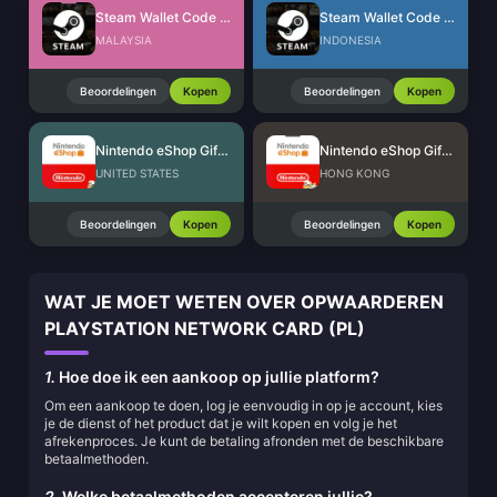
Steam Wallet Code (MYR)
Steam Wallet Code (IDR)
MALAYSIA
INDONESIA
Beoordelingen
Kopen
Beoordelingen
Kopen
Nintendo eShop Gift Card (US)
Nintendo eShop Gift Card (HK)
UNITED STATES
HONG KONG
Beoordelingen
Kopen
Beoordelingen
Kopen
WAT JE MOET WETEN OVER OPWAARDEREN
PLAYSTATION NETWORK CARD (PL)
1.
Hoe doe ik een aankoop op jullie platform?
Om een aankoop te doen, log je eenvoudig in op je account, kies
je de dienst of het product dat je wilt kopen en volg je het
afrekenproces. Je kunt de betaling afronden met de beschikbare
betaalmethoden.
2.
Welke betaalmethoden accepteren jullie?