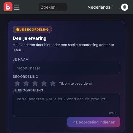
Zoeken
Nederlands
/
JE BEOORDELING
Deel je ervaring
Help anderen door hieronder een snelle beoordeling achter te
laten.
JE NAAM
BEOORDELING
Tik om te beoordelen
JE BEOORDELING
0/500
Beoordeling indienen