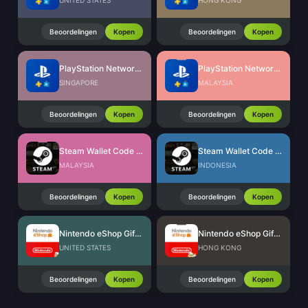
UNITED STATES
HONG KONG
Beoordelingen
Kopen
Beoordelingen
Kopen
PlayStation Network Card (SG)
PlayStation Network Card (MY)
SINGAPORE
MALAYSIA
Beoordelingen
Kopen
Beoordelingen
Kopen
Steam Wallet Code (MYR)
Steam Wallet Code (IDR)
MALAYSIA
INDONESIA
Beoordelingen
Kopen
Beoordelingen
Kopen
Nintendo eShop Gift Card (US)
Nintendo eShop Gift Card (HK)
UNITED STATES
HONG KONG
Beoordelingen
Kopen
Beoordelingen
Kopen