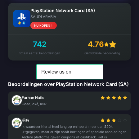
PlayStation Network Card (SA)
SAUDI ARABIA
NU KOPEN
742
4.76
Totaal aantal beoordelingen
Gemiddelde beoordeling
Beoordelingen over PlayStation Network Card (SA)
Farhan Nafis
Goed, oké, leuk.
馮時
Ik waardeer hier al heel lang op en heb al meer dan $20k
uitgegeven, maar er zijn nooit kortingen of speciale aanbiedingen.
Andere platforms geven coupons of cashback. Het is