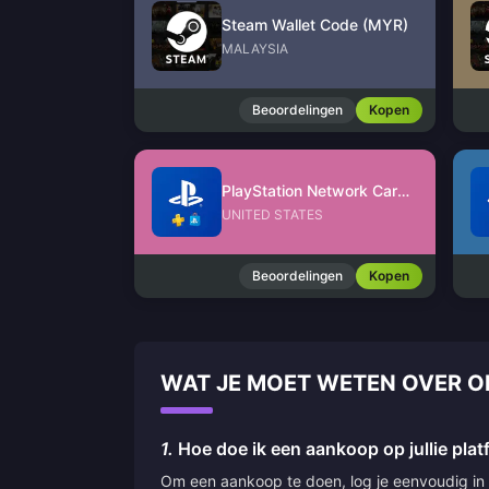
Steam Wallet Code (MYR)
MALAYSIA
Beoordelingen
Kopen
PlayStation Network Card (US)
UNITED STATES
Beoordelingen
Kopen
WAT JE MOET WETEN OVER O
1.
Hoe doe ik een aankoop op jullie pla
Om een aankoop te doen, log je eenvoudig in o