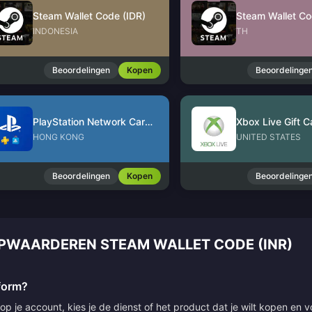
Steam Wallet Code (IDR)
Steam Wallet Co
INDONESIA
TH
Beoordelingen
Kopen
Beoordelinge
PlayStation Network Card (HK)
Xbox Live Gift C
HONG KONG
UNITED STATES
Beoordelingen
Kopen
Beoordelinge
PWAARDEREN STEAM WALLET CODE (INR)
tform?
p je account, kies je de dienst of het product dat je wilt kopen en v