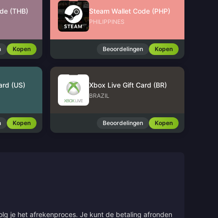
de (THB)
Steam Wallet Code (PHP)
PHILIPPINES
n
Kopen
Beoordelingen
Kopen
ard (US)
Xbox Live Gift Card (BR)
BRAZIL
n
Kopen
Beoordelingen
Kopen
olg je het afrekenproces. Je kunt de betaling afronden