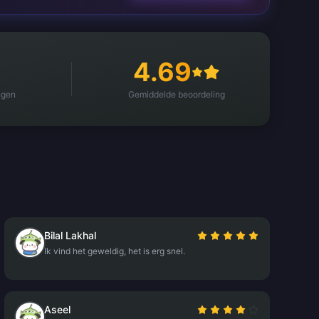
4.69
ngen
Gemiddelde beoordeling
Bilal Lakhal
Ik vind het geweldig, het is erg snel.
Aseel