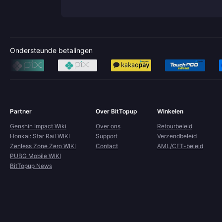
Ondersteunde betalingen
Partner
Over BitTopup
Winkelen
Genshin Impact Wiki
Over ons
Retourbeleid
Honkai: Star Rail WIKI
Support
Verzendbeleid
Zenless Zone Zero WIKI
Contact
AML/CFT-beleid
PUBG Mobile WIKI
BitTopup News