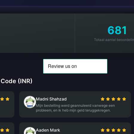
681
Totaal aantal beoordeli
 Code (INR)
Madni Shahzad
Mijn bestelling werd geannuleerd vanwege een
probleem, en ik heb mijn geld teruggekregen.
Aaden Mark