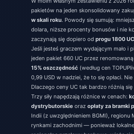
W moim własnym zestawieniu z 2026 ro
pakietów na jeden skonsolidowany zaku
w skali roku
. Powody się sumują: mniejs
dolara, niższe procenty bonusów i nie 
zaczynają się dopiero od
progu 1800 U
Jeśli jesteś graczem wydającym mało i 
jeden pakiet 660 UC przez renomowaną
15% oszczędność
(według cen TOPUPlive
0,99 USD w nadziei, że to się opłaci. Nie 
Dlaczego ceny UC tak bardzo różnią się
Trzy siły napędzają różnice w cenach:
k
dystrybutorskie
oraz
opłaty za bramki 
Indii (z uwzględnieniem BGMI), regionu
rynkami zachodnimi — ponieważ lokalne 