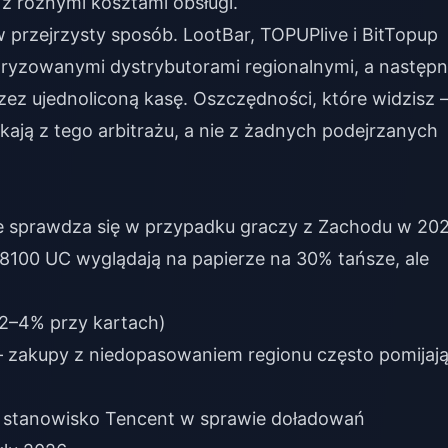
z różnymi kosztami obsługi.
 przejrzysty sposób. LootBar, TOPUPlive i BitTopup
ryzowanymi dystrybutorami regionalnymi, a następn
ez ujednoliconą kasę. Oszczędności, które widzisz
ają z tego arbitrażu, a nie z żadnych podejrzanych
ie sprawdza się w przypadku graczy z Zachodu w 20
 8100 UC wyglądają na papierze na 30% tańsze, ale
2–4% przy kartach)
zakupy z niedopasowaniem regionu często pomijaj
stanowisko Tencent w sprawie doładowań