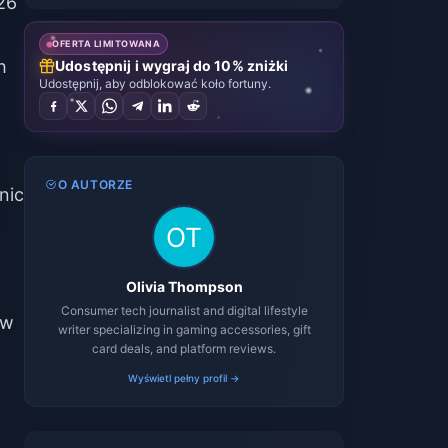
26
OFERTA LIMITOWANA
h
Udostępnij i wygraj do 10% zniżki
Udostępnij, aby odblokować koło fortuny.
O AUTORZE
nic
Olivia Thompson
Consumer tech journalist and digital lifestyle
 w
writer specializing in gaming accessories, gift
card deals, and platform reviews.
Wyświetl pełny profil →