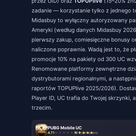
przez UID) oraz
TOPUPlive
(15–20% zniż
zadanie — korzystanie tylko z jednego t
Midasbuy to wyłączny autoryzowany part
Ameryki (według danych Midasbuy 2026)
pierwszy zakup, comiesięczne bonusy o
naliczone poprawnie. Wadą jest to, że p
promocje 10% na pakiety od 300 UC wz
Renomowane platformy zewnętrzne dział
dystrybutorami regionalnymi, a następn
raportów TOPUPlive 2025/2026). Dostaw
Player ID, UC trafia do Twojej skrzynki
trzecim.
PUBG Mobile UC
4.71
923 sprzedano