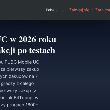
Zaloguj się
/
Zarejest
Polski
/
UC w 2026 roku
cji po testach
upu PUBG Mobile UC
 za pierwszy zakup
wych zakupów na 7
 graczy z całego
pierwszy zakup (z
ie jak BitTopup, w
rzy progach 1800–