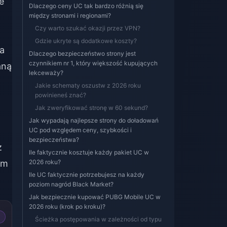
e
Dlaczego ceny UC tak bardzo różnią się
między stronami i regionami?
Czy warto szukać okazji przez VPN?
Gdzie ukryte są dodatkowe koszty?
za
Dlaczego bezpieczeństwo strony jest
czynnikiem nr 1, który większość kupujących
aną
lekceważy?
Jakie schematy oszustw z 2026 roku
powinieneś znać?
Jak zweryfikować stronę w 60 sekund?
Jak wypadają najlepsze strony do doładowań
UC pod względem ceny, szybkości i
bezpieczeństwa?
z
Ile faktycznie kosztuje każdy pakiet UC w
om
2026 roku?
Ile UC faktycznie potrzebujesz na każdy
poziom nagród Black Market?
Jak bezpiecznie kupować PUBG Mobile UC w
2026 roku (krok po kroku)?
Ścieżka postępowania w zależności od typu