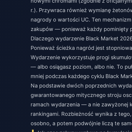
nowymi chromami (zgodnie z oficjalnym
r.). Przywraca również wymianę żeton
nagrody o wartości UC. Ten mechaniz
zakupów — ponieważ każdy pominięty pa
Dlaczego wydarzenie Black Market 2026 
Ponieważ ścieżka nagród jest stopniowa
Wydarzenie wykorzystuje progi skumulo
— albo osiągasz poziom, albo nie. To p
mniej podczas każdego cyklu Black Mark
Na podstawie dwóch poprzednich wydarze
gwarantowanego mitycznego stroju osc
ramach wydarzenia — a nie zawyżonej k
rankingami. Rozbieżność wynika z tego, 
osobno, a potem podwójnie liczą te sam