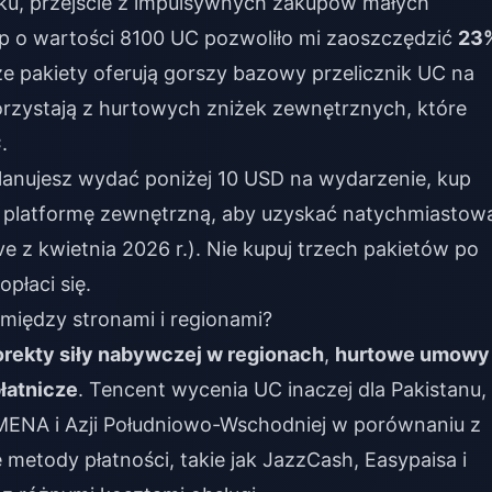
ku, przejście z impulsywnych zakupów małych
p o wartości 8100 UC pozwoliło mi zaoszczędzić
23
ze pakiety oferują gorszy bazowy przelicznik UC na
korzystają z hurtowych zniżek zewnętrznych, które
C
.
planujesz wydać poniżej 10 USD na wydarzenie, kup
 platformę zewnętrzną, aby uzyskać natychmiastow
 z kwietnia 2026 r.). Nie kupuj trzech pakietów po
opłaci się.
 między stronami i regionami?
orekty siły nabywczej w regionach
,
hurtowe umowy
płatnicze
. Tencent wycenia UC inaczej dla Pakistanu,
 MENA i Azji Południowo-Wschodniej w porównaniu z
metody płatności, takie jak JazzCash, Easypaisa i