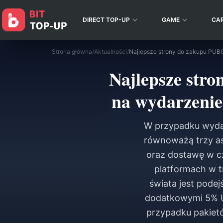
DIRECT TOP-UP
GAME
CA
Strona główna
/
Aktualności
/
Najlepsze str
na wydarzenie
W przypadku wydar
równoważą trzy as
oraz dostawę w c
platformach w t
świata jest pode
dodatkowymi 5% UC
przypadku pakiet