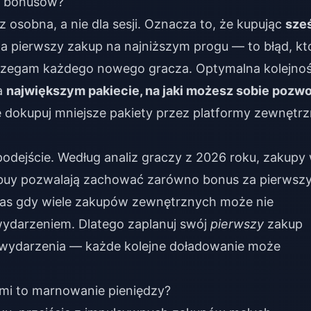
ę bonusów?
z osobna, a nie dla sesji. Oznacza to, że kupując
sze
za pierwszy zakup na najniższym progu — to błąd, kt
strzegam każdego nowego gracza. Optymalna kolejnoś
a
największym pakiecie, na jaki możesz sobie pozwo
ie dokupuj mniejsze pakiety przez platformy zewnętrz
podejście. Według analiz graczy z 2026 roku, zakupy
sbuy pozwalają zachować zarówno bonus za pierwsz
czas gdy wiele zakupów zewnętrznych może nie
darzeniem. Dlatego zaplanuj swój
pierwszy
zakup
ia wydarzenia — każde kolejne doładowanie może
mi to marnowanie pieniędzy?