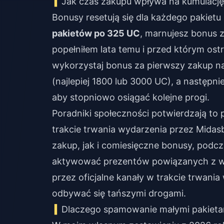
Jak czas zakupu wpływa na kumulacj
Bonusy resetują się dla każdego pakietu 
pakietów po 325 UC
, marnujesz bonus 
popełniłem lata temu i przed którym o
wykorzystaj bonus za pierwszy zakup n
(najlepiej 1800 lub 3000 UC), a następn
aby stopniowo osiągać kolejne progi.
Poradniki społeczności potwierdzają to 
trakcie trwania wydarzenia przez Mida
zakup, jak i comiesięczne bonusy, pod
aktywować prezentów powiązanych z wy
przez oficjalne kanały w trakcie trwan
odbywać się tańszymi drogami.
Dlaczego spamowanie małymi pakieta