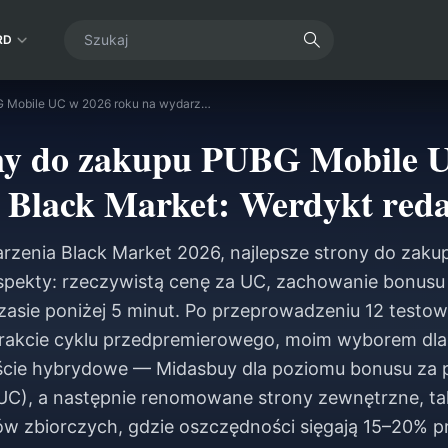
RD
Najlepsze strony do zakupu PUBG Mobile UC w 2026 roku na wydarzenie Black Market: Werdykt redakcji po testach
ony do zakupu PUBG Mobile 
 Black Market: Werdykt redak
zenia Black Market 2026, najlepsze strony do zak
pekty: rzeczywistą cenę za UC, zachowanie bonusu
zasie poniżej 5 minut. Po przeprowadzeniu 12 testo
rakcie cyklu przedpremierowego, moim wyborem dla
jście hybrydowe — Midasbuy dla poziomu bonusu za 
), a następnie renomowane strony zewnętrzne, tak
ów zbiorczych, gdzie oszczędności sięgają 15–20% p