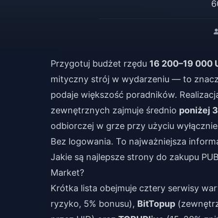
6
Przygotuj budżet rzędu
16 200–19 000 
mityczny strój w wydarzeniu — to znac
podaje większość poradników. Realiza
zewnętrznych zajmuje średnio
poniżej 
odbiorczej w grze przy użyciu wyłącznie 
Bez logowania. To najważniejsza informa
Jakie są najlepsze strony do zakupu P
Market?
Krótka lista obejmuje cztery serwisy wa
ryzyko, 5% bonusu),
BitTopup
(zewnętrz