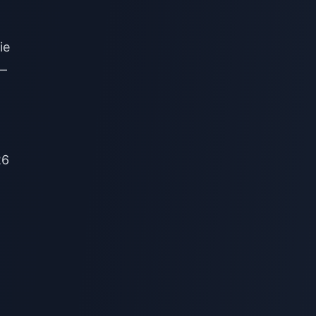
ie
 —
26
ą