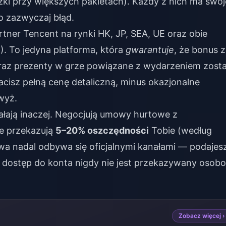
ki przy większych pakietach). Każdy z nich ma swoj
o zazwyczaj błąd.
ner Tencent na rynki HK, JP, SEA, UE oraz obie
. To jedyna platforma, która
gwarantuje
, że bonus 
raz prezenty w grze powiązane z wydarzeniem zost
łacisz pełną cenę detaliczną, minus okazjonalne
wyż.
ają inaczej. Negocjują umowy hurtowe z
ie przekazują
5–20% oszczędności
Tobie (według
a nadal odbywa się oficjalnymi kanałami — podajes
, a dostęp do konta nigdy nie jest przekazywany osob
Zobacz więcej ›