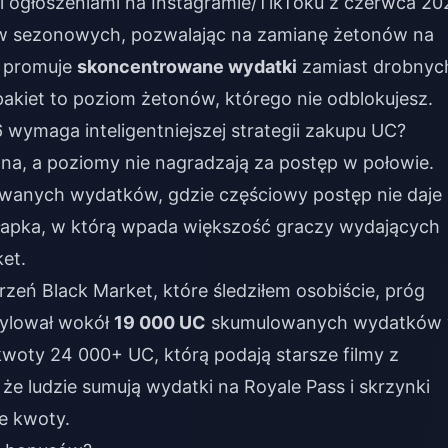
i ogłoszeniami na Instagramie/TikToku z czerwca 20
ów sezonowych, pozwalając na zamianę żetonów na
m promuje
skoncentrowane wydatki
zamiast drobnyc
kiet to poziom żetonów, którego nie odblokujesz.
wymaga inteligentniejszej strategii zakupu UC?
na, a poziomy nie nagradzają za postęp w połowie.
wanych wydatków, gdzie częściowy postęp nie daje 
ułapka, w którą wpada większość graczy wydających
et.
ń Black Market, które śledziłem osobiście, próg
ylował wokół
19 000 UC
skumulowanych wydatków
woty 24 000+ UC, którą podają starsze filmy z
że ludzie sumują wydatki na Royale Pass i skrzynki
e kwoty.