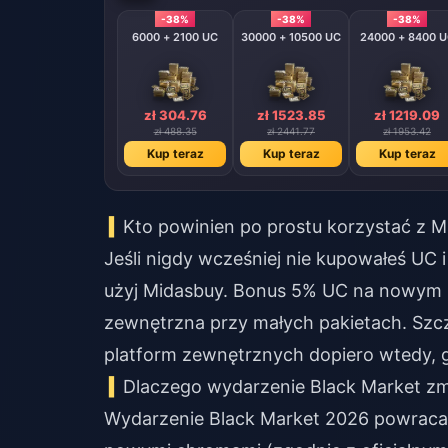
-38%
-38%
-38%
6000 + 2100 UC
30000 + 10500 UC
24000 + 8400 
zł 304.76
zł 1523.85
zł 1219.09
zł 488.35
zł 2441.77
zł 1953.42
Kup teraz
Kup teraz
Kup teraz
Kto powinien po prostu korzystać z M
Jeśli nigdy wcześniej nie kupowałeś UC 
użyj Midasbuy. Bonus 5% UC na nowym ko
zewnętrzna przy małych pakietach. Szc
platform zewnętrznych dopiero wtedy,
Dlaczego wydarzenie Black Market zm
Wydarzenie Black Market 2026 powraca