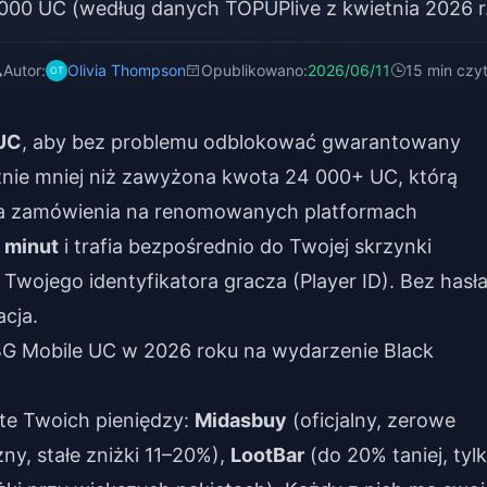
000 UC (według danych TOPUPlive z kwietnia 2026 r.
Autor:
Olivia Thompson
Opublikowano:
2026/06/11
15 min czyt
UC
, aby bez problemu odblokować gwarantowany
znie mniej niż zawyżona kwota 24 000+ UC, którą
cja zamówienia na renomowanych platformach
3 minut
i trafia bezpośrednio do Twojej skrzynki
Twojego identyfikatora gracza (Player ID). Bez hasła
cja.
UBG Mobile UC w 2026 roku na wydarzenie Black
rte Twoich pieniędzy:
Midasbuy
(oficjalny, zerowe
ny, stałe zniżki 11–20%),
LootBar
(do 20% taniej, tyl