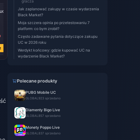
gracza
-39%
-39%
-38%
Jak zaplanować zakupy w czasie wydarzenia
 UC
600 + 60 UC
300 + 25 UC
60 UC
Black Market?
Moja szczera opinia po przetestowaniu 7
platform: co bym zrobił?
0
zł 29.87
zł 14.94
zł 3.05
Często zadawane pytania dotyczące zakupu
zł 49.00
zł 24.54
zł 4.88
UC w 2026 roku
z
Kup teraz
Kup teraz
Kup teraz
Werdykt końcowy: gdzie kupować UC na
wydarzenie Black Market?
Polecane produkty
PUBG Mobile UC
GLOBAL
923 sprzedano
yść
Diamenty Bigo Live
GLOBAL
857 sprzedano
Monety Poppo Live
GLOBAL
837 sprzedano