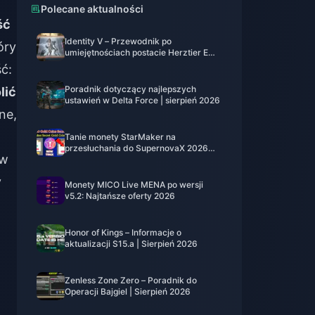
Polecane aktualności
ść
Identity V – Przewodnik po
óry
umiejętnościach postacie Herztier Emil
| Sierpień 2026
ć:
Poradnik dotyczący najlepszych
lić
ustawień w Delta Force | sierpień 2026
ne,
Tanie monety StarMaker na
przesłuchania do SupernovaX 2026
 w
(12-23% taniej)
y
Monety MICO Live MENA po wersji
v5.2: Najtańsze oferty 2026
Honor of Kings – Informacje o
aktualizacji S15.a | Sierpień 2026
Zenless Zone Zero – Poradnik do
Operacji Bajgiel | Sierpień 2026