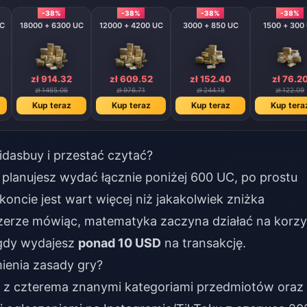
-38%
-38%
-38%
-38%
UC
18000 + 6300 UC
12000 + 4200 UC
3000 + 850 UC
1500 + 300
zł 914.32
zł 609.52
zł 152.40
zł 76.2
zł 1465.06
zł 976.71
zł 244.18
zł 122.09
Kup teraz
Kup teraz
Kup teraz
Kup tera
idasbuy i przestać czytać?
i planujesz wydać łącznie poniżej 600 UC, po prostu
ncie jest wart więcej niż jakakolwiek zniżka
zerze mówiąc, matematyka zaczyna działać na korz
 gdy wydajesz
ponad 10 USD
na transakcję.
ienia zasady gry?
 z czterema znanymi kategoriami przedmiotów oraz