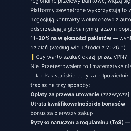
regionalne przelewy bankowe, wiążą się 
Platformy zewnętrzne wykorzystują to w
negocjują kontrakty wolumenowe z auto
odsprzedają je globalnym graczom poprz
11–20% na większości pakietów
— wynik
działań (według wielu źródeł z 2026 r.).
Czy warto szukać okazji przez VPN?
Nie. Przetestowałem to i matematyka n
roku. Pakistańskie ceny za odpowiednik
tracisz na trzy sposoby:
Opłaty za przewalutowanie
(zazwyczaj 
Utrata kwalifikowalności do bonusów
— 
bonus za pierwszy zakup
Ryzyko naruszenia regulaminu (ToS)
— 