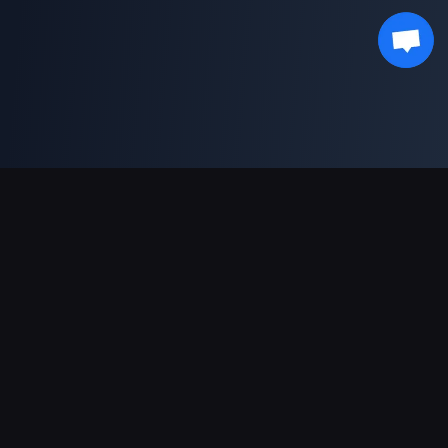
Obsługiwane płatności
Partner
Genshin Impact Wiki
Honkai: Star Rail WIKI
Zenless Zone Zero WIKI
PUBG Mobile WIKI