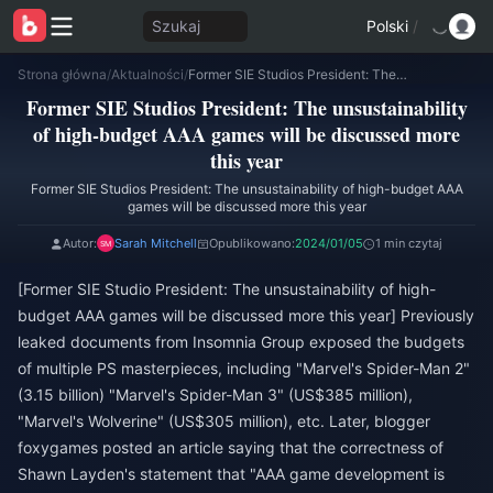
Szukaj
Polski
/
Strona główna
/
Aktualności
/
Former SIE Studios President: The unsustainability of high-budget AAA games will be discussed more this year
Former SIE Studios President: The unsustainability
of high-budget AAA games will be discussed more
this year
Former SIE Studios President: The unsustainability of high-budget AAA
games will be discussed more this year
Autor:
Sarah Mitchell
Opublikowano:
2024/01/05
1 min czytaj
[Former SIE Studio President: The unsustainability of high-
budget AAA games will be discussed more this year] Previously
leaked documents from Insomnia Group exposed the budgets
of multiple PS masterpieces, including "Marvel's Spider-Man 2"
(3.15 billion) "Marvel's Spider-Man 3" (US$385 million),
"Marvel's Wolverine" (US$305 million), etc. Later, blogger
foxygames posted an article saying that the correctness of
Shawn Layden's statement that "AAA game development is