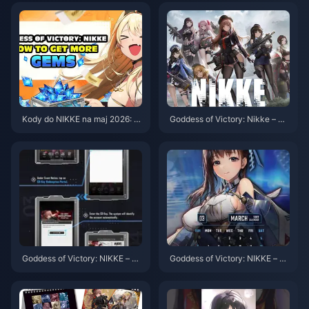
n, wydarzenie ARK RANGER i p
ki)
oradnik do losowania
Kody do NIKKE na maj 2026: W
Goddess of Victory: Nikke – Pr
szystkie aktywne kody [Zaktu
zewodnik po darmowych nagr
alizowane]
odach na 3,5-lecie 2026
Goddess of Victory: NIKKE – Pr
Goddess of Victory: NIKKE – W
zewodnik po darmowych nagr
szystkie darmowe nagrody na
odach na 3,5-lecie 2026: Wsz
3,5-lecie gry w 2026 roku – Ko
ystkie klejnoty, losowania i bile
mpletny przewodnik
ty wyboru