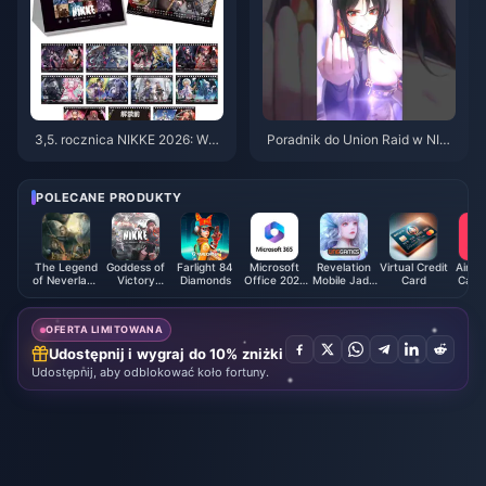
3,5. rocznica NIKKE 2026: Wsz
Poradnik do Union Raid w NIK
ystkie darmowe nagrody, które
KE – kwiecień 2026: Najlepsze
możesz odebrać
składy i wskazówki
POLECANE PRODUKTY
The Legend
Goddess of
Farlight 84
Microsoft
Revelation
Virtual Credit
Airbnb
of Neverland
Victory
Diamonds
Office 2021
Mobile Jade
Card
Card 
Package
NIKKE
(BH)
Malaysia
(SEA)
OFERTA LIMITOWANA
Udostępnij i wygraj do 10% zniżki
Udostępnij, aby odblokować koło fortuny.