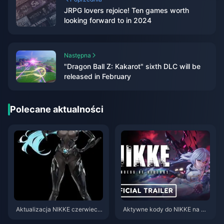
JRPG lovers rejoice! Ten games worth
looking forward to in 2024
Następna
"Dragon Ball Z: Kakarot" sixth DLC will be
released in February
Polecane aktualności
Aktualizacja NIKKE czerwiec 2
Aktywne kody do NIKKE na ma
026 (v147.6.9): Pełna lista zmia
j 2026 (Aktualizacja baneru Pri