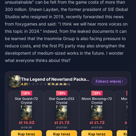
unsustainable" can be felt from the game costs of more than
300 million. Shawn Layden, the former president of SIE Global
Studios who resigned in 2019, recently forwarded this news
from foxygames and said: "I think we will hear more voices on
this topic in 2024." Indeed, from the leaked documents It can
be learned that the Insomnia Group is also facing pressure to
reduce costs, and the first PS party may also strengthen the
development of medium-sized works in the future. I wonder
what everyone thinks about this?
The Legend of Neverland Package (SEA)
Zobacz więcej ›
4.81
517 sprzedano
-21%
-21%
-21%
-21%
Star Guard+72
Star Guard+252
Moon Blessing+72
Moon Gif
Crystal
Crystal
Crystal
Cryst
zł 14.52
zł 21.72
zł 21.72
zł 21.
zł 18.36
zł 27.55
zł 27.55
zł 27.
Kup teraz
Kup teraz
Kup teraz
Kup te