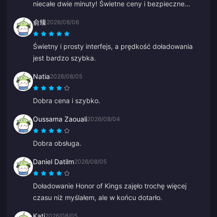
niecałe dwie minuty! Świetne ceny i bezpieczne
płatności. Korzystam z nich od miesięcy i nie miałem
俞臻
2026/08/06
żadnych problemów. Gorąco polecam.
Świetny i prosty interfejs, a prędkość doładowania
jest bardzo szybka.
Natia
2026/08/05
Dobra cena i szybko.
Oussama Zaouali
2026/08/04
Dobra obsługa.
Daniel Datilm
2026/08/05
Doładowanie Honor of Kings zajęło trochę więcej
czasu niż myślałem, ale w końcu dotarło.
Kati
2026/08/05