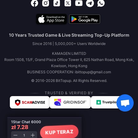
10 Years Trusted Game & Live Streaming Top-Up Platform
Since 2016 | 5,000,000+ Users Worldwide
KAMAGEN LIMITED
Room 1508, 15/F, Grand Plaza Office Tower II, 625 Nathan Road, Mong Kok,
Kowloon, Hong Kong
BUSINESS COOPERATION: ibittopup@gmail.com
© 2016-2026 BitTopup. All Rights Reserved.
TRUSTED & VERIFIED BY
1Star Chat 6000
zł 7.28
KUP TERAZ