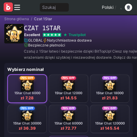
Szukaj
Polski
/
Strona główna
/
Czat 1Star
CZAT 1STAR
Excellent
Trustpilot
GLOBAL
Natychmiastowa dostawa
Bezpieczne płatności
Czatuj z 1Star łatwo i bezpiecznie dzięki BitTopUp! Ciesz się naj
wrażeniami dzięki szybkiej i niezawodnej dostawie. Dołącz do nas
aby korzystać z wyjątkowych ofert i niesamowitych zniżek! ✨
Wybierz nominał
70% OFF
70% OFF
70% OFF
1Star Chat 6000
1Star Chat 12000
1Star Chat 18000
zł 7.28
zł 14.55
zł 21.83
70% OFF
70% OFF
70% OFF
1Star Chat 30000
1Star Chat 60000
1Star Chat 120000
zł 36.39
zł 72.77
zł 145.54