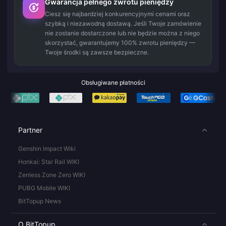
Gwarancja pełnego zwrotu pieniędzy
Ciesz się najbardziej konkurencyjnymi cenami oraz
szybką i niezawodną dostawą. Jeśli Twoje zamówienie
nie zostanie dostarczone lub nie będzie można z niego
skorzystać, gwarantujemy 100% zwrotu pieniędzy —
Twoje środki są zawsze bezpieczne.
Obsługiwane płatności
Partner
Genshin Impact Wiki
Honkai: Star Rail WIKI
Zenless Zone Zero WIKI
PUBG Mobile WIKI
BitTopup News
O BitTopup