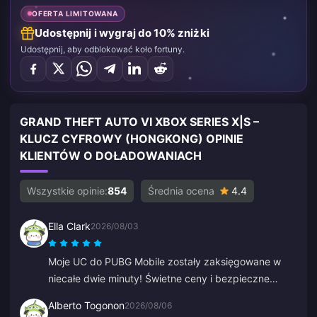
OFERTA LIMITOWANA
Udostępnij i wygraj do 10% zniżki
Udostępnij, aby odblokować koło fortuny.
GRAND THEFT AUTO VI XBOX SERIES X|S –
KLUCZ CYFROWY (HONGKONG) OPINIE
KLIENTÓW O DOŁADOWANIACH
Wszystkie opinie:
854
Średnia ocena
4.4
Ella Clark
2026/08/03
Moje UC do PUBG Mobile zostały zaksięgowane w
niecałe dwie minuty! Świetne ceny i bezpieczne
płatności. Korzystam z nich od miesięcy i nie miałem
Alberto Togonon
2026/08/06
żadnych problemów. Gorąco polecam.