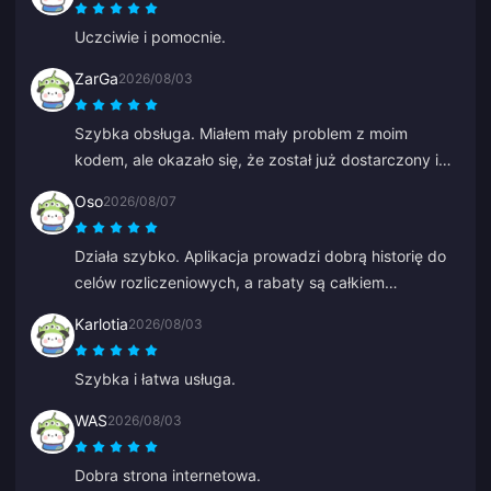
Uczciwie i pomocnie.
ZarGa
2026/08/03
Szybka obsługa. Miałem mały problem z moim
kodem, ale okazało się, że został już dostarczony i
trafił do spamu. Po skontaktowaniu się z działem
Oso
2026/08/07
wsparcia problem został rozwiązany dzięki pomocy
Anny.
Działa szybko. Aplikacja prowadzi dobrą historię do
celów rozliczeniowych, a rabaty są całkiem
konkurencyjne.
Karlotia
2026/08/03
Szybka i łatwa usługa.
WAS
2026/08/03
Dobra strona internetowa.