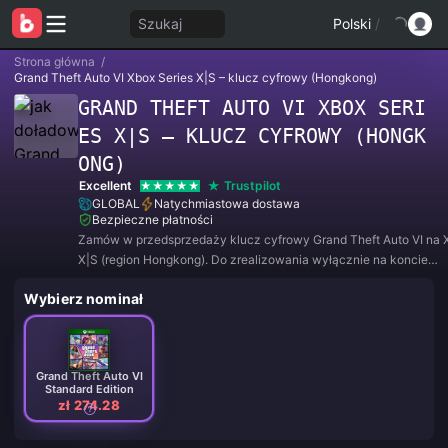
Szukaj
Polski
/
Strona główna
/
Grand Theft Auto VI Xbox Series X|S – klucz cyfrowy (Hongkong)
GRAND THEFT AUTO VI XBOX SERI
ES X|S – KLUCZ CYFROWY (HONGK
ONG)
Excellent
Trustpilot
GLOBAL
Natychmiastowa dostawa
Bezpieczne płatności
Zamów w przedsprzedaży klucz cyfrowy Grand Theft Auto VI na 
X|S (region Hongkong). Do zrealizowania wyłącznie na koncie
Xbox/Microsoft zarejestrowanym w regionie Hongkongu.
Wybierz nominał
Grand Theft Auto VI
Standard Edition
zł 274.28