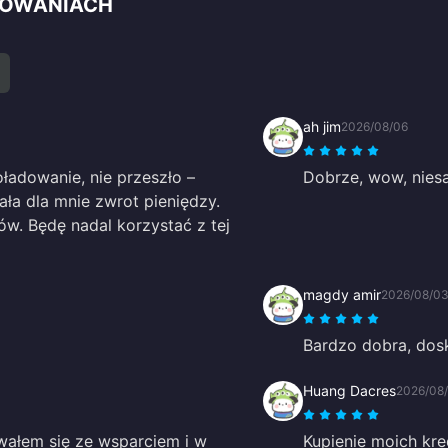
ADOWANIACH
ah jim
2026/08/06
adowanie, nie przeszło –
Dobrze, wow, nies
ała dla mnie zwrot pieniędzy.
w. Będę nadal korzystać z tej
magdy amir
2026/08/0
Bardzo dobra, dos
Huang Dacres
2026/08
owałem się ze wsparciem i w
Kupienie moich kre