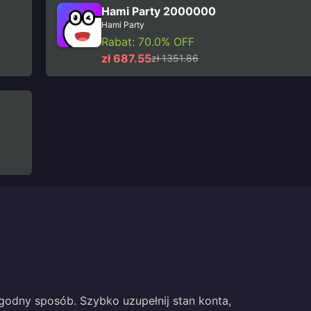
Hami Party 2000000
Hami Party
Rabat: 70.0% OFF
zł 687.55
zł 1351.86
odny sposób. Szybko uzupełnij stan konta,