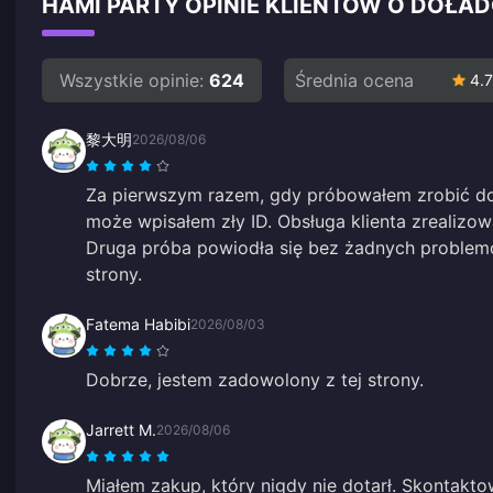
HAMI PARTY OPINIE KLIENTÓW O DOŁ
Wszystkie opinie:
624
Średnia ocena
4.7
黎大明
2026/08/06
Za pierwszym razem, gdy próbowałem zrobić doł
może wpisałem zły ID. Obsługa klienta zrealizow
Druga próba powiodła się bez żadnych problemó
strony.
Fatema Habibi
2026/08/03
Dobrze, jestem zadowolony z tej strony.
Jarrett M.
2026/08/06
Miałem zakup, który nigdy nie dotarł. Skontakt