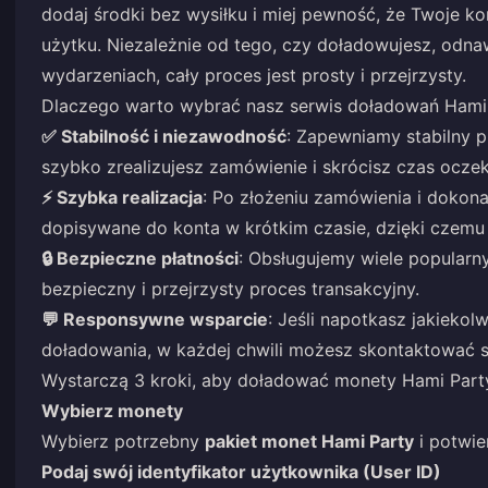
dodaj środki bez wysiłku i miej pewność, że Twoje 
użytku. Niezależnie od tego, czy doładowujesz, odna
wydarzeniach, cały proces jest prosty i przejrzysty.
Dlaczego warto wybrać nasz serwis doładowań Hami
✅ Stabilność i niezawodność
: Zapewniamy stabilny 
szybko zrealizujesz zamówienie i skrócisz czas oczek
⚡ Szybka realizacja
: Po złożeniu zamówienia i dokon
dopisywane do konta w krótkim czasie, dzięki czemu
🔒 Bezpieczne płatności
: Obsługujemy wiele popularn
bezpieczny i przejrzysty proces transakcyjny.
💬 Responsywne wsparcie
: Jeśli napotkasz jakieko
doładowania, w każdej chwili możesz skontaktować s
Wystarczą 3 kroki, aby doładować monety Hami Part
Wybierz monety
Wybierz potrzebny
pakiet monet Hami Party
i potwie
Podaj swój identyfikator użytkownika (User ID)