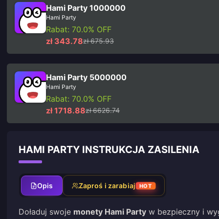
Hami Party 1000000
Hami Party
Rabat: 70.0% OFF
zł 343.78
zł 675.93
Hami Party 5000000
Hami Party
Rabat: 70.0% OFF
zł 1718.88
zł 6626.74
HAMI PARTY INSTRUKCJA ZASILENIA
Opis
Zaproś i zarabiaj
HOT
Doładuj swoje
monety Hami Party
w bezpieczny i wyg