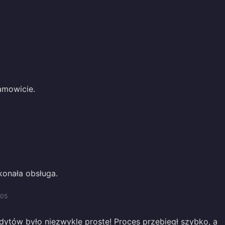
amowicie.
3
konała obsługa.
/05
dytów było niezwykle proste! Proces przebiegł szybko, a