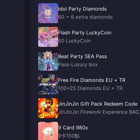
Idol Party Diamonds
60 + 6 extra diamonds
Flash Party LuckyCoin
60 LuckyCoin
Beat Party SEA Pass
Pass-Luxury box
Free Fire Diamonds EU + TR
100+25 Diamonds EU + TR
JinJinJin Gift Pack Redeem Code
JinJinJin Firework Experence BAG
9 Card 980x
9卡150點