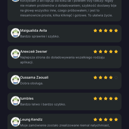
Korzystam z BitTopUp od kilku lat i powiem trzy rzeczy: nigdy
nie miałem problemów z doładowaniem; szybkość dostawy bije
na głowę wszystko inne, czego próbowałem; i jest to
niesamowicie proste, kilka kliknięć i gotowe. To ułatwia życie.
Maigualida Avila
Bardzo sprawnie i szybko.
Алексей Зеелиг
Najlepsza strona do doładowywania wszelkiego rodzaju
aplikacji.
Oussama Zaouali
Dobra obsługa.
tumbles
Bardzo łatwo i bardzo szybko.
Leung Kendlz
Moje zamówienie zostało zrealizowane niemal natychmiast,