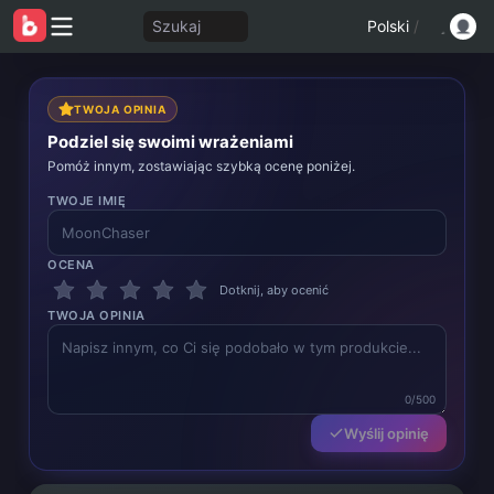
Szukaj
Polski
/
TWOJA OPINIA
Podziel się swoimi wrażeniami
Pomóż innym, zostawiając szybką ocenę poniżej.
TWOJE IMIĘ
OCENA
Dotknij, aby ocenić
TWOJA OPINIA
0/500
Wyślij opinię