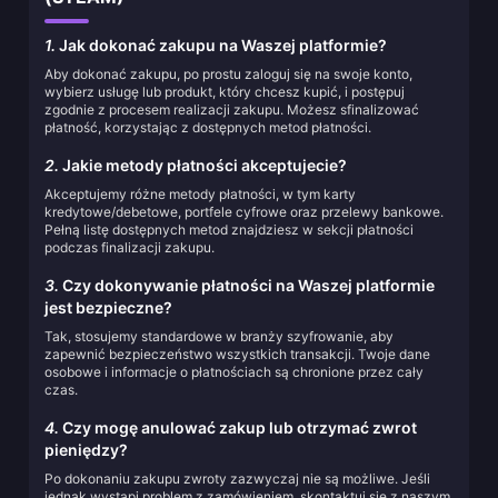
1.
Jak dokonać zakupu na Waszej platformie?
Aby dokonać zakupu, po prostu zaloguj się na swoje konto,
wybierz usługę lub produkt, który chcesz kupić, i postępuj
zgodnie z procesem realizacji zakupu. Możesz sfinalizować
płatność, korzystając z dostępnych metod płatności.
2.
Jakie metody płatności akceptujecie?
Akceptujemy różne metody płatności, w tym karty
kredytowe/debetowe, portfele cyfrowe oraz przelewy bankowe.
Pełną listę dostępnych metod znajdziesz w sekcji płatności
podczas finalizacji zakupu.
3.
Czy dokonywanie płatności na Waszej platformie
jest bezpieczne?
Tak, stosujemy standardowe w branży szyfrowanie, aby
zapewnić bezpieczeństwo wszystkich transakcji. Twoje dane
osobowe i informacje o płatnościach są chronione przez cały
czas.
4.
Czy mogę anulować zakup lub otrzymać zwrot
pieniędzy?
Po dokonaniu zakupu zwroty zazwyczaj nie są możliwe. Jeśli
jednak wystąpi problem z zamówieniem, skontaktuj się z naszym