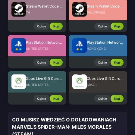
Steam Wallet Code (THB)
Steam Wallet Code (PHP)
TH
PHILIPPINES
Opinie
Kup
Opinie
Kup
PlayStation Network Card (US)
PlayStation Network Card (HK)
UNITED STATES
HONG KONG
Opinie
Kup
Opinie
Kup
Xbox Live Gift Card (US)
Xbox Live Gift Card (BR)
UNITED STATES
BRAZIL
Opinie
Kup
Opinie
Kup
CO MUSISZ WIEDZIEĆ O DOŁADOWANIACH
MARVEL'S SPIDER-MAN: MILES MORALES
(STEAM)