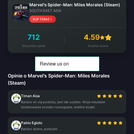
Marvel's Spider-Man: Miles Morales (Steam)
SOUTH EAST ASIA
KUP TERAZ
712
4.59
Wszystkie opinie
Średnia ocena
Opinie o Marvel's Spider-Man: Miles Morales
(Steam)
Timan Aisa
Bardzo mi się podoba, jest tak szybko. Moje nieudane
doładowanie zostało rozwiązane, wielkie dzięki.
Pablo Egioto
Bardzo dobre, polecam.