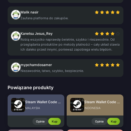
Malik nasir
Zaufana platforma do zakupów.
Kanetsu Jesus_Rey
Robią wszystko naprawdę świetnie, szybko i niezawodnie. Od
przeglądania produktów po metody płatności – cały układ stawia
ich daleko przed innymi, ponieważ zapobiega wielu błędom.
mypchamdosamer
Niezawodnie, łatwo, szybko, bezpiecznie.
Powiązane produkty
Steam Wallet Code (MYR)
Steam Wallet Code (IDR)
MALAYSIA
INDONESIA
Opinie
Kup
Opinie
Kup