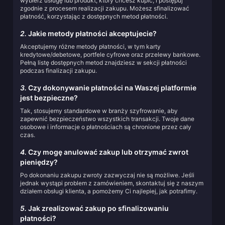
wybierz usługę lub produkt, który chcesz kupić, i postępuj
zgodnie z procesem realizacji zakupu. Możesz sfinalizować
płatność, korzystając z dostępnych metod płatności.
2.
Jakie metody płatności akceptujecie?
Akceptujemy różne metody płatności, w tym karty
kredytowe/debetowe, portfele cyfrowe oraz przelewy bankowe.
Pełną listę dostępnych metod znajdziesz w sekcji płatności
podczas finalizacji zakupu.
3.
Czy dokonywanie płatności na Waszej platformie
jest bezpieczne?
Tak, stosujemy standardowe w branży szyfrowanie, aby
zapewnić bezpieczeństwo wszystkich transakcji. Twoje dane
osobowe i informacje o płatnościach są chronione przez cały
czas.
4.
Czy mogę anulować zakup lub otrzymać zwrot
pieniędzy?
Po dokonaniu zakupu zwroty zazwyczaj nie są możliwe. Jeśli
jednak wystąpi problem z zamówieniem, skontaktuj się z naszym
działem obsługi klienta, a pomożemy Ci najlepiej, jak potrafimy.
5.
Jak zrealizować zakup po sfinalizowaniu
płatności?