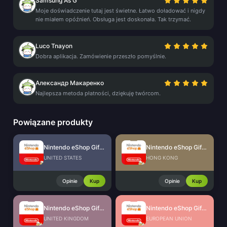
Samsung As G
Moje doświadczenie tutaj jest świetne. Łatwo doładować i nigdy
nie miałem opóźnień. Obsługa jest doskonała. Tak trzymać.
Luco Tnayon
Dobra aplikacja. Zamówienie przeszło pomyślnie.
Александр Макаренко
Najlepsza metoda płatności, dziękuję twórcom.
Powiązane produkty
Nintendo eShop Gift Card (US)
Nintendo eShop Gift Card (HK)
UNITED STATES
HONG KONG
Opinie
Kup
Opinie
Kup
Nintendo eShop Gift Card (UK)
Nintendo eShop Gift Card (EU)
UNITED KINGDOM
EUROPEAN UNION