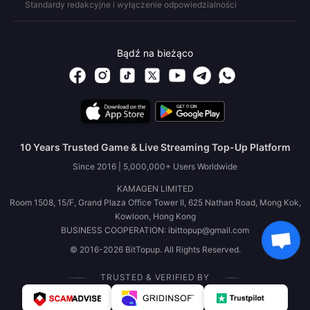
Standardy redakcyjne i wyłączenie odpowiedzialności
Bądź na bieżąco
10 Years Trusted Game & Live Streaming Top-Up Platform
Since 2016 | 5,000,000+ Users Worldwide
KAMAGEN LIMITED
Room 1508, 15/F, Grand Plaza Office Tower II, 625 Nathan Road, Mong Kok,
Kowloon, Hong Kong
BUSINESS COOPERATION: ibittopup@gmail.com
© 2016-2026 BitTopup. All Rights Reserved.
TRUSTED & VERIFIED BY