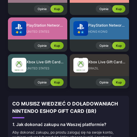
Opinie
Kup
Opinie
Kup
PlayStation Network Card (US)
PlayStation Network Card (HK)
UNITED STATES
HONG KONG
Opinie
Kup
Opinie
Kup
Xbox Live Gift Card (US)
Xbox Live Gift Card (BR)
UNITED STATES
BRAZIL
Opinie
Kup
Opinie
Kup
CO MUSISZ WIEDZIEĆ O DOŁADOWANIACH
NINTENDO ESHOP GIFT CARD (BR)
1.
Jak dokonać zakupu na Waszej platformie?
Aby dokonać zakupu, po prostu zaloguj się na swoje konto,