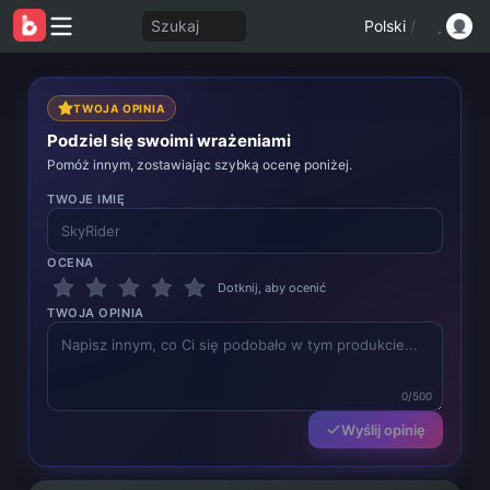
Szukaj
Polski
/
TWOJA OPINIA
Podziel się swoimi wrażeniami
Pomóż innym, zostawiając szybką ocenę poniżej.
TWOJE IMIĘ
OCENA
Dotknij, aby ocenić
TWOJA OPINIA
0/500
Wyślij opinię