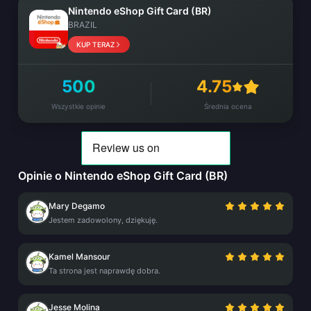
Nintendo eShop Gift Card (BR)
BRAZIL
KUP TERAZ
500
4.75
Wszystkie opinie
Średnia ocena
Opinie o Nintendo eShop Gift Card (BR)
Mary Degamo
Jestem zadowolony, dziękuję.
Kamel Mansour
Ta strona jest naprawdę dobra.
Jesse Molina