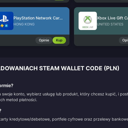
PlayStation Network Card (HK)
Xbox Live Gift C
HONG KONG
UNITED STATES
Opinie
Kup
Opi
ADOWANIACH STEAM WALLET CODE (PLN)
ormie?
 swoje konto, wybierz usługę lub produkt, który chcesz kupić, i po
ych metod płatności.
?
arty kredytowe/debetowe, portfele cyfrowe oraz przelewy bankowe.