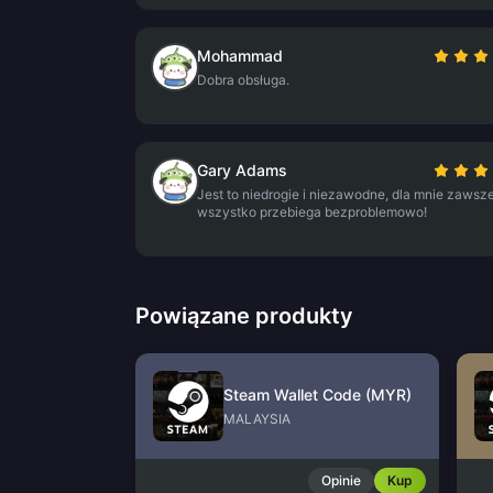
Mohammad
Dobra obsługa.
Gary Adams
Jest to niedrogie i niezawodne, dla mnie zawsz
wszystko przebiega bezproblemowo!
Powiązane produkty
Steam Wallet Code (MYR)
MALAYSIA
Opinie
Kup