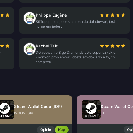
Philippe Eugène
BitTopup to najlepsza strona do doładowań, jest
numerem jeden.
Rachel Taft
e
Doładowanie Bigo Diamonds było super szybkie.
Żadnych problemów i dostałem dokładnie to, co
chciałem.
Steam Wallet Code (IDR)
Steam Wallet Co
INDONESIA
TH
Opinie
Kup
Opi