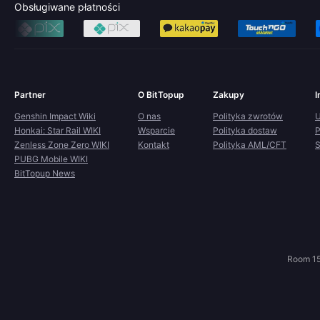
Obsługiwane płatności
Partner
O BitTopup
Zakupy
I
Genshin Impact Wiki
O nas
Polityka zwrotów
U
Honkai: Star Rail WIKI
Wsparcie
Polityka dostaw
P
Zenless Zone Zero WIKI
Kontakt
Polityka AML/CFT
S
PUBG Mobile WIKI
BitTopup News
Room 15