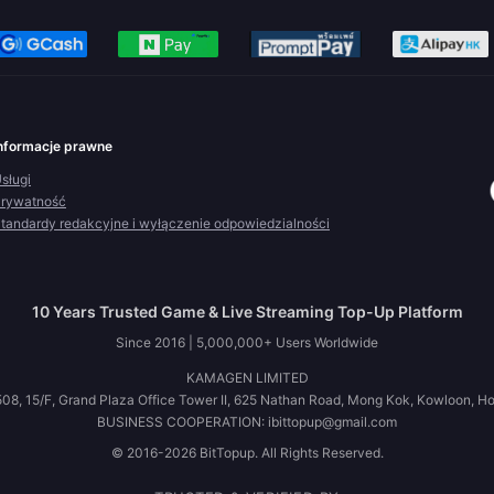
nformacje prawne
sługi
rywatność
tandardy redakcyjne i wyłączenie odpowiedzialności
10 Years Trusted Game & Live Streaming Top-Up Platform
Since 2016 | 5,000,000+ Users Worldwide
KAMAGEN LIMITED
08, 15/F, Grand Plaza Office Tower II, 625 Nathan Road, Mong Kok, Kowloon, H
BUSINESS COOPERATION: ibittopup@gmail.com
© 2016-2026 BitTopup. All Rights Reserved.