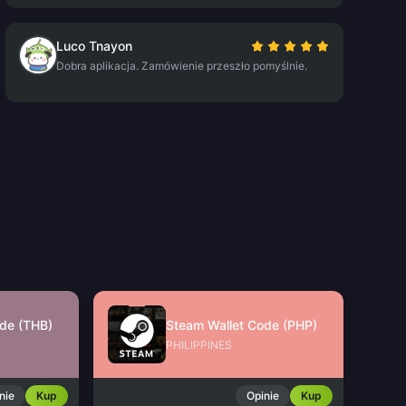
Luco Tnayon
Dobra aplikacja. Zamówienie przeszło pomyślnie.
de (THB)
Steam Wallet Code (PHP)
PHILIPPINES
nie
Kup
Opinie
Kup