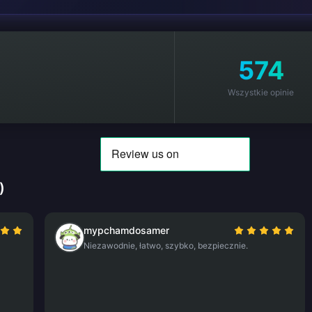
)
574
Wszystkie opinie
)
mypchamdosamer
Niezawodnie, łatwo, szybko, bezpiecznie.