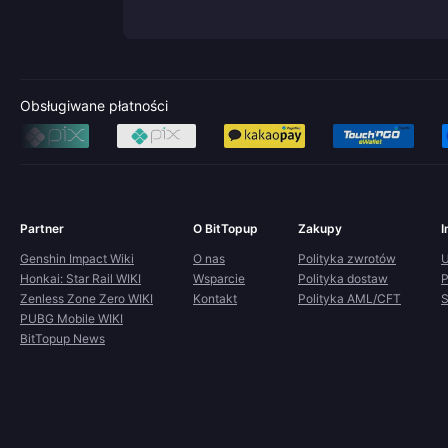
Obsługiwane płatności
Partner
O BitTopup
Zakupy
I
Genshin Impact Wiki
O nas
Polityka zwrotów
U
Honkai: Star Rail WIKI
Wsparcie
Polityka dostaw
P
Zenless Zone Zero WIKI
Kontakt
Polityka AML/CFT
S
PUBG Mobile WIKI
BitTopup News