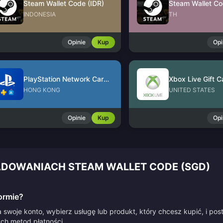
Steam Wallet Code (IDR)
Steam Wallet Co
INDONESIA
TH
Opinie
Kup
Opi
PlayStation Network Card (HK)
Xbox Live Gift C
HONG KONG
UNITED STATES
Opinie
Kup
Opi
ADOWANIACH STEAM WALLET CODE (SGD)
ormie?
 swoje konto, wybierz usługę lub produkt, który chcesz kupić, i po
ych metod płatności.