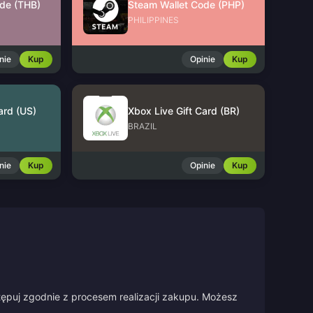
de (THB)
Steam Wallet Code (PHP)
PHILIPPINES
nie
Kup
Opinie
Kup
ard (US)
Xbox Live Gift Card (BR)
BRAZIL
nie
Kup
Opinie
Kup
stępuj zgodnie z procesem realizacji zakupu. Możesz