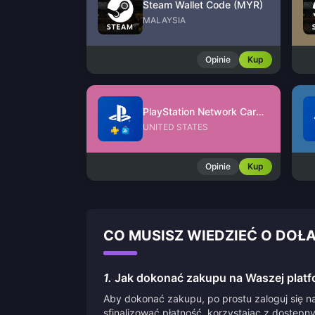
Steam Wallet Code (MYR)
MALAYSIA
Opinie
Kup
PlayStation Network Card (US)
UNITED STATES
Opinie
Kup
CO MUSISZ WIEDZIEĆ O DOŁ
1.
Jak dokonać zakupu na Waszej platf
Aby dokonać zakupu, po prostu zaloguj się na
sfinalizować płatność, korzystając z dostępn