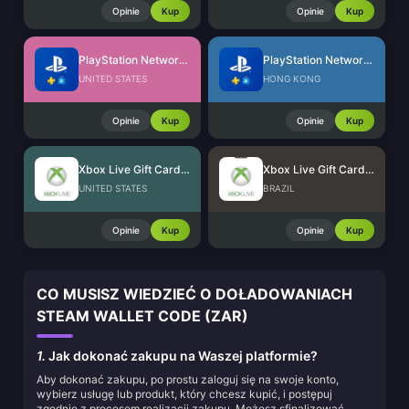
Opinie
Kup
Opinie
Kup
PlayStation Network Card (US)
PlayStation Network Card (HK)
UNITED STATES
HONG KONG
Opinie
Kup
Opinie
Kup
Xbox Live Gift Card (US)
Xbox Live Gift Card (BR)
UNITED STATES
BRAZIL
Opinie
Kup
Opinie
Kup
CO MUSISZ WIEDZIEĆ O DOŁADOWANIACH
STEAM WALLET CODE (ZAR)
1.
Jak dokonać zakupu na Waszej platformie?
Aby dokonać zakupu, po prostu zaloguj się na swoje konto,
wybierz usługę lub produkt, który chcesz kupić, i postępuj
zgodnie z procesem realizacji zakupu. Możesz sfinalizować