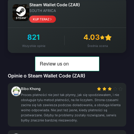
Steam Wallet Code (ZAR)
SOUTH AFRICA
KUP TERAZ
821
4.03
Wszystkie opinie
Średnia ocena
Opinie o Steam Wallet Code (ZAR)
Bibo Khong
Proces płatności nie jest tak płynny, jak się spodziewałem, i nie
obsługuje tylu metod płatności, na ile liczyłem. Strona czasami
zacina się lub zawiesza podczas doładowania, a obsługa klienta
wolno odpowiada. Nie jest też jasne, kiedy płatności są
przetwarzane. Gdyby te problemy zostały rozwiązane, serwis
byłby znacznie bardziej niezawodny.