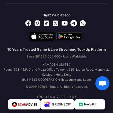
Bądź na bieżąco
10 Years Trusted Game & Live Streaming Top-Up Platform
Since 2016 | 5,000,000+ Users Worldwide
KAMAGEN LIMITED
Room 1508, 15/F, Grand Plaza Office Tower II, 625 Nathan Road, Mong Kok,
Kowloon, Hong Kong
BUSINESS COOPERATION: ibittopup@gmail.com
© 2016-2026 BitTopup. All Rights Reserved.
TRUSTED & VERIFIED BY