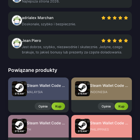
Najlepsza strona 2026.
adrialex Marchan
Doskonale, szybko i bezpiecznie.
Jean Piero
Jest dobrze, szybko, niezawodnie i skutecznie. Jedyne, czego
brakuje, to jakieś bonusy lub prezenty za częste doładowania.
Powiązane produkty
Steam Wallet Code (MYR)
Steam Wallet Code (IDR)
MALAYSIA
INDONESIA
Opinie
Kup
Opinie
Kup
Steam Wallet Code (THB)
Steam Wallet Code (PHP)
TH
PHILIPPINES