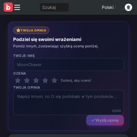
Szukaj
Polski
/
TWOJA OPINIA
Podziel się swoimi wrażeniami
Pomóż innym, zostawiając szybką ocenę poniżej.
TWOJE IMIĘ
OCENA
Dotknij, aby ocenić
TWOJA OPINIA
0/500
Wyślij opinię