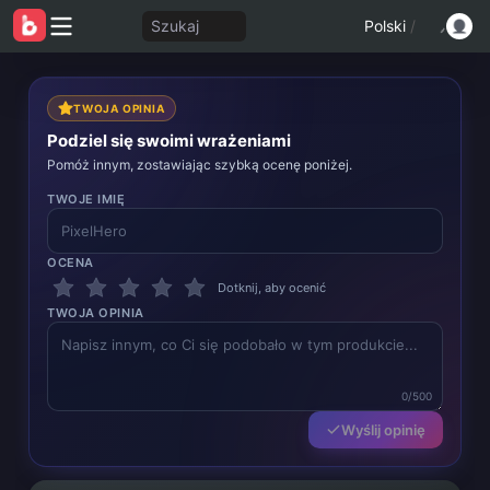
Szukaj
Polski
/
TWOJA OPINIA
Podziel się swoimi wrażeniami
Pomóż innym, zostawiając szybką ocenę poniżej.
TWOJE IMIĘ
OCENA
Dotknij, aby ocenić
TWOJA OPINIA
0/500
Wyślij opinię