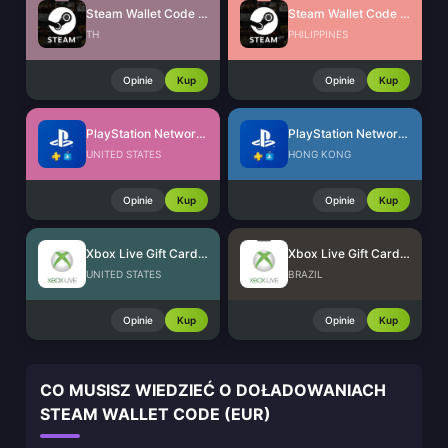
Steam Wallet Code (THB)
Steam Wallet Code (PHP)
TH
PHILIPPINES
Opinie
Kup
Opinie
Kup
PlayStation Network Card (US)
PlayStation Network Card (HK)
UNITED STATES
HONG KONG
Opinie
Kup
Opinie
Kup
Xbox Live Gift Card (US)
Xbox Live Gift Card (BR)
UNITED STATES
BRAZIL
Opinie
Kup
Opinie
Kup
CO MUSISZ WIEDZIEĆ O DOŁADOWANIACH
STEAM WALLET CODE (EUR)