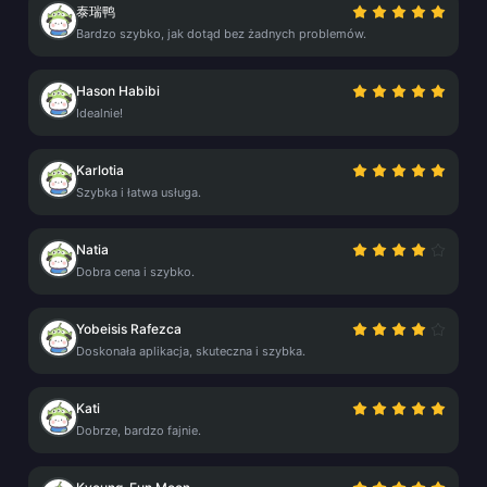
泰瑞鸭
Bardzo szybko, jak dotąd bez żadnych problemów.
Hason Habibi
Idealnie!
Karlotia
Szybka i łatwa usługa.
Natia
Dobra cena i szybko.
Yobeisis Rafezca
Doskonała aplikacja, skuteczna i szybka.
Kati
Dobrze, bardzo fajnie.