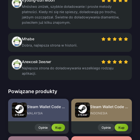
Kyoung-Eun Moon
Mnóstwo zniżek, szybkie doładowanie i proste metody
płatności. Kiedy mi się nie spieszy, doładowuję po trochu,
jakbym oszczędzał. Świetne do doładowywania diamentów,
poleciłem już kilku znajomym.
Mhabe
Dobra, najlepsza strona w historii.
Алексей Зеелиг
Najlepsza strona do doładowywania wszelkiego rodzaju
aplikacji.
Powiązane produkty
Steam Wallet Code (MYR)
Steam Wallet Code (IDR)
MALAYSIA
INDONESIA
Opinie
Kup
Opinie
Kup