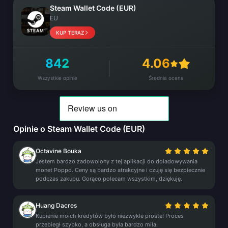
Steam Wallet Code (EUR)
EU
KUP TERAZ
842
4.06
Wszystkie opinie
Średnia ocena
Opinie o Steam Wallet Code (EUR)
Octavine Bouka
Jestem bardzo zadowolony z tej aplikacji do doładowywania
monet Poppo. Ceny są bardzo atrakcyjne i czuję się bezpiecznie
podczas zakupu. Gorąco polecam wszystkim, dziękuję.
Huang Dacres
Kupienie moich kredytów było niezwykle proste! Proces
przebiegł szybko, a obsługa była bardzo miła.