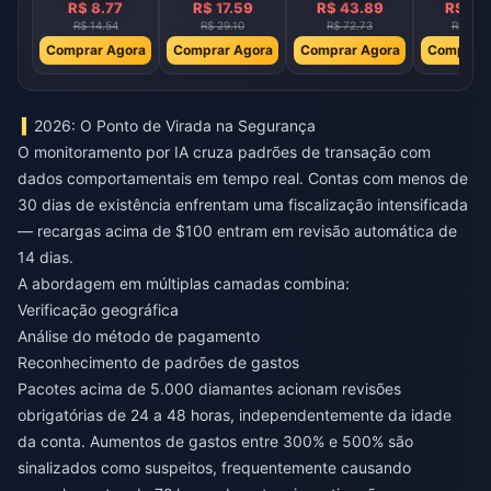
R$ 8.77
R$ 17.59
R$ 43.89
R$ 87
R$ 14.54
R$ 29.10
R$ 72.73
R$ 145
Comprar Agora
Comprar Agora
Comprar Agora
Comprar 
2026: O Ponto de Virada na Segurança
O monitoramento por IA cruza padrões de transação com
dados comportamentais em tempo real. Contas com menos de
30 dias de existência enfrentam uma fiscalização intensificada
— recargas acima de $100 entram em revisão automática de
14 dias.
A abordagem em múltiplas camadas combina:
Verificação geográfica
Análise do método de pagamento
Reconhecimento de padrões de gastos
Pacotes acima de 5.000 diamantes acionam revisões
obrigatórias de 24 a 48 horas, independentemente da idade
da conta. Aumentos de gastos entre 300% e 500% são
sinalizados como suspeitos, frequentemente causando