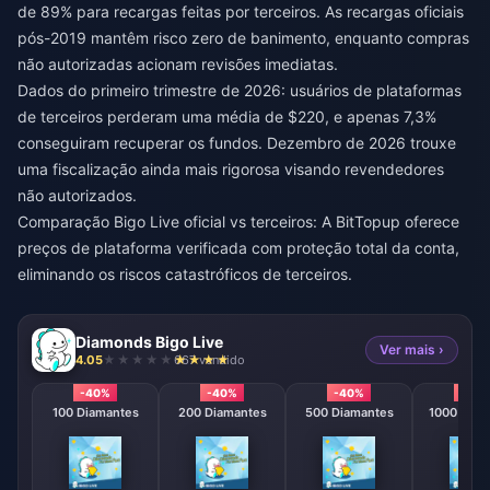
de 89% para recargas feitas por terceiros. As recargas oficiais
pós-2019 mantêm risco zero de banimento, enquanto compras
não autorizadas acionam revisões imediatas.
Dados do primeiro trimestre de 2026: usuários de plataformas
de terceiros perderam uma média de $220, e apenas 7,3%
conseguiram recuperar os fundos. Dezembro de 2026 trouxe
uma fiscalização ainda mais rigorosa visando revendedores
não autorizados.
Comparação
Bigo Live oficial vs terceiros
: A BitTopup oferece
preços de plataforma verificada com proteção total da conta,
eliminando os riscos catastróficos de terceiros.
Diamonds Bigo Live
Ver mais ›
4.05
667 vendido
-40%
-40%
-40%
-40
100 Diamantes
200 Diamantes
500 Diamantes
1000 Diam