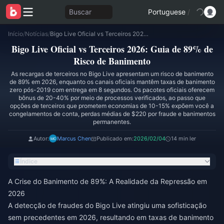
Buscar
Portuguese
/
Início
/
Notícias
/
Bigo Live Oficial vs Terceiros 2026: Guia de 89% de Risco de Banimento
Bigo Live Oficial vs Terceiros 2026: Guia de 89% de
Risco de Banimento
As recargas de terceiros no Bigo Live apresentam um risco de banimento
de 89% em 2026, enquanto os canais oficiais mantêm taxas de banimento
zero pós-2019 com entrega em 8 segundos. Os pacotes oficiais oferecem
bônus de 20-40% por meio de processos verificados, ao passo que
opções de terceiros que prometem economias de 10-15% expõem você a
congelamentos de conta, perdas médias de $220 por fraude e banimentos
permanentes.
Autor:
Marcus Chen
Publicado em:
2026/02/04
14 min ler
Índice
A Crise do Banimento de 89%: A Realidade da Repressão em
2026
A detecção de fraudes do Bigo Live atingiu uma sofisticação
sem precedentes em 2026, resultando em taxas de banimento