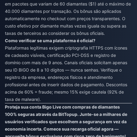
em pacotes que variam de 60 diamantes ($1) até o máximo de
40.000 diamantes por transação. Os bônus são aplicados
automaticamente no checkout com preços transparentes. O
custo efetivo por diamante muitas vezes iguala ou supera as
taxas de terceiros ao considerar os bônus oficiais.
Como verificar se uma plataforma é oficial?
Plataformas legítimas exigem criptografia HTTPS com ícones
de cadeado visíveis, certificação PCI-DSS e registro de
domínio com mais de 9 anos. Canais oficiais solicitam apenas
seu ID BIGO de 8 a 10 dígitos — nunca senhas. Verifique o
registro da empresa, endereços físicos e atendimento
profissional antes de inserir dados de pagamento. Descontos
acima de 60% = fraude; mesmo 15% exige cautela (92% de
taxa de malware).
Proteja sua conta Bigo Live com compras de diamantes
100% seguras através da BitTopup. Junte-se a milhares de
usuários verificados que escolhem a segurança em vez da
economia incerta. Comece sua recarga oficial agora —
aproveite bônus exclusivos com risco zero de banimento!