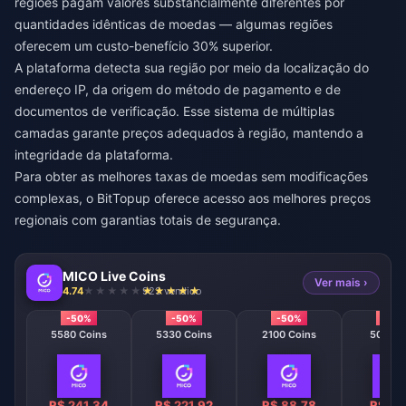
regiões pagam valores substancialmente diferentes por
quantidades idênticas de moedas — algumas regiões
oferecem um custo-benefício 30% superior.
A plataforma detecta sua região por meio da localização do
endereço IP, da origem do método de pagamento e de
documentos de verificação. Esse sistema de múltiplas
camadas garante preços adequados à região, mantendo a
integridade da plataforma.
Para obter as melhores taxas de moedas sem modificações
complexas, o
BitTopup
oferece acesso aos melhores preços
regionais com garantias totais de segurança.
MICO Live Coins
Ver mais ›
4.74
923 vendido
-50%
-50%
-50%
-50
5580 Coins
5330 Coins
2100 Coins
508 Co
R$ 241.34
R$ 221.92
R$ 88.78
R$ 22