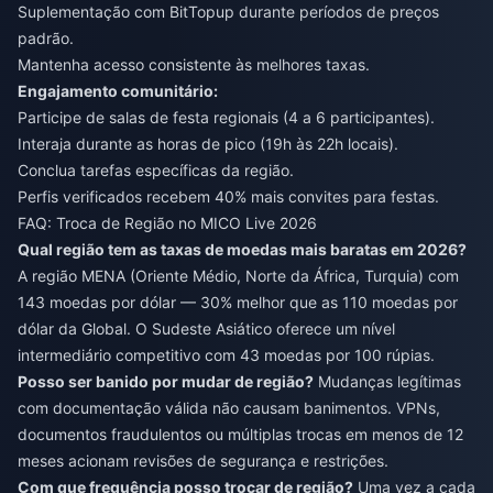
Suplementação com BitTopup durante períodos de preços
padrão.
Mantenha acesso consistente às melhores taxas.
Engajamento comunitário:
Participe de salas de festa regionais (4 a 6 participantes).
Interaja durante as horas de pico (19h às 22h locais).
Conclua tarefas específicas da região.
Perfis verificados recebem 40% mais convites para festas.
FAQ: Troca de Região no MICO Live 2026
Qual região tem as taxas de moedas mais baratas em 2026?
A região MENA (Oriente Médio, Norte da África, Turquia) com
143 moedas por dólar — 30% melhor que as 110 moedas por
dólar da Global. O Sudeste Asiático oferece um nível
intermediário competitivo com 43 moedas por 100 rúpias.
Posso ser banido por mudar de região?
Mudanças legítimas
com documentação válida não causam banimentos. VPNs,
documentos fraudulentos ou múltiplas trocas em menos de 12
meses acionam revisões de segurança e restrições.
Com que frequência posso trocar de região?
Uma vez a cada