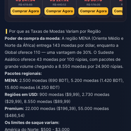
R$ 478.65
R$ 440.12
R$ 176.05
R$ 44.
Comprar Agora
Comprar Agora
Comprar Agora
Comprar 
Por que as Taxas de Moedas Variam por Região
Poder de compra da moeda:
A região MENA (Oriente Médio e
Norte da África) entrega 143 moedas por dólar, enquanto a
Global oferece 110 — uma vantagem de 30%. O Sudeste
Asiático oferece 43 moedas por 100 rúpias, com pacotes de
grande volume chegando a 8.550 moedas por 24.900 rúpias.
Pacotes regionais:
MENA:
2.500 moedas (690 BDT), 5.200 moedas (1.420 BDT),
15.600 moedas (4.250 BDT)
Regiões em USD:
900 moedas ($9,99), 2.730 moedas
($29,99), 8.550 moedas ($89,99)
Premium:
22.000 moedas ($196,39), 55.000 moedas
($486,54)
Os limites de saque variam:
América do Norte: $500 - $3.000