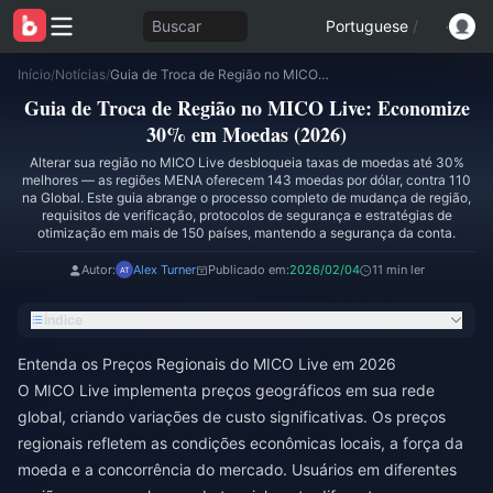
Buscar
Portuguese
/
Início
/
Notícias
/
Guia de Troca de Região no MICO Live: Economize 30% em Moedas (2026)
Guia de Troca de Região no MICO Live: Economize
30% em Moedas (2026)
Alterar sua região no MICO Live desbloqueia taxas de moedas até 30%
melhores — as regiões MENA oferecem 143 moedas por dólar, contra 110
na Global. Este guia abrange o processo completo de mudança de região,
requisitos de verificação, protocolos de segurança e estratégias de
otimização em mais de 150 países, mantendo a segurança da conta.
Autor:
Alex Turner
Publicado em:
2026/02/04
11 min ler
Índice
Entenda os Preços Regionais do MICO Live em 2026
O MICO Live implementa preços geográficos em sua rede
global, criando variações de custo significativas. Os preços
regionais refletem as condições econômicas locais, a força da
moeda e a concorrência do mercado. Usuários em diferentes