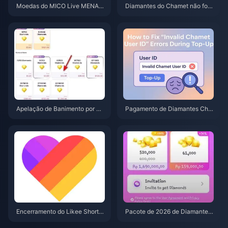
Moedas do MICO Live MENA a
Diamantes do Chamet não fora
pós a v5.2: Ofertas mais barata
m recebidos após recarga pelo
s de 2026
Google? Solução para 2026
Apelação de Banimento por Ch
Pagamento de Diamantes Cha
argeback de Diamantes no Ch
met Recusado? Soluções de C
amet 2026: A Taxa de Sucesso
ompra Segura (Junho de 2026)
é Realmente 0%?
Encerramento do Likee Short V
Pacote de 2026 de Diamantes
ideo na Indonésia (abril de 202
do Chamet por $3,44: Vale real
6): Moedas, Backup e Próximo
mente a pena comprar?