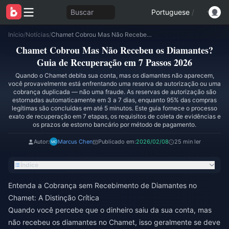
Buscar
Portuguese
/
Início
/
Notícias
/
Chamet Cobrou Mas Não Recebeu os Diamantes? Guia de Recuperação em 7 Passos 2026
Chamet Cobrou Mas Não Recebeu os Diamantes?
Guia de Recuperação em 7 Passos 2026
Quando o Chamet debita sua conta, mas os diamantes não aparecem,
você provavelmente está enfrentando uma reserva de autorização ou uma
cobrança duplicada — não uma fraude. As reservas de autorização são
estornadas automaticamente em 3 a 7 dias, enquanto 95% das compras
legítimas são concluídas em até 5 minutos. Este guia fornece o processo
exato de recuperação em 7 etapas, os requisitos de coleta de evidências e
os prazos de estorno bancário por método de pagamento.
Autor:
Marcus Chen
Publicado em:
2026/02/08
25 min ler
Índice
Entenda a Cobrança sem Recebimento de Diamantes no
Chamet: A Distinção Crítica
Quando você percebe que o dinheiro saiu da sua conta, mas
não recebeu os diamantes no Chamet, isso geralmente se deve