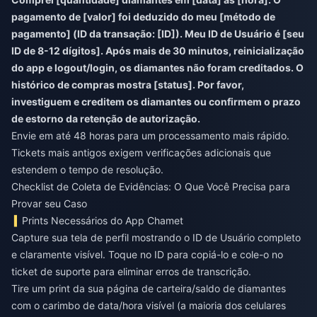
pagamento de [valor] foi deduzido do meu [método de
pagamento] (ID da transação: [ID]). Meu ID de Usuário é [seu
ID de 8-12 dígitos]. Após mais de 30 minutos, reinicialização
do app e logout/login, os diamantes não foram creditados. O
histórico de compras mostra [status]. Por favor,
investiguem e creditem os diamantes ou confirmem o prazo
de estorno da retenção de autorização.
Envie em até 48 horas para um processamento mais rápido.
Tickets mais antigos exigem verificações adicionais que
estendem o tempo de resolução.
Checklist de Coleta de Evidências: O Que Você Precisa para
Provar seu Caso
Prints Necessários do App Chamet
Capture sua tela de perfil mostrando o ID de Usuário completo
e claramente visível. Toque no ID para copiá-lo e cole-o no
ticket de suporte para eliminar erros de transcrição.
Tire um print da sua página de carteira/saldo de diamantes
com o carimbo de data/hora visível (a maioria dos celulares