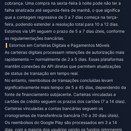
cobrança. Uma compra na sexta-feira à noite pode não ter a
falha sinalizada até segunda-feira de manhã, o que significa
que a contagem regressiva de 3 a 7 dias começa na terça-
feira, podendo estender a resolução total para 10 a 12 dias.
Estornos via UPI seguem o prazo de 5 a 7 dias úteis, conforme
as regulamentações bancárias.
Estornos em Carteiras Digitais e Pagamentos Móveis
As carteiras digitais processam retenções de autorização mais
rapidamente — normalmente de 2 a 5 dias. Essas plataformas
mantêm conexões de API diretas que permitem atualizações
de status de transação em tempo real.
No entanto, reembolsos de transações concluídas levam
significativamente mais tempo: de 5 a 45 dias, dependendo da
fonte de financiamento subjacente. Carteiras vinculadas a
cartões de crédito seguem os prazos dos cartões (7 a 14 dias).
Carteiras vinculadas a contas bancárias seguem os
cronogramas de transferência bancária (10 a 30 dias úteis).
Os reembolsos do Google Play são processados em 3 a 14
dias, com a maioria dos usuários vendo os fundos retornarem