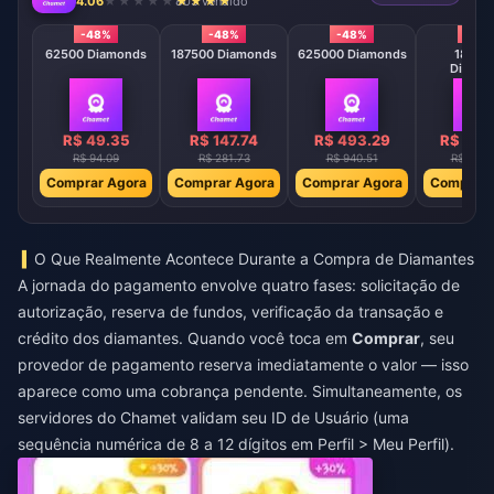
4.06
803 vendido
-48%
-48%
-48%
-48
62500 Diamonds
187500 Diamonds
625000 Diamonds
18750
Diamo
R$ 49.35
R$ 147.74
R$ 493.29
R$ 147
R$ 94.09
R$ 281.73
R$ 940.51
R$ 2816
Comprar Agora
Comprar Agora
Comprar Agora
Comprar 
O Que Realmente Acontece Durante a Compra de Diamantes
A jornada do pagamento envolve quatro fases: solicitação de
autorização, reserva de fundos, verificação da transação e
crédito dos diamantes. Quando você toca em
Comprar
, seu
provedor de pagamento reserva imediatamente o valor — isso
aparece como uma cobrança pendente. Simultaneamente, os
servidores do Chamet validam seu ID de Usuário (uma
sequência numérica de 8 a 12 dígitos em Perfil > Meu Perfil).