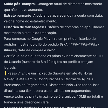
Saldo pós-compra
: Contagem atual de diamantes mostrando
que não houve aumento.
Extrato bancário
: A cobrança aparecendo na conta com data,
valor e nome do estabelecimento.
Histórico de transações
: Histórico de compras no app Chamet
mostrando o status da transação.
Para compras no Google Play, tire um print do histórico de
pedidos mostrando o ID do pedido (GPA.####-####-####-
#####), data da compra e valor.
Certifique-se de que todos os prints exibam claramente seu ID
de Usuário (número de 8 a 12 dígitos no perfil) e estejam
legíveis.
Passo 7: Envie um Ticket de Suporte em até 48 Horas
Navegue até Perfil > Configurações > Central de Ajuda >
Problemas de Pagamento > Diamantes Não Creditados. Isso
direciona seu ticket para especialistas em pagamentos.
Anexe todos os prints (máximo de 5 arquivos, 10MB no total) e
forneça uma descrição clara:
Comprei [quantidade] diamantes em [data] às [hora]. O