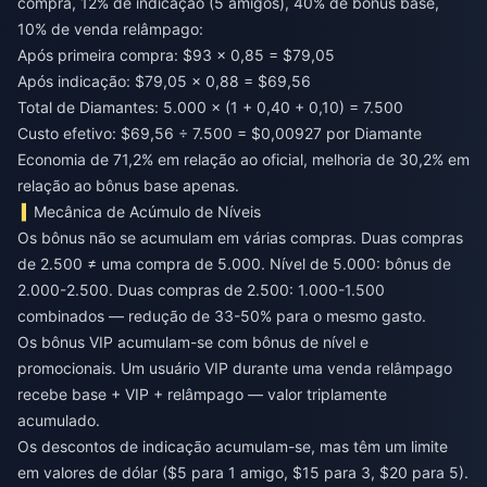
compra, 12% de indicação (5 amigos), 40% de bônus base,
10% de venda relâmpago:
Após primeira compra: $93 × 0,85 = $79,05
Após indicação: $79,05 × 0,88 = $69,56
Total de Diamantes: 5.000 × (1 + 0,40 + 0,10) = 7.500
Custo efetivo: $69,56 ÷ 7.500 = $0,00927 por Diamante
Economia de 71,2% em relação ao oficial, melhoria de 30,2% em
relação ao bônus base apenas.
Mecânica de Acúmulo de Níveis
Os bônus não se acumulam em várias compras. Duas compras
de 2.500 ≠ uma compra de 5.000. Nível de 5.000: bônus de
2.000-2.500. Duas compras de 2.500: 1.000-1.500
combinados — redução de 33-50% para o mesmo gasto.
Os bônus VIP acumulam-se com bônus de nível e
promocionais. Um usuário VIP durante uma venda relâmpago
recebe base + VIP + relâmpago — valor triplamente
acumulado.
Os descontos de indicação acumulam-se, mas têm um limite
em valores de dólar ($5 para 1 amigo, $15 para 3, $20 para 5).