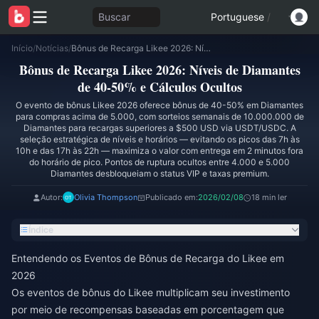
Buscar
Portuguese
/
Início
/
Notícias
/
Bônus de Recarga Likee 2026: Níveis de Diamantes de 40-50% e Cálculos Ocultos
Bônus de Recarga Likee 2026: Níveis de Diamantes
de 40-50% e Cálculos Ocultos
O evento de bônus Likee 2026 oferece bônus de 40-50% em Diamantes
para compras acima de 5.000, com sorteios semanais de 10.000.000 de
Diamantes para recargas superiores a $500 USD via USDT/USDC. A
seleção estratégica de níveis e horários — evitando os picos das 7h às
10h e das 17h às 22h — maximiza o valor com entrega em 2 minutos fora
do horário de pico. Pontos de ruptura ocultos entre 4.000 e 5.000
Diamantes desbloqueiam o status VIP e taxas premium.
Autor:
Olivia Thompson
Publicado em:
2026/02/08
18 min ler
Índice
Entendendo os Eventos de Bônus de Recarga do Likee em
2026
Os eventos de bônus do Likee multiplicam seu investimento
por meio de recompensas baseadas em porcentagem que