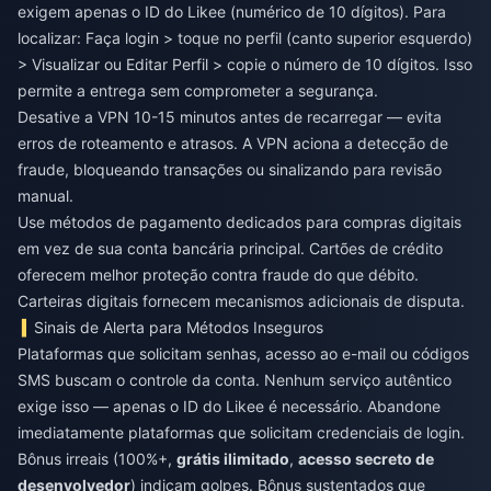
exigem apenas o ID do Likee (numérico de 10 dígitos). Para
localizar: Faça login > toque no perfil (canto superior esquerdo)
> Visualizar ou Editar Perfil > copie o número de 10 dígitos. Isso
permite a entrega sem comprometer a segurança.
Desative a VPN 10-15 minutos antes de recarregar — evita
erros de roteamento e atrasos. A VPN aciona a detecção de
fraude, bloqueando transações ou sinalizando para revisão
manual.
Use métodos de pagamento dedicados para compras digitais
em vez de sua conta bancária principal. Cartões de crédito
oferecem melhor proteção contra fraude do que débito.
Carteiras digitais fornecem mecanismos adicionais de disputa.
Sinais de Alerta para Métodos Inseguros
Plataformas que solicitam senhas, acesso ao e-mail ou códigos
SMS buscam o controle da conta. Nenhum serviço autêntico
exige isso — apenas o ID do Likee é necessário. Abandone
imediatamente plataformas que solicitam credenciais de login.
Bônus irreais (100%+,
grátis ilimitado
,
acesso secreto de
desenvolvedor
) indicam golpes. Bônus sustentados que