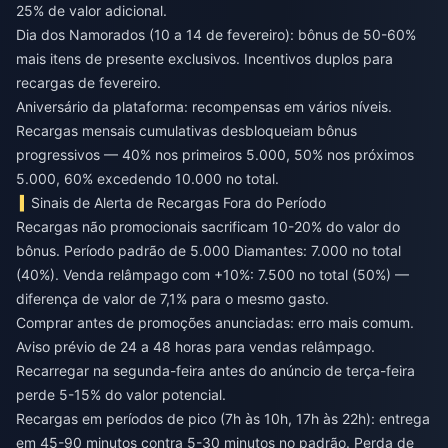
25% de valor adicional.
Dia dos Namorados (10 a 14 de fevereiro): bônus de 50-60%
mais itens de presente exclusivos. Incentivos duplos para
recargas de fevereiro.
Aniversário da plataforma: recompensas em vários níveis.
Recargas mensais cumulativas desbloqueiam bônus
progressivos — 40% nos primeiros 5.000, 50% nos próximos
5.000, 60% excedendo 10.000 no total.
Sinais de Alerta de Recargas Fora do Período
Recargas não promocionais sacrificam 10-20% do valor do
bônus. Período padrão de 5.000 Diamantes: 7.000 no total
(40%). Venda relâmpago com +10%: 7.500 no total (50%) —
diferença de valor de 7,1% para o mesmo gasto.
Comprar antes de promoções anunciadas: erro mais comum.
Aviso prévio de 24 a 48 horas para vendas relâmpago.
Recarregar na segunda-feira antes do anúncio de terça-feira
perde 5-15% do valor potencial.
Recargas em períodos de pico (7h às 10h, 17h às 22h): entrega
em 45-90 minutos contra 5-30 minutos no padrão. Perda de