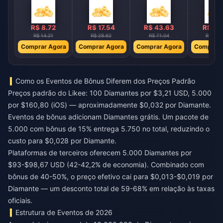
R$ 8.72
R$ 17.54
R$ 43.63
R$ 87
R$ 14.21
R$ 28.62
R$ 71.04
R$ 142.
Comprar Agora
Comprar Agora
Comprar Agora
Comprar 
Como os Eventos de Bônus Diferem dos Preços Padrão
Preços padrão do Likee: 100 Diamantes por $3,21 USD, 5.000
por $160,80 (iOS) — aproximadamente $0,032 por Diamante.
Eventos de bônus adicionam Diamantes grátis. Um pacote de
5.000 com bônus de 15% entrega 5.750 no total, reduzindo o
custo para $0,028 por Diamante.
Plataformas de terceiros oferecem 5.000 Diamantes por
$93-$98,67 USD (42-42,2% de economia). Combinado com
bônus de 40-50%, o preço efetivo cai para $0,013-$0,019 por
Diamante — um desconto total de 59-68% em relação às taxas
oficiais.
Estrutura de Eventos de 2026