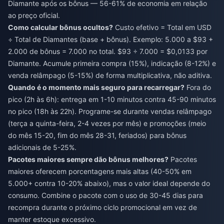
Diamante após os bônus — 56-61% de economia em relação
ao preço oficial.
Como calcular bônus ocultos?
Custo efetivo = Total em USD
÷ Total de Diamantes (base + bônus). Exemplo: 5.000 a $93 +
2.000 de bônus = 7.000 no total. $93 ÷ 7.000 = $0,0133 por
Diamante. Acumule primeira compra (15%), indicação (8-12%) e
venda relâmpago (5-15%) de forma multiplicativa, não aditiva.
Quando é o momento mais seguro para recarregar?
Fora do
pico (2h às 6h): entrega em 1-10 minutos contra 45-90 minutos
no pico (18h às 22h). Programe-se durante vendas relâmpago
(terça a quinta-feira, 2-4 vezes por mês) e promoções (meio
do mês 15-20, fim do mês 28-31, feriados) para bônus
adicionais de 5-25%.
Pacotes maiores sempre dão bônus melhores?
Pacotes
maiores oferecem porcentagens mais altas (40-50% em
5.000+ contra 10-20% abaixo), mas o valor ideal depende do
consumo. Combine o pacote com o uso de 30-45 dias para
recompra durante o próximo ciclo promocional em vez de
manter estoque excessivo.