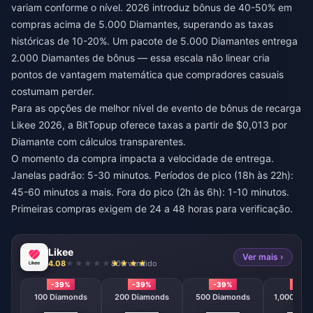
variam conforme o nível. 2026 introduz bônus de 40-50% em
compras acima de 5.000 Diamantes, superando as taxas
históricas de 10-20%. Um pacote de 5.000 Diamantes entrega
2.000 Diamantes de bônus — essa escala não linear cria
pontos de vantagem matemática que compradores casuais
costumam perder.
Para as opções de
melhor nível de evento de bônus de recarga
Likee 2026
, a BitTopup oferece taxas a partir de $0,013 por
Diamante com cálculos transparentes.
O momento da compra impacta a velocidade de entrega.
Janelas padrão: 5-30 minutos. Períodos de pico (18h às 22h):
45-60 minutos a mais. Fora do pico (2h às 6h): 1-10 minutos.
Primeiras compras exigem de 24 a 48 horas para verificação.
Likee
Ver mais ›
4.08
806 vendido
-39%
-39%
-39%
-39
100 Diamonds
200 Diamonds
500 Diamonds
1,000 Dia