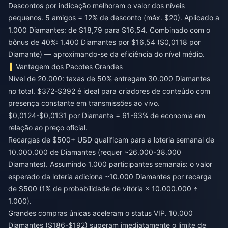
Descontos por indicação melhoram o valor dos níveis
pequenos. 5 amigos = 12% de desconto (máx. $20). Aplicado a
1.000 Diamantes: de $18,79 para $16,54. Combinado com o
bônus de 40%: 1.400 Diamantes por $16,54 ($0,0118 por
Diamante) — aproximando-se da eficiência do nível médio.
Vantagem dos Pacotes Grandes
Nível de 20.000: taxas de 50% entregam 30.000 Diamantes
no total. $372-$392 é ideal para criadores de conteúdo com
presença constante em transmissões ao vivo.
$0,0124-$0,0131 por Diamante = 61-63% de economia em
relação ao preço oficial.
Recargas de $500+ USD qualificam para a loteria semanal de
10.000.000 de Diamantes (requer ~26.000-38.000
Diamantes). Assumindo 1.000 participantes semanais: o valor
esperado da loteria adiciona ~10.000 Diamantes por recarga
de $500 (1% de probabilidade de vitória × 10.000.000 ÷
1.000).
Grandes compras únicas aceleram o status VIP. 10.000
Diamantes ($186-$192) superam imediatamente o limite de