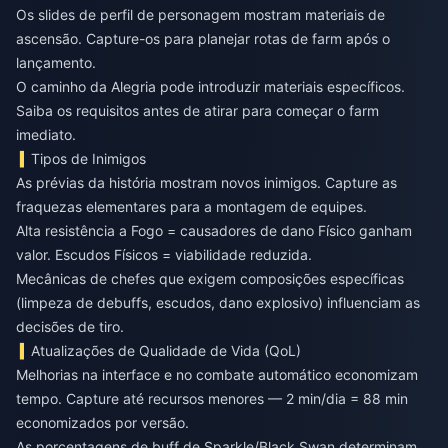
Os slides de perfil de personagem mostram materiais de
ascensão. Capture-os para planejar rotas de farm após o
lançamento.
O caminho da Alegria pode introduzir materiais específicos.
Saiba os requisitos antes de atirar para começar o farm
imediato.
Tipos de Inimigos
As prévias da história mostram novos inimigos. Capture as
fraquezas elementares para a montagem de equipes.
Alta resistência a Fogo = causadores de dano Físico ganham
valor. Escudos Físicos = viabilidade reduzida.
Mecânicas de chefes que exigem composições específicas
(limpeza de debuffs, escudos, dano explosivo) influenciam as
decisões de tiro.
Atualizações de Qualidade de Vida (QoL)
Melhorias na interface e no combate automático economizam
tempo. Capture até recursos menores — 2 min/dia = 88 min
economizados por versão.
As porcentagens de buff de Sparkle/Black Swan determinam