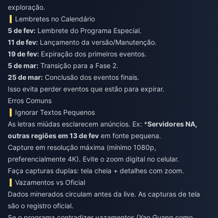
exploração.
Lembretes no Calendário
5 de fev:
Lembrete do Programa Especial.
11 de fev:
Lançamento da versão/Manutenção.
19 de fev:
Expiração dos primeiros eventos.
5 de mar:
Transição para a Fase 2.
25 de mar:
Conclusão dos eventos finais.
Isso evita perder eventos que estão para expirar.
Erros Comuns
Ignorar Textos Pequenos
As letras miúdas esclarecem anúncios. Ex: *
Servidores NA,
outras regiões em 13 de fev
em fonte pequena.
Capture em resolução máxima (mínimo 1080p,
preferencialmente 4K). Evite o zoom digital no celular.
Faça capturas duplas: tela cheia + detalhes com zoom.
Vazamentos vs Oficial
Dados minerados circulam antes da live. As capturas de tela
são o registro oficial.
Se o programa contradizer vazamentos (Yao Guang como