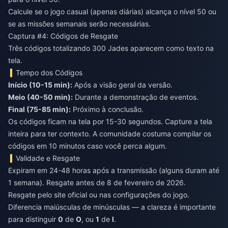
Calcule se o jogo casual (apenas diárias) alcança o nível 50 ou
se as missões semanais serão necessárias.
Captura #4: Códigos de Resgate
Três códigos totalizando 300 Jades aparecem como texto na
tela.
Tempo dos Códigos
Início (10-15 min):
Após a visão geral da versão.
Meio (40-50 min):
Durante a demonstração de eventos.
Final (75-85 min):
Próximo à conclusão.
Os códigos ficam na tela por 15-30 segundos. Capture a tela
inteira para ter contexto. A comunidade costuma compilar os
códigos em 10 minutos caso você perca algum.
Validade e Resgate
Expiram em 24-48 horas após a transmissão (alguns duram até
1 semana). Resgate antes de 8 de fevereiro de 2026.
Resgate pelo site oficial ou nas configurações do jogo.
Diferencia maiúsculas de minúsculas — a clareza é importante
para distinguir
0
de
O
, ou
1
de
l
.