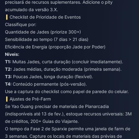
precisará de recursos suplementares. Adicione o pity
acumulado da versão 3.X.
Checklist de Prioridade de Eventos
Classifique por:
Quantidade de Jades (priorize 300+)
Sensibilidade ao tempo (7 dias > 21 dias)
Eficiência de Energia (proporção Jade por Poder)
Níveis:
T1:
Muitas Jades, curta duração (concluir imediatamente).
T2:
Jades médias, duração moderada (primeira semana).
T3:
Poucas Jades, longa duração (flexível).
T4:
Conteúdo permanente (pós-versão).
Use a captura do checklist como papel de parede do celular.
Ajustes de Pré-Farm
Se Yao Guang precisar de materiais de Planarcadia
(indisponíveis até 13 de fev.), estoque recursos universais: 3M
de créditos, 200+ Guias do Viajante.
O tempo da Fase 2 de Sparxie permite uma janela de farm de
3 semanas. Capture os locais de materiais das prévias de