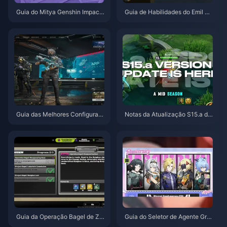
Guia do Mitya Genshin Impact
Guia de Habilidades do Emil He
| Agosto de 2026
rztier de Identity V | Agosto de
2026
Guia das Melhores Configuraç
Notas da Atualização S15.a de
ões para Delta Force | Agosto
Honor of Kings | Agosto de 202
de 2026
6
Guia da Operação Bagel de Ze
Guia do Seletor de Agente Grat
nless Zone Zero | Agosto de 20
uito de ZZZ 3.1 | Agosto de 20