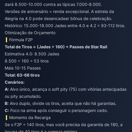
dará 8.500-10.000 contra as típicas 7.000-8.000.
Versões de aniversário = renda excepcional. A estreia da
Alegria na 4.0 pode desencadear bônus de celebração.
Histórico: 15.000-18.000 Jades entre 4.0 e 4.2 = 93-112 tiros.
Otimização de Orçamento
Fórmula F2P
Total de Tiros = (Jades ÷ 160) + Passes de Star Rail
Estimativa 4.0: 8.500 Jades
8.500 ÷ 160 = 53 tiros
Mais 10-15 Passes
Total: 63-68 tiros
Cenários:
A:
Alvo único, alcança o soft pity (75) com vitórias antecipadas
ou pity acumulado.
B:
Alvo duplo, divide os tiros, aceita que não há garantias.
C:
Foco na arma após conseguir o personagem cedo.
Momento da Recarga
Se o F2P = 140 tiros, mas você precisa da garantia de 180, a
lacuna de 40 tiros é a compra mínima.