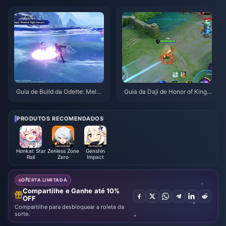
26
26
Guia de Build da Odette: Melho
Guia da Daji de Honor of Kings:
res Armas, Artefatos e Equipas
Top 10 Truques | Agosto de 20
| Agosto de 2026
26
PRODUTOS RECOMENDADOS
Honkai: Star
Zenless Zone
Genshin
Rail
Zero
Impact
OFERTA LIMITADA
Compartilhe e Ganhe até 10%
OFF
Compartilhe para desbloquear a roleta da
sorte.