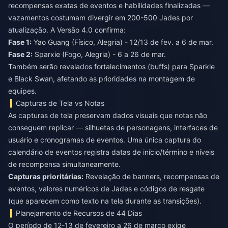
recompensas exatas de eventos e habilidades finalizadas —
vazamentos costumam divergir em 200-500 Jades por
atualização. A Versão 4.0 confirma:
Fase 1:
Yao Guang (Físico, Alegria) - 12/13 de fev. a 6 de mar.
Fase 2:
Sparxie (Fogo, Alegria) - 6 a 26 de mar.
Também serão revelados fortalecimentos (buffs) para Sparkle
e Black Swan, afetando as prioridades na montagem de
equipes.
Capturas de Tela vs Notas
As capturas de tela preservam dados visuais que notas não
conseguem replicar — silhuetas de personagens, interfaces de
usuário e cronogramas de eventos. Uma única captura do
calendário de eventos registra datas de início/término e níveis
de recompensa simultaneamente.
Capturas prioritárias:
Revelação de banners, recompensas de
eventos, valores numéricos de Jades e códigos de resgate
(que aparecem como texto na tela durante as transições).
Planejamento de Recursos de 44 Dias
O período de 12-13 de fevereiro a 26 de março exige