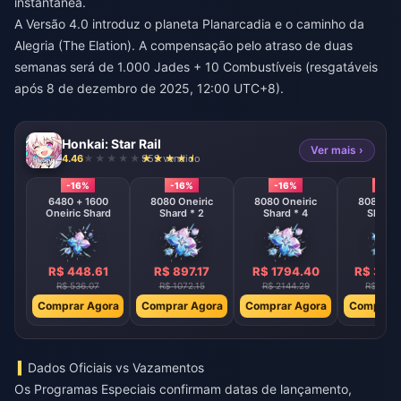
instantânea.
A Versão 4.0 introduz o planeta Planarcadia e o caminho da
Alegria (The Elation). A compensação pelo atraso de duas
semanas será de 1.000 Jades + 10 Combustíveis (resgatáveis
após 8 de dezembro de 2025, 12:00 UTC+8).
Honkai: Star Rail
Ver mais ›
4.46
959 vendido
-16%
-16%
-16%
-16%
6480 + 1600
8080 Oneiric
8080 Oneiric
8080 One
Oneiric Shard
Shard * 2
Shard * 4
Shard 
R$ 448.61
R$ 897.17
R$ 1794.40
R$ 358
R$ 536.07
R$ 1072.15
R$ 2144.29
R$ 4288
Comprar Agora
Comprar Agora
Comprar Agora
Comprar 
Dados Oficiais vs Vazamentos
Os Programas Especiais confirmam datas de lançamento,