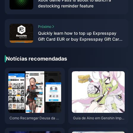
destocking reminder feature
Próximo
Quickly learn how to top up Expresspay
Gift Card EUR or buy Expresspay Gift Card
EUR
Notícias recomendadas
Como Recarregar Deusa da Vit
Guia de Aino em Genshin Impa
ória: Nikke com Economia – Se
ct: Esta nova personagem Hydr
u Guia de 2025 para o Bolso
o de 4 estrelas pode ser mais f
orte do que você imagina