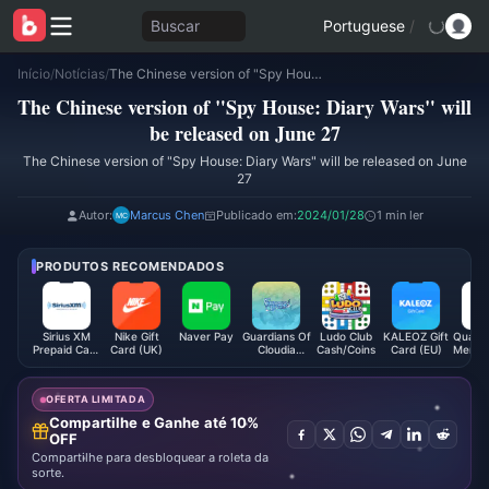
Buscar
Portuguese
/
Início
/
Notícias
/
The Chinese version of "Spy House: Diary Wars" will be released on June 27
The Chinese version of "Spy House: Diary Wars" will
be released on June 27
The Chinese version of "Spy House: Diary Wars" will be released on June
27
Autor:
Marcus Chen
Publicado em:
2024/01/28
1 min ler
PRODUTOS RECOMENDADOS
Sirius XM
Nike Gift
Naver Pay
Guardians Of
Ludo Club
KALEOZ Gift
Quark 
Prepaid Card
Card (UK)
Cloudia
Cash/Coins
Card (EU)
Membe
(US)
Coupon
up (
OFERTA LIMITADA
Compartilhe e Ganhe até 10%
OFF
Compartilhe para desbloquear a roleta da
sorte.