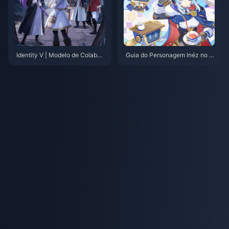
Identity V | Modelo de Colabor
Guia do Personagem Inéz no G
ação com Frieren Revelado – A
enshin Impact 5.8 – Um Novo S
lguns Pequenos Defeitos, Mas
ub-DPS Fora de Campo Poder
Nada Grave!
oso!