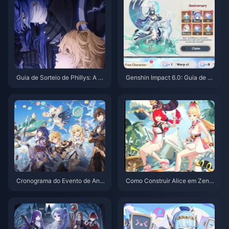
Guia de Sorteio de Phillys: A no
Genshin Impact 6.0: Guia de Eq
va estrela Electro da Versão 6.
uipe para Lauma – Artefatos e
0 vale o investimento?
Recomendações de Composiç
ão
Cronograma do Evento de Aniv
Como Construir Alice em Zenle
ersário de Genshin Impact 202
ss Zone Zero 2.1?
5: Guia Completo do Patch 6.0
e Novos Banners de Personag
ens