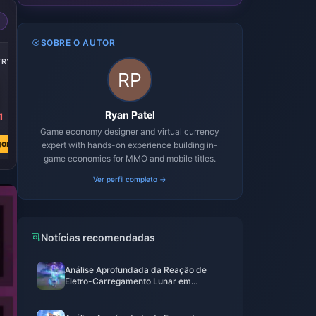
SOBRE O AUTOR
TRY
Ryan Patel
1
Game economy designer and virtual currency
ora
expert with hands-on experience building in-
game economies for MMO and mobile titles.
Ver perfil completo →
Notícias recomendadas
Análise Aprofundada da Reação de
Eletro-Carregamento Lunar em
Genshin Impact: Um Guia Completo, da
Mecânica à Prática