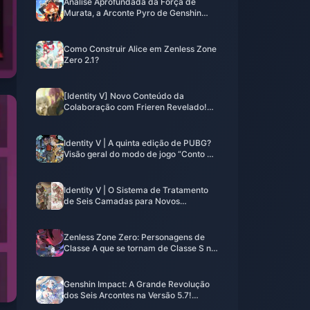
Análise Aprofundada da Força de
Murata, a Arconte Pyro de Genshin
Impact: Padrões de Atributos Finais e
Guia Completo de Constelações
Como Construir Alice em Zenless Zone
Zero 2.1?
[Identity V] Novo Conteúdo da
Colaboração com Frieren Revelado!
Faça login para obter 10 Sorteios
Gratuitos!
Identity V | A quinta edição de PUBG?
Visão geral do modo de jogo “Conto de
Fadas na Floresta”!
Identity V | O Sistema de Tratamento
de Seis Camadas para Novos
Lançamentos de Personagens –
Aqueles que Entendem Vão Chorar.
Zenless Zone Zero: Personagens de
Classe A que se tornam de Classe S no
Drive Disc 6
Genshin Impact: A Grande Revolução
dos Seis Arcontes na Versão 5.7!
Quatro Deuses Sentam-se à Mesma