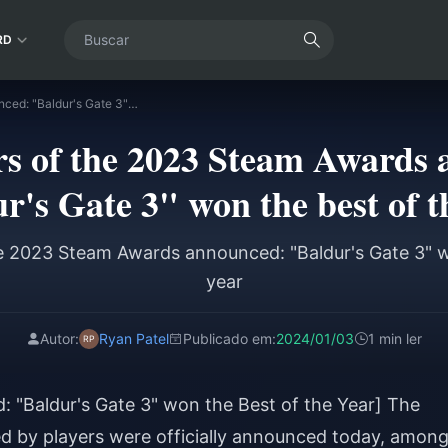
RD
The winners of the 2023 Steam Awards announced: "Baldur's Gate 3" won the best of the year
s of the 2023 Steam Awards
r's Gate 3" won the best of t
e 2023 Steam Awards announced: "Baldur's Gate 3" w
year
Autor:
Ryan Patel
Publicado em:
2024/01/03
1 min ler
"Baldur's Gate 3" won the Best of the Year] The
d by players were officially announced today, amon