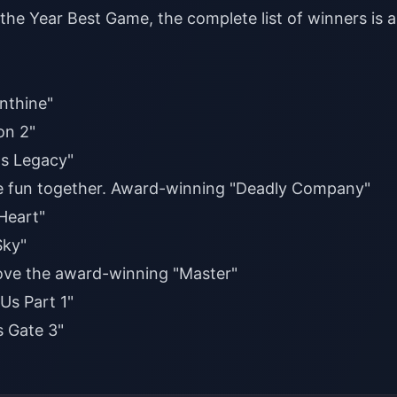
the Year Best Game, the complete list of winners is a
nthine"
on 2"
s Legacy"
ave fun together. Award-winning "Deadly Company"
Heart"
Sky"
 love the award-winning "Master"
Us Part 1"
 Gate 3"