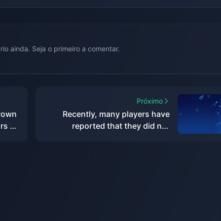
o ainda. Seja o primeiro a comentar.
Próximo
Crown
Recently, many players have
rs of
reported that they did not
receive PS Stars points for
recently purchased games.