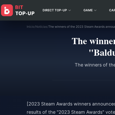
DIRECT TOP-UP
GAME
CA
Início
/
Notícias
/
The winner
"Baldu
The winners of th
[2023 Steam Awards winners announced: 
results of the "2023 Steam Awards" vote