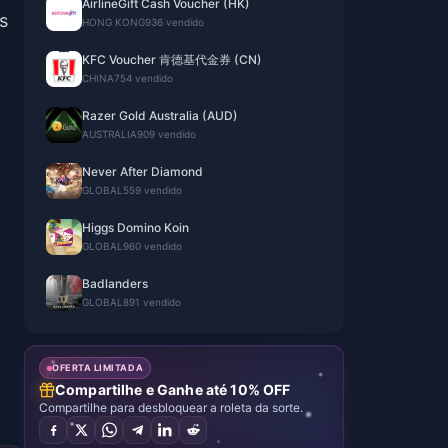
AirlineGift Cash Voucher (HK)
s
HONG KONG
936 vendido
KFC Voucher 肯德基代金券 (CN)
CHINA
754 vendido
Razer Gold Australia (AUD)
AUSTRALIA
909 vendido
Never After Diamond
GLOBAL
559 vendido
Higgs Domino Koin
GLOBAL
960 vendido
Badlanders
GLOBAL
891 vendido
OFERTA LIMITADA
Compartilhe e Ganhe até 10% OFF
Compartilhe para desbloquear a roleta da sorte.