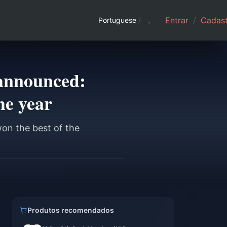
Entrar
/
Cadast
Portuguese
/
 announced:
he year
on the best of the
Produtos recomendados
g