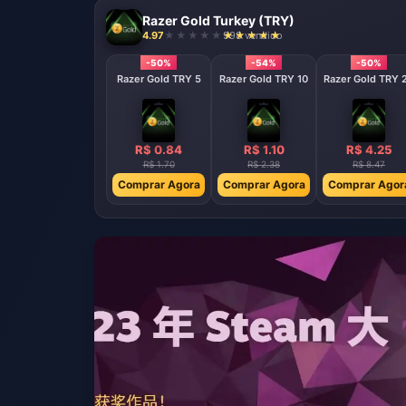
Razer Gold Turkey (TRY)
4.97
998 vendido
-50%
-54%
-50%
Razer Gold TRY 5
Razer Gold TRY 10
Razer Gold TRY 
R$ 0.84
R$ 1.10
R$ 4.25
R$ 1.70
R$ 2.38
R$ 8.47
Comprar Agora
Comprar Agora
Comprar Agor