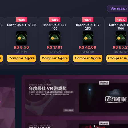
Ver mais ›
-49%
-50%
-50%
-50%
25
Razer Gold TRY 50
Razer Gold TRY
Razer Gold TRY
Razer Gold 
100
250
500
R$ 8.56
R$ 17.01
R$ 42.68
R$ 85.2
R$ 16.94
R$ 33.78
R$ 84.60
R$ 169.02
a
Comprar Agora
Comprar Agora
Comprar Agora
Comprar Ag