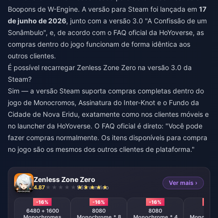
Boopons de W-Engine. A versão para Steam foi lançada em
17
de junho de 2026
, junto com a versão 3.0 "A Confissão de um
Sonâmbulo", e, de acordo com o FAQ oficial da HoYoverse, as
compras dentro do jogo funcionam de forma idêntica aos
outros clientes.
É possível recarregar Zenless Zone Zero na versão 3.0 da
Steam?
Sim — a versão Steam suporta compras completas dentro do
jogo de Monocromos, Assinatura do Inter-Knot e o Fundo da
Cidade de Nova Eridu, exatamente como nos clientes móveis e
no launcher da HoYoverse. O FAQ oficial é direto: "Você pode
fazer compras normalmente. Os itens disponíveis para compra
no jogo são os mesmos dos outros clientes de plataforma."
Zenless Zone Zero
Ver mais ›
4.87
963 vendido
-16%
-16%
-16%
-16%
6480 + 1600
8080
8080
808
Monochromes
Monochrome * 8
Monochrome * 4
Monochrom