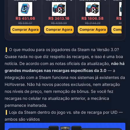
R$ 451.66
R$ 3613.16
R$ 1806.58
R$ 903
R$ 536.07
R$ 4288.59
R$ 2144.29
R$ 1072
Comprar Agora
Comprar Agora
Comprar Agora
Comprar 
O que mudou para os jogadores da Steam na Versão 3.0?
Quase nada no que diz respeito às recargas, e isso é uma boa
notícia. De acordo com as notas oficiais da atualização,
não há
grandes mudanças nas recargas específicas da 3.0
— a
integração com a Steam funciona nos sistemas já existentes da
HoYoverse. Não há novos pacotes exclusivos, nem alteração
nos níveis de preço, nem remoção de bônus. Se você fez
recargas no celular na atualização anterior, a mecânica
permanece inalterada.
Loja da Steam dentro do jogo vs. site de recarga por UID —
ambos são válidos