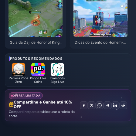
Guia da Daji de Honor of Kings:
Dicas do Evento do Homem-Ar
Top 10 Truques | Agosto de 20
anha no PUBG Mobile | Agosto
26
de 2026
PRODUTOS RECOMENDADOS
Zenless Zone
Poppo Live
Diamonds
Zero
Coins
Bigo Live
OFERTA LIMITADA
Compartilhe e Ganhe até 10%
OFF
Compartilhe para desbloquear a roleta da
sorte.