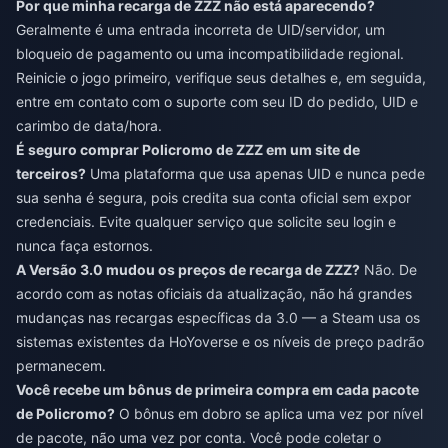
Por que minha recarga de ZZZ não está aparecendo?
Geralmente é uma entrada incorreta de UID/servidor, um
bloqueio de pagamento ou uma incompatibilidade regional.
Reinicie o jogo primeiro, verifique seus detalhes e, em seguida,
entre em contato com o suporte com seu ID do pedido, UID e
carimbo de data/hora.
É seguro comprar Policromo de ZZZ em um site de
terceiros?
Uma plataforma que usa apenas UID e nunca pede
sua senha é segura, pois credita sua conta oficial sem expor
credenciais. Evite qualquer serviço que solicite seu login e
nunca faça estornos.
A Versão 3.0 mudou os preços de recarga de ZZZ?
Não. De
acordo com as notas oficiais da atualização, não há grandes
mudanças nas recargas específicas da 3.0 — a Steam usa os
sistemas existentes da HoYoverse e os níveis de preço padrão
permanecem.
Você recebe um bônus de primeira compra em cada pacote
de Policromo?
O bônus em dobro se aplica uma vez por nível
de pacote, não uma vez por conta. Você pode coletar o