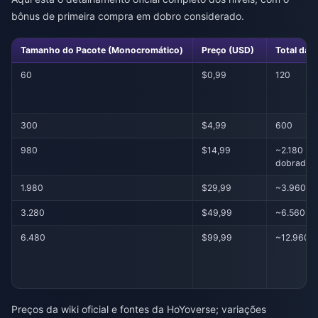
bônus de primeira compra em dobro considerado.
Tamanho do Pacote (Monocromático)
Preço (USD)
Total da 
60
$0,99
120
300
$4,99
600
980
$14,99
~2.180 (+
dobrado)
1.980
$29,99
~3.960
3.280
$49,99
~6.560
6.480
$99,99
~12.960
Preços da wiki oficial e fontes da HoYoverse; variações