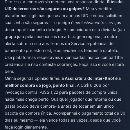
Dito isso, a controvérsia merece uma resposta direta.
Sites de
UID de terceiros são seguros ou golpes?
Meu veredito:
plataformas legítimas que usam apenas UID e nunca solicitam
sua senha são seguras — o perigo é
exclusivamente
serviços
de compartilhamento de login. A comunidade está dividida (um
grupo jura pelas economias de arbitragem regional, o outro
alerta sobre o risco aos Termos de Serviço e potencial de
banimento por estornos), e as evidências tendem à cautela.
Use plataformas respeitáveis e verificadas, nunca compartilhe
credenciais e não conteste cobranças. Faça isso e você estará
bem.
Minha segunda opinião firme:
a Assinatura do Inter-Knot é a
melhor compra do jogo, ponto final.
A US$ 0,266 por
invocação contra ~US$ 1,22 para pacotes de compra única,
nada mais chega perto. Qualquer jogador que retorna ou que
gasta pouco deve comprá-la
antes
de tocar em um único
pacote de compra única. Acompanhei o pagamento total de 30
dias eu mesmo — ela vence todas as vezes, desde que você
faça login diariamente.