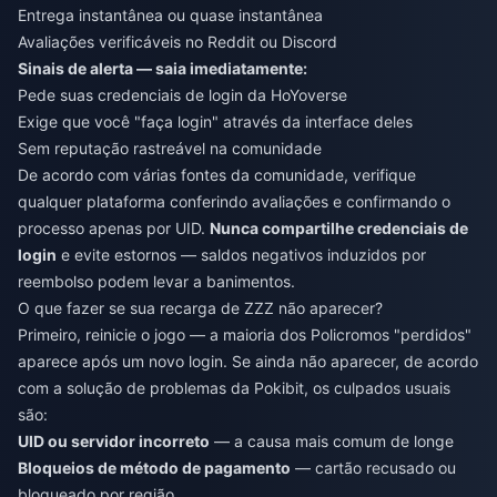
Entrega instantânea ou quase instantânea
Avaliações verificáveis no Reddit ou Discord
Sinais de alerta — saia imediatamente:
Pede suas credenciais de login da HoYoverse
Exige que você "faça login" através da interface deles
Sem reputação rastreável na comunidade
De acordo com várias fontes da comunidade, verifique
qualquer plataforma conferindo avaliações e confirmando o
processo apenas por UID.
Nunca compartilhe credenciais de
login
e evite estornos — saldos negativos induzidos por
reembolso podem levar a banimentos.
O que fazer se sua recarga de ZZZ não aparecer?
Primeiro, reinicie o jogo — a maioria dos Policromos "perdidos"
aparece após um novo login. Se ainda não aparecer, de acordo
com a solução de problemas da Pokibit, os culpados usuais
são:
UID ou servidor incorreto
— a causa mais comum de longe
Bloqueios de método de pagamento
— cartão recusado ou
bloqueado por região