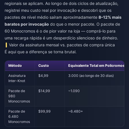
regionais se aplicam. Ao longo de dois ciclos de atualização,
registrei meu custo real por invocação e descobri que os
pacotes de nível médio saíram aproximadamente
8–12% mais
baratos por invocação
do que o menor pacote. O pacote de
60 Monocromos é o de pior valor na loja — comprá-lo para
uma recarga rápida é um desperdício silencioso de dinheiro.
Valor da assinatura mensal vs. pacotes de compra única
É aqui que a diferença se torna brutal.
Método
Custo
Equivalente Total em Policromos
Assinatura
$4,99
3.000 (ao longo de 30 dias)
Inter-Knot
Pacote de
$14,99
~1.090
980
Monocromos
Pacote de
$99,99
~6.480+
6.480
Monocromos