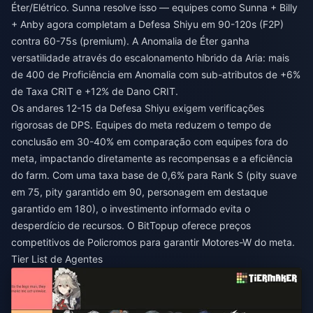
Éter/Elétrico. Sunna resolve isso — equipes como Sunna + Billy
+ Anby agora completam a Defesa Shiyu em 90-120s (F2P)
contra 60-75s (premium). A Anomalia de Éter ganha
versatilidade através do escalonamento híbrido da Aria: mais
de 400 de Proficiência em Anomalia com sub-atributos de +6%
de Taxa CRIT e +12% de Dano CRIT.
Os andares 12-15 da Defesa Shiyu exigem verificações
rigorosas de DPS. Equipes do meta reduzem o tempo de
conclusão em 30-40% em comparação com equipes fora do
meta, impactando diretamente as recompensas e a eficiência
do farm. Com uma taxa base de 0,6% para Rank S (pity suave
em 75, pity garantido em 90, personagem em destaque
garantido em 180), o investimento informado evita o
desperdício de recursos. O BitTopup oferece preços
competitivos de Policromos para garantir Motores-W do meta.
Tier List de Agentes