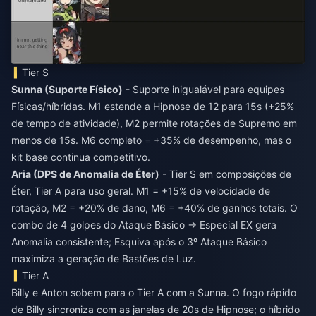
Tier S
Sunna (Suporte Físico)
- Suporte inigualável para equipes
Físicas/híbridas. M1 estende a Hipnose de 12 para 15s (+25%
de tempo de atividade), M2 permite rotações de Supremo em
menos de 15s. M6 completo = +35% de desempenho, mas o
kit base continua competitivo.
Aria (DPS de Anomalia de Éter)
- Tier S em composições de
Éter, Tier A para uso geral. M1 = +15% de velocidade de
rotação, M2 = +20% de dano, M6 = +40% de ganhos totais. O
combo de 4 golpes do Ataque Básico → Especial EX gera
Anomalia consistente; Esquiva após o 3º Ataque Básico
maximiza a geração de Bastões de Luz.
Tier A
Billy e Anton sobem para o Tier A com a Sunna. O fogo rápido
de Billy sincroniza com as janelas de 20s de Hipnose; o híbrido