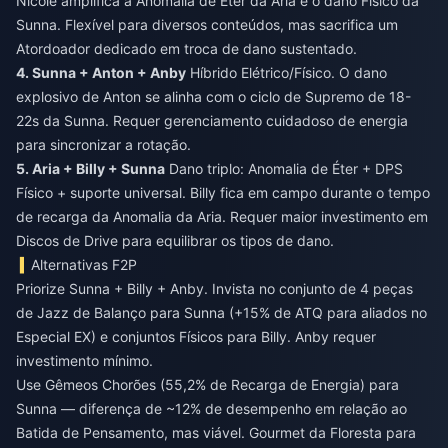
Nicole amplifica a Anomalia de Éter da Aria e o dano Físico da
Sunna. Flexível para diversos conteúdos, mas sacrifica um
Atordoador dedicado em troca de dano sustentado.
4. Sunna + Anton + Anby
Híbrido Elétrico/Físico. O dano
explosivo de Anton se alinha com o ciclo de Supremo de 18-
22s da Sunna. Requer gerenciamento cuidadoso de energia
para sincronizar a rotação.
5. Aria + Billy + Sunna
Dano triplo: Anomalia de Éter + DPS
Físico + suporte universal. Billy fica em campo durante o tempo
de recarga da Anomalia da Aria. Requer maior investimento em
Discos de Drive para equilibrar os tipos de dano.
Alternativas F2P
Priorize Sunna + Billy + Anby. Invista no conjunto de 4 peças
de Jazz de Balanço para Sunna (+15% de ATQ para aliados no
Especial EX) e conjuntos Físicos para Billy. Anby requer
investimento mínimo.
Use Gêmeos Chorões (55,2% de Recarga de Energia) para
Sunna — diferença de ~12% de desempenho em relação ao
Batida de Pensamento, mas viável. Gourmet da Floresta para