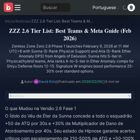
Buscar
Portuguese
/
Início
/
Notícias
/
ZZZ 2.6 Tier List: Best Teams & Meta Guide (Feb 2026)
ZZZ 2.6 Tier List: Best Teams & Meta Guide (Feb
2026)
Zenless Zone Zero 2.6 Phase 1 launches February 6, 2026 at 11 AM
UTC+8 with Sunna (S-Rank Physical Support) and Aria (S-Rank Ether
Anomaly DPS) from Angels of Delusion. Sunna hits S-tier in
Physical/hybrid teams, Aria ranks A-to-S-tier in Ether Anomaly comps for
Shiyu Defense floors 12-15. Signature W-engines boost performance 25-
30% over standard options.
Autor:
David Kim
Publicado em:
2026/02/05
5 min ler
Índice
O que Mudou na Versão 2.6 Fase 1
O Ídolo do Véu de Éter da Sunna concede a todo o esquadrão
+50 de ATQ por 30s e +30% de Multiplicador de Dano de
Atordoamento por 40s. Seu estado de Hipnose garante acertos
críticos com escalonamento de 210-500% de ATQ e +50-100%