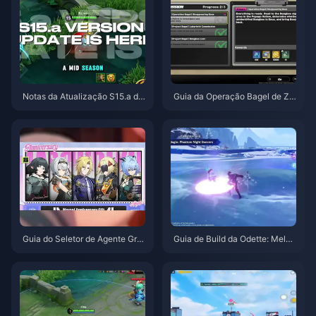
Notas da Atualização S15.a de
Guia da Operação Bagel de Ze
Honor of Kings | Agosto de 202
nless Zone Zero | Agosto de 20
6
26
Guia do Seletor de Agente Grat
Guia de Build da Odette: Melho
uito de ZZZ 3.1 | Agosto de 20
res Armas, Artefatos e Equipas
26
| Agosto de 2026