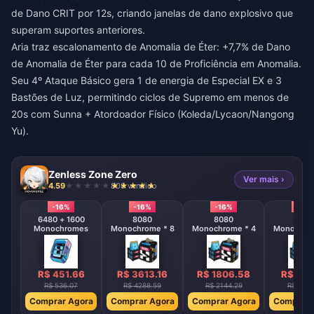
de Dano CRIT por 12s, criando janelas de dano explosivo que
superam suportes anteriores.
Aria traz escalonamento de Anomalia de Éter: +7,7% de Dano
de Anomalia de Éter para cada 10 de Proficiência em Anomalia.
Seu 4º Ataque Básico gera 1 de energia de Especial EX e 3
Bastões de Luz, permitindo ciclos de Supremo em menos de
20s com Sunna + Atordoador Físico (Koleda/Lycaon/Nangong
Yu).
Zenless Zone Zero
Ver mais ›
4.59
808 vendido
-16%
-16%
-16%
-16%
6480 + 1600
8080
8080
808
Monochromes
Monochrome * 8
Monochrome * 4
Monochrom
R$ 451.66
R$ 3613.16
R$ 1806.58
R$ 903
R$ 536.07
R$ 4288.59
R$ 2144.29
R$ 1072
Comprar Agora
Comprar Agora
Comprar Agora
Comprar 