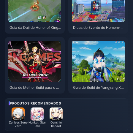
Guia da Daji de Honor of Kings:
Dicas do Evento do Homem-Ar
Top 10 Truques | Agosto de 20
anha no PUBG Mobile | Agosto
26
de 2026
Guia de Melhor Build para o Gil
Guia de Build de Yangyang Xu
gamesh em HSR | Agosto de 2
anling | Agosto de 2026
026
PRODUTOS RECOMENDADOS
Zenless Zone
Honkai: Star
Genshin
Zero
Rail
Impact