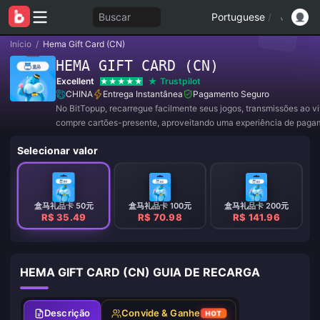
Buscar
Portuguese
/
Início
/
Hema Gift Card (CN)
HEMA GIFT CARD (CN)
Excellent
Trustpilot
CHINA
Entrega Instantânea
Pagamento Seguro
No BitTopup, recarregue facilmente seus jogos, transmissões ao v
compre cartões-presente, aproveitando uma experiência de paga
conveniente e ótimos descontos!
Selecionar valor
盒马礼品卡 50元
盒马礼品卡 100元
盒马礼品卡 200元
R$ 35.49
R$ 70.98
R$ 141.96
HEMA GIFT CARD (CN) GUIA DE RECARGA
Descrição
Convide & Ganhe
HOT