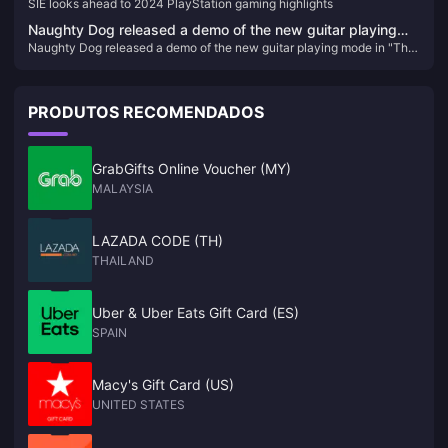
SIE looks ahead to 2024 PlayStation gaming highlights
Naughty Dog released a demo of the new guitar playing
Naughty Dog released a demo of the new guitar playing mode in "The
mode in "The Last of Us Part II: HD Remastered Edition"
Last of Us Part II: HD Remastered Edition"
PRODUTOS RECOMENDADOS
GrabGifts Online Voucher (MY)
MALAYSIA
LAZADA CODE (TH)
THAILAND
Uber & Uber Eats Gift Card (ES)
SPAIN
Macy's Gift Card (US)
UNITED STATES