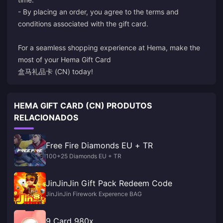
- By placing an order, you agree to the terms and
conditions associated with the gift card.
For a seamless shopping experience at Hema, make the
most of your Hema Gift Card
盒马礼品卡 (CN) today!
HEMA GIFT CARD (CN) PRODUTOS
RELACIONADOS
Free Fire Diamonds EU + TR
100+25 Diamonds EU + TR
JinJinJin Gift Pack Redeem Code
JinJinJin Firework Experence BAG
9 Card 980x