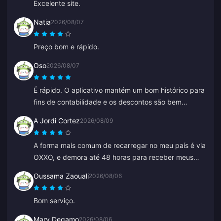
Excelente site.
Natia
2026/08/07
Preço bom e rápido.
Oso
2026/08/07
É rápido. O aplicativo mantém um bom histórico para
fins de contabilidade e os descontos são bem
competitivos.
A Jordi Cortez
2026/08/09
A forma mais comum de recarregar no meu país é via
OXXO, e demora até 48 horas para receber meus
diamantes.
Oussama Zaouali
2026/08/06
Bom serviço.
Mary Degamo
2026/08/06