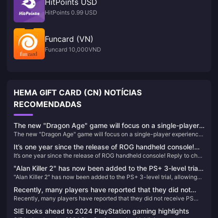
HitPoints USD
HitPoints 0.99 USD
Funcard (VN)
Funcard 10,000VND
HEMA GIFT CARD (CN) NOTÍCIAS
RECOMENDADAS
The new "Dragon Age" game will focus on a single-player
The new "Dragon Age" game will focus on a single-player experience
experience and will not include real-time services
and will not include real-time services
It’s one year since the release of ROG handheld console!
It’s one year since the release of ROG handheld console! Reply to chat
Reply to chat about your experience and get official
about your experience and get official peripherals & various 3A
peripherals & various 3A masterpieces!
"Alan Killer 2" has now been added to the PS+ 3-level trial,
masterpieces!
"Alan Killer 2" has now been added to the PS+ 3-level trial, allowing
allowing you to experience 3 hours of game content
you to experience 3 hours of game content
Recently, many players have reported that they did not
Recently, many players have reported that they did not receive PS
receive PS Stars points for recently purchased games.
Stars points for recently purchased games.
SIE looks ahead to 2024 PlayStation gaming highlights