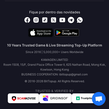
Fique por dentro das novidades
10 Years Trusted Game & Live Streaming Top-Up Platform
Since 2016 | 5,000,000+ Users Worldwide
KAMAGEN LIMITED
Room 1508, 15/F, Grand Plaza Office Tower II, 625 Nathan Road, Mong Kok,
Kowloon, Hong Kong
BUSINESS COOPERATION: ibittopup@gmail.com
© 2016-2026 BitTopup. All Rights Reserved.
TRUSTED & VERIFIED BY