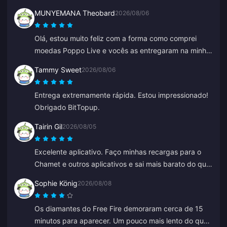
há meses com zero problemas. Recomendo muito.
MUNYEMANA Theobard
2026/08/06
Olá, estou muito feliz com a forma como comprei
moedas Poppo Live e vocês as entregaram na minha
conta Binance imediatamente. Estou satisfeito com o
Tammy Sweet
2026/08/06
seu aplicativo e como ele me guiou. Obrigado,
continuem assim.
Entrega extremamente rápida. Estou impressionado!
Obrigado BitTopup.
Tairin Gil
2026/08/05
Excelente aplicativo. Faço minhas recargas para o
Chamet e outros aplicativos e sai mais barato do que
recarregar dentro desses próprios apps.
Sophie König
2026/08/08
Os diamantes do Free Fire demoraram cerca de 15
minutos para aparecer. Um pouco mais lento do que