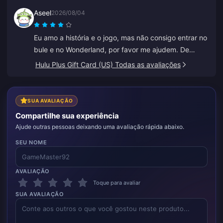
o esperado, mas o preço foi bom, então estou feliz.
Aseel
2026/08/04
Eu amo a história e o jogo, mas não consigo entrar no
bule e no Wonderland, por favor me ajudem. De
resto, tudo é ótimo.
Hulu Plus Gift Card (US) Todas as avaliações
SUA AVALIAÇÃO
Compartilhe sua experiência
Ajude outras pessoas deixando uma avaliação rápida abaixo.
SEU NOME
AVALIAÇÃO
Toque para avaliar
SUA AVALIAÇÃO