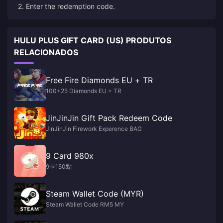
2. Enter the redemption code.
HULU PLUS GIFT CARD (US) PRODUTOS
RELACIONADOS
Free Fire Diamonds EU + TR
100+25 Diamonds EU + TR
JinJinJin Gift Pack Redeem Code
JinJinJin Firework Experence BAG
9 Card 980x
9卡150點
Steam Wallet Code (MYR)
Steam Wallet Code RM5 MY