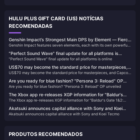
HULU PLUS GIFT CARD (US) NOTÍCIAS
RECOMENDADAS
Genshin Impact’s Strongest Main DPS by Element — Fierce
Genshin Impact features seven elements, each with its own powerful
Fire, Unquestioned Ice!
main DPS (carry) characters. Today, we’re going to take a look at who
"Perfect Sound Wave" final update for all platforms is
stands at the top for each element.
"Perfect Sound Wave" final update for all platforms is online
online
US$70 may become the standard price for masterpieces,
US$70 may become the standard price for masterpieces, and Capcom
and Capcom will reconsider its current game pricing
will reconsider its current game pricing strategy
strategy
Are you ready for blue fashion? "Persona 3: Reload" OP
Are you ready for blue fashion? "Persona 3: Reload" OP unveiled
unveiled
The Xbox app re-releases XGP information for "Baldur's
The Xbox app re-releases XGP information for "Baldur's Gate 1&2:
Gate 1&2: Enhanced Edition"
Enhanced Edition"
Akatsuki announces capital alliance with Sony and Koei
Akatsuki announces capital alliance with Sony and Koei Tecmo
Tecmo
PRODUTOS RECOMENDADOS