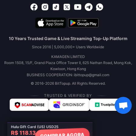
10 Years Trusted Game & Live Streaming Top-Up Platform
Since 2016 | 5,000,000+ Users Worldwide
KAMAGEN LIMITED
Room 1508, 15/F, Grand Plaza Office Tower II, 625 Nathan Road, Mong Kok,
Kowloon, Hong Kong
BUSINESS COOPERATION: ibittopup@gmail.com
© 2016-2026 BitTopup. All Rights Reserved.
TRUSTED & VERIFIED BY
Hulu Gift Card (US) USD25
R$ 118.13
COMPRAR AGORA