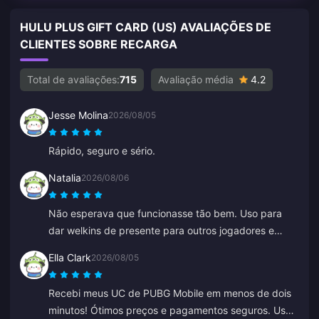
HULU PLUS GIFT CARD (US) AVALIAÇÕES DE
CLIENTES SOBRE RECARGA
Total de avaliações:
715
Avaliação média
4.2
Jesse Molina
2026/08/05
Rápido, seguro e sério.
Natalia
2026/08/06
Não esperava que funcionasse tão bem. Uso para
dar welkins de presente para outros jogadores e
tenho adorado o resultado. O atendimento ao cliente
Ella Clark
2026/08/05
também é rápido. Se você quer presentear alguém,
esta é uma ótima plataforma.
Recebi meus UC de PUBG Mobile em menos de dois
minutos! Ótimos preços e pagamentos seguros. Uso