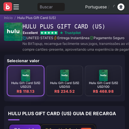
Buscar
Portuguese
/
Início
/
Hulu Plus Gift Card (US)
HULU PLUS GIFT CARD (US)
Excellent
Trustpilot
UNITED STATES
Entrega Instantânea
Pagamento Seguro
No BitTopup, recarregue facilmente seus jogos, transmissões ao v
compre cartões-presente, aproveitando uma experiência de paga
conveniente e ótimos descontos!
Selecionar valor
Hulu Gift Card (US)
Hulu Gift Card (US)
Hulu Gift Card (US)
USD25
USD50
USD100
R$ 118.13
R$ 234.52
R$ 468.98
HULU PLUS GIFT CARD (US) GUIA DE RECARGA