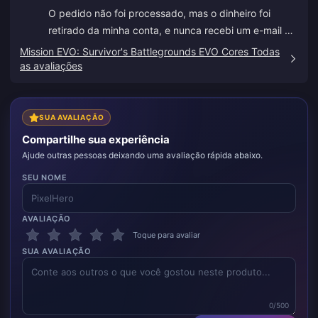
O pedido não foi processado, mas o dinheiro foi
retirado da minha conta, e nunca recebi um e-mail de
falha no pagamento ou de confirmação. O
Mission EVO: Survivor's Battlegrounds EVO Cores Todas
atendimento ao cliente também não ajudou, e acho
as avaliações
que era um bot porque de repente começou a falar
chinês.
SUA AVALIAÇÃO
Compartilhe sua experiência
Ajude outras pessoas deixando uma avaliação rápida abaixo.
SEU NOME
AVALIAÇÃO
Toque para avaliar
SUA AVALIAÇÃO
0/500