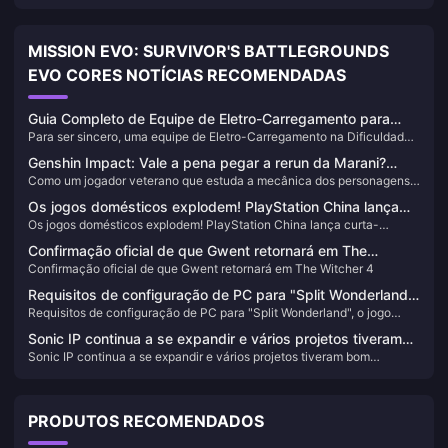
MISSION EVO: SURVIVOR'S BATTLEGROUNDS
EVO CORES NOTÍCIAS RECOMENDADAS
Guia Completo de Equipe de Eletro-Carregamento para
Para ser sincero, uma equipe de Eletro-Carregamento na Dificuldade
Genshin Impact Dificuldade 6 (F2P): Composições de
6 de Genshin Impact pode ser a escolha mais inteligente para
Equipe e Dicas Práticas para Concluir o Perilous Trail
Genshin Impact: Vale a pena pegar a rerun da Marani?
jogadores F2P que querem concluir o Perilous Trail. Usamos
Como um jogador veterano que estuda a mecânica dos personagens
Análise aprofundada da Versão 5.8 para te ajudar a decidir
personagens de quatro estrelas como núcleo e contamos com o
de Genshin Impact desde a versão 1.0, devo dizer que a Marani, essa
mecanismo de reação de Eletro-Carregamento para causar alto dano
Os jogos domésticos explodem! PlayStation China lança
maga Hydro de 5 estrelas, é realmente interessante. Sua mecânica de
— não parece interessante?
Os jogos domésticos explodem! PlayStation China lança curta-
curta-metragem de 10º aniversário "Helping Chinese
surfe e o alto dano de Vaporização se destacam na versão Natlan,
metragem de 10º aniversário "Helping Chinese Creations Go Global"
mas se vale a pena pegá-la, isso realmente depende da sua situação
Creations Go Global"
Confirmação oficial de que Gwent retornará em The
específica. Se você já tem Furina, Xiangling e outros personagens
Confirmação oficial de que Gwent retornará em The Witcher 4
Witcher 4
essenciais para composições de equipe, e precisa de um DPS
principal Hydro, então ela pode ser uma boa opção. Mas para os
Requisitos de configuração de PC para "Split Wonderland",
jogadores iniciantes, ainda sugiro que considerem personagens mais
Requisitos de configuração de PC para "Split Wonderland", o jogo
o jogo suporta jogo multiplataforma
versáteis como Neuvillette.
suporta jogo multiplataforma
Sonic IP continua a se expandir e vários projetos tiveram
Sonic IP continua a se expandir e vários projetos tiveram bom
bom desempenho, mas “Superstar” não atendeu às
desempenho, mas “Superstar” não atendeu às expectativas.
expectativas.
PRODUTOS RECOMENDADOS