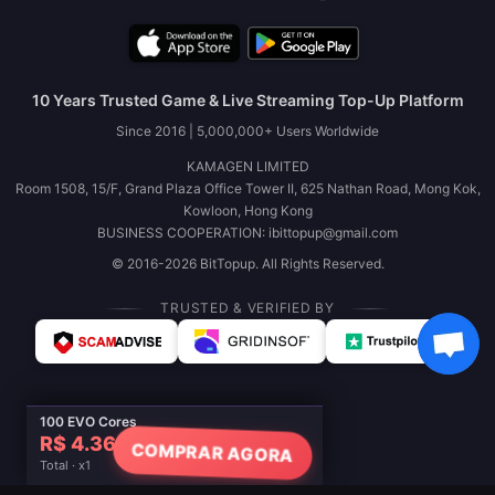
10 Years Trusted Game & Live Streaming Top-Up Platform
Since 2016 | 5,000,000+ Users Worldwide
KAMAGEN LIMITED
Room 1508, 15/F, Grand Plaza Office Tower II, 625 Nathan Road, Mong Kok,
Kowloon, Hong Kong
BUSINESS COOPERATION: ibittopup@gmail.com
© 2016-2026 BitTopup. All Rights Reserved.
TRUSTED & VERIFIED BY
100 EVO Cores
R$ 4.36
COMPRAR AGORA
Total · x1