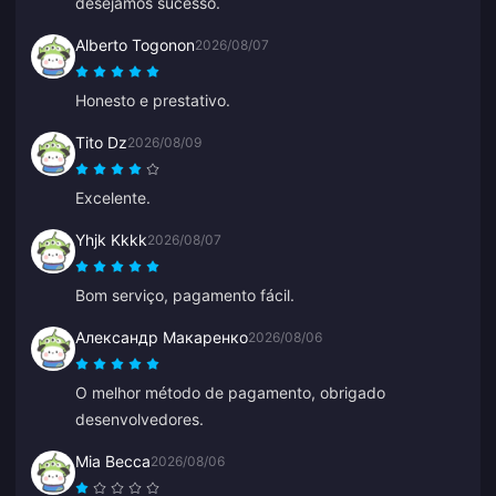
desejamos sucesso.
Alberto Togonon
2026/08/07
Honesto e prestativo.
Tito Dz
2026/08/09
Excelente.
Yhjk Kkkk
2026/08/07
Bom serviço, pagamento fácil.
Александр Макаренко
2026/08/06
O melhor método de pagamento, obrigado
desenvolvedores.
Mia Becca
2026/08/06