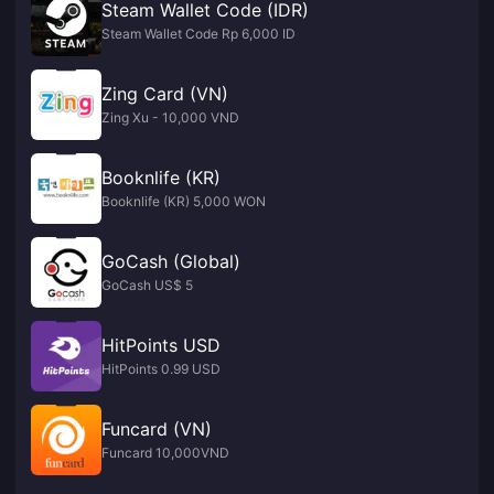
Steam Wallet Code (IDR)
Steam Wallet Code Rp 6,000 ID
Zing Card (VN)
Zing Xu - 10,000 VND
Booknlife (KR)
Booknlife (KR) 5,000 WON
GoCash (Global)
GoCash US$ 5
HitPoints USD
HitPoints 0.99 USD
Funcard (VN)
Funcard 10,000VND