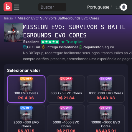
Buscar
Portuguese
/
Início
/
Mission EVO: Survivor's Battlegrounds EVO Cores
MISSION EVO: SURVIVOR'S BATTL
EGROUNDS EVO CORES
Excellent
Trustpilot
GLOBAL
Entrega Instantânea
Pagamento Seguro
No BitTopup, recarregue facilmente seus jogos, transmissões ao v
compre cartões-presente, aproveitando uma experiência de paga
conveniente e ótimos descontos!
Selecionar valor
7% OFF
7% OFF
7% OFF
100 EVO Cores
500 +25 EVO Cores
1000 +100 EVO Cores
R$ 4.36
R$ 21.84
R$ 43.63
7% OFF
7% OFF
7% OFF
2000 +300 EVO
5000 +1000 EVO
10000 +3000 EVO
Cores
Cores
Cores
R$ 87.15
R$ 217.98
R$ 435.91