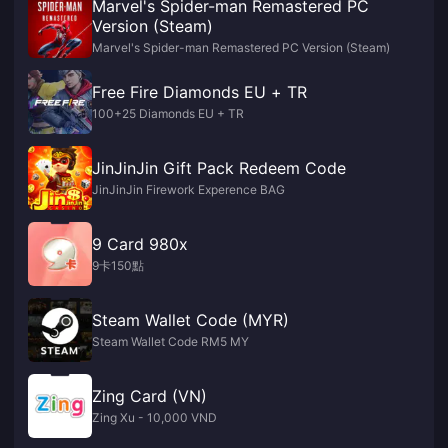
Marvel's Spider-man Remastered PC
Version (Steam)
Marvel's Spider-man Remastered PC Version (Steam)
Free Fire Diamonds EU + TR
100+25 Diamonds EU + TR
JinJinJin Gift Pack Redeem Code
JinJinJin Firework Experence BAG
9 Card 980x
9卡150點
Steam Wallet Code (MYR)
Steam Wallet Code RM5 MY
Zing Card (VN)
Zing Xu - 10,000 VND