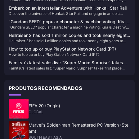
update, adding new content and trophies
adding new content and trophies
Embark on an Interstellar Adventure with Honkai: Star Rail
Discover the universe of Honkai: Star Rail and engage in an epic
space odyssey filled with strategic battles and intriguing lore. Learn
"Gundam SEED" popular character & machine voting: Kira &
how to enhance your adventure with our simple Oneiric Shard top-up
"Gundam SEED" popular character & machine voting: Kira & Destiny
Destiny Spec II temporarily ranked first
guide.
Spec II temporarily ranked first
Hellraiser 2 has sold 1 million copies and took nearly eight
Hellraiser 2 has sold 1 million copies and took nearly eight years to
years to develop.
develop.
How to top up or buy PlayStation Network Card (PT)
How to top up or buy PlayStation Network Card (PT)
Famitsu’s latest sales list: “Super Mario: Surprise” takes
Famitsu’s latest sales list: “Super Mario: Surprise” takes first place
first place again
again
PRODUTOS RECOMENDADOS
FIFA 20 (Origin)
GLOBAL
Marvel's Spider-man Remastered PC Version (Ste
am)
SOUTH EAST ASIA