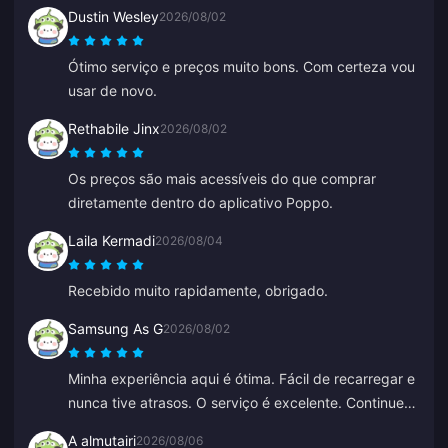
Dustin Wesley
2026/08/02
Ótimo serviço e preços muito bons. Com certeza vou
usar de novo.
Rethabile Jinx
2026/08/02
Os preços são mais acessíveis do que comprar
diretamente dentro do aplicativo Poppo.
Laila Kermadi
2026/08/04
Recebido muito rapidamente, obrigado.
Samsung As G
2026/08/02
Minha experiência aqui é ótima. Fácil de recarregar e
nunca tive atrasos. O serviço é excelente. Continuem
assim.
A almutairi
2026/08/06