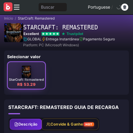
Buscar
Portuguese
/
Início
/
StarCraft: Remastered
STARCRAFT: REMASTERED
Excellent
Trustpilot
GLOBAL
Entrega Instantânea
Pagamento Seguro
Platform: PC (Microsoft Windows)
Selecionar valor
StarCraft: Remastered
R$ 53.29
STARCRAFT: REMASTERED GUIA DE RECARGA
Descrição
Convide & Ganhe
HOT