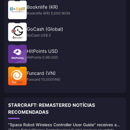
Booknlife (KR)
Booknlife (KR) 5,000 WON
GoCash (Global)
GoCash US$ 5
HitPoints USD
HitPoints 0.99 USD
Funcard (VN)
Funcard 10,000VND
STARCRAFT: REMASTERED NOTÍCIAS
RECOMENDADAS
"Space Robot Wireless Controller User Guide" receives an
"Space Robot Wireless Controller User Guide" receives an update,